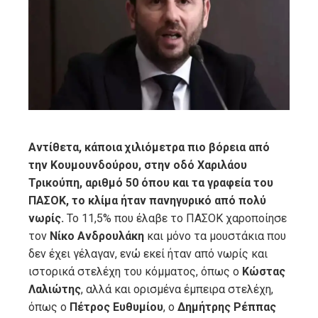
ter
edIn
erest
mbleupon
Αντίθετα, κάποια χιλιόμετρα πιο βόρεια από
την Κουμουνδούρου, στην οδό Χαριλάου
l
Τρικούπη, αριθμό 50 όπου και τα γραφεία του
ΠΑΣΟΚ, το κλίμα ήταν πανηγυρικό από πολύ
νωρίς.
Το 11,5% που έλαβε το ΠΑΣΟΚ χαροποίησε
τον
Νίκο Ανδρουλάκη
και μόνο τα μουστάκια που
δεν έχει γέλαγαν, ενώ εκεί ήταν από νωρίς και
ιστορικά στελέχη του κόμματος, όπως ο
Κώστας
Λαλιώτης
, αλλά και ορισμένα έμπειρα στελέχη,
όπως ο
Πέτρος Ευθυμίου
, ο
Δημήτρης Ρέππας