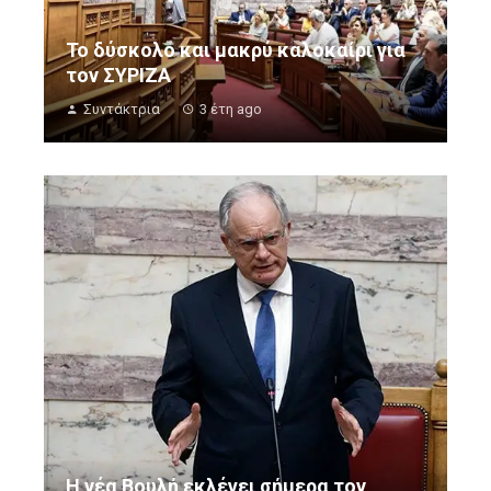
Το δύσκολο και μακρύ καλοκαίρι για
τον ΣΥΡΙΖΑ
Συντάκτρια
3 έτη ago
Η νέα Βουλή εκλέγει σήμερα τον