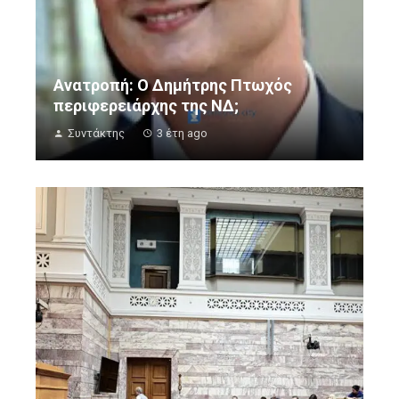
Ανατροπή: Ο Δημήτρης Πτωχός
περιφερειάρχης της ΝΔ;
Συντάκτης
3 έτη ago