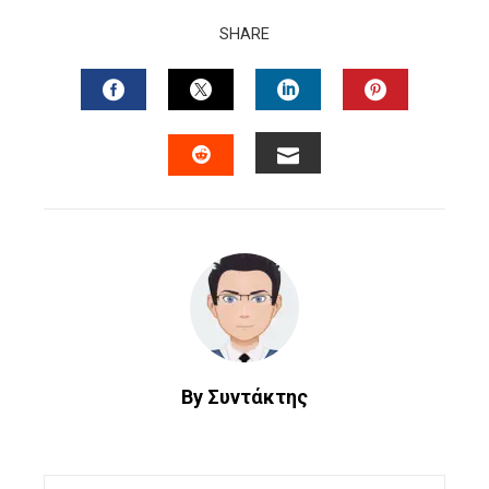
SHARE
FACEBOOK
TWITTER
LINKEDIN
PINTERES
EMAIL
STUMBLEUPON
By Συντάκτης