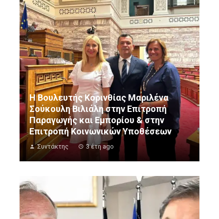
Η Βουλευτής Κορινθίας Μαριλένα
Σούκουλη Βιλιάλη στην Επιτροπή
Παραγωγής και Εμπορίου & στην
Επιτροπή Κοινωνικών Υποθέσεων
Συντάκτης
3 έτη ago