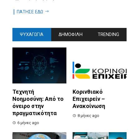
║ ΠΑΤΗΣΕ ΕΔΩ
ΨΥΧΑΓΩΓΙΑ
ΔΗΜΟΦΙΛΗ
TRENDING
Τεχνητή
Κορινθιακό
Νοημοσύνη: Από το
Επιχειρείν –
όνειρο στην
Ανακοίνωση
πραγματικότητα
8 μήνες ago
6 μήνες ago