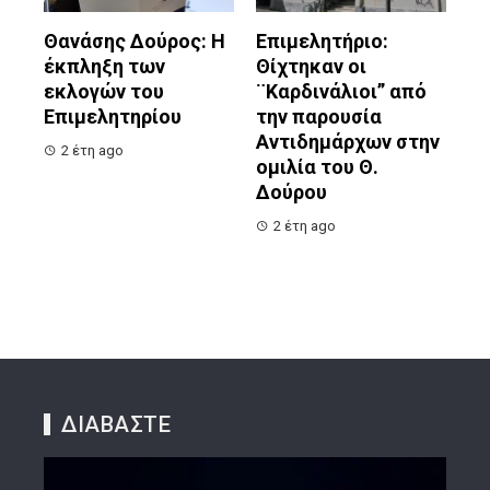
Θανάσης Δούρος: Η
Επιμελητήριο:
έκπληξη των
Θίχτηκαν οι
εκλογών του
¨Καρδινάλιοι” από
Επιμελητηρίου
την παρουσία
Αντιδημάρχων στην
2 έτη ago
ομιλία του Θ.
Δούρου
2 έτη ago
ΔΙΑΒΑΣΤΕ