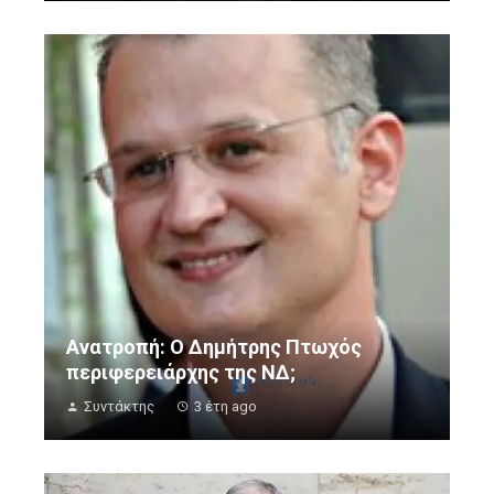
Ανατροπή: Ο Δημήτρης Πτωχός
περιφερειάρχης της ΝΔ;
Συντάκτης
3 έτη ago