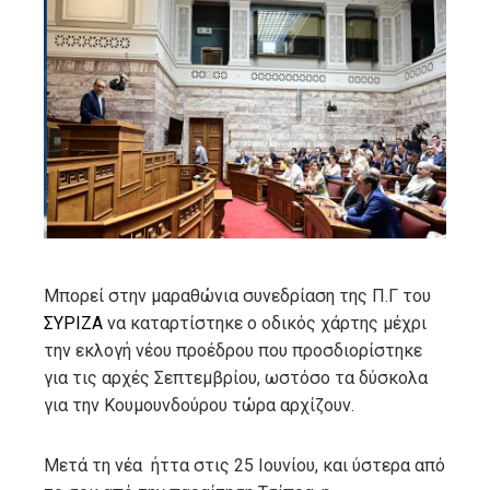
ebook
ter
edIn
erest
mbleupon
Μπορεί στην μαραθώνια συνεδρίαση της Π.Γ του
ΣΥΡΙΖΑ
να καταρτίστηκε ο οδικός χάρτης μέχρι
l
την εκλογή νέου προέδρου που προσδιορίστηκε
για τις αρχές Σεπτεμβρίου, ωστόσο τα δύσκολα
για την Κουμουνδούρου τώρα αρχίζουν.
Μετά τη νέα ήττα στις 25 Ιουνίου, και ύστερα από