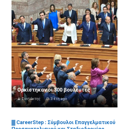
Ορκίστηκαν οι 300 βουλευτές
Συντάκτης
3 έτη ago
▓ CareerStep : Σύμβουλοι Επαγγελματικού
Προσανατολισμού και Σταδιοδρομίας