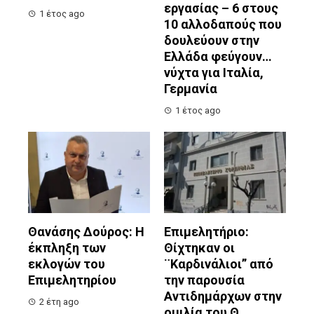
εργασίας – 6 στους
1 έτος ago
10 αλλοδαπούς που
δουλεύουν στην
Ελλάδα φεύγουν…
νύχτα για Ιταλία,
Γερμανία
1 έτος ago
Θανάσης Δούρος: Η
Επιμελητήριο:
έκπληξη των
Θίχτηκαν οι
εκλογών του
¨Καρδινάλιοι” από
Επιμελητηρίου
την παρουσία
Αντιδημάρχων στην
2 έτη ago
ομιλία του Θ.