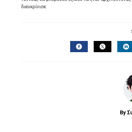
διευκρίνισε.
FACEBOOK
TWITTER
L
By Σ