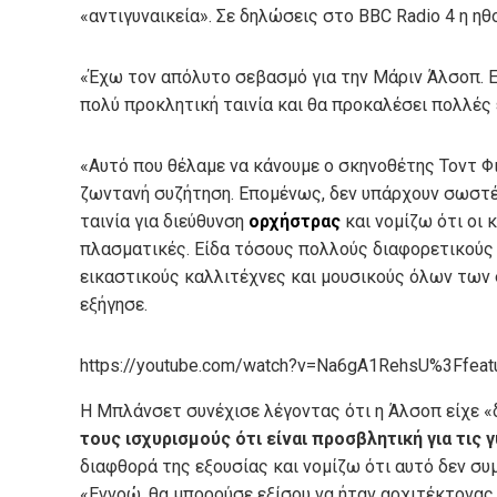
«αντιγυναικεία». Σε δηλώσεις στο BBC Radio 4 η η
«Έχω τον απόλυτο σεβασμό για την Μάριν Άλσοπ. Ε
πολύ προκλητική ταινία και θα προκαλέσει πολλές
«Αυτό που θέλαμε να κάνουμε ο σκηνοθέτης Τοντ Φ
ζωντανή συζήτηση. Επομένως, δεν υπάρχουν σωστές
ταινία για διεύθυνση
ορχήστρας
και νομίζω ότι οι
πλασματικές. Είδα τόσους πολλούς διαφορετικούς 
εικαστικούς καλλιτέχνες και μουσικούς όλων των σ
εξήγησε.
https://youtube.com/watch?v=Na6gA1RehsU%3Ffe
Η Μπλάνσετ συνέχισε λέγοντας ότι η Άλσοπ είχε 
τους ισχυρισμούς ότι είναι προσβλητική για τις 
διαφθορά της εξουσίας και νομίζω ότι αυτό δεν συ
«Εννοώ, θα μπορούσε εξίσου να ήταν αρχιτέκτονας