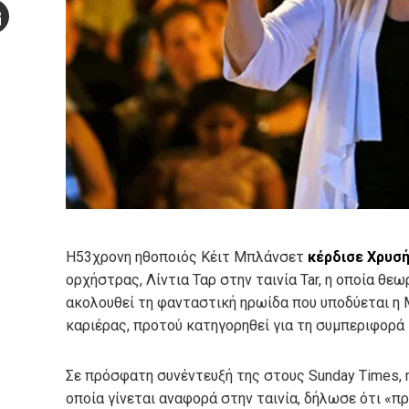
Stumbleupon
mail
e
Η53χρονη ηθοποιός Κέιτ Μπλάνσετ
κέρδισε Χρυσή
ορχήστρας, Λίντια Ταρ στην ταινία Tar, η οποία θεω
ακολουθεί τη φανταστική ηρωίδα που υποδύεται η 
καριέρας, προτού κατηγορηθεί για τη συμπεριφορά 
Σε πρόσφατη συνέντευξή της στους Sunday Times, 
οποία γίνεται αναφορά στην ταινία, δήλωσε ότι «πρ