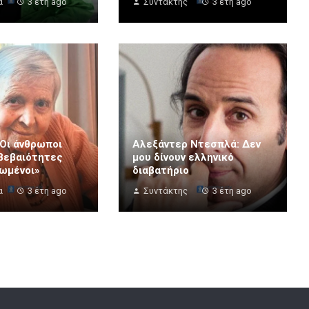
α
3 έτη ago
Συντάκτης
3 έτη ago
Οι άνθρωποι
Αλεξάντερ Ντεσπλά: Δεν
 βεβαιότητες
μου δίνουν ελληνικό
ιωμένοι»
διαβατήριο
α
3 έτη ago
Συντάκτης
3 έτη ago