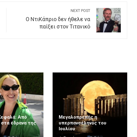
NEXT POST
Ο ΝτιΚάπριο δεν ήθελε να
παίξει στον Τιτανικό
Κεφαλά: Από
Μεγαλοπρεπής η
 στα έδρανα της
υπερπανσέληνος του
Ιουλίου