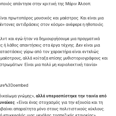
θοποιός απάντησε στην κριτική της Μάριν Άλσοπ.
ίναι πρωτοπόρος μουσικός και μαέστρος. Και είναι μια
 έντονες αντιδράσεις στον κόσμο» ανέφερε η ηθοποιός.
ιλντ και εγώ ήταν να δημιουργήσουμε μια πραγματικά
 ή λάθος απαντήσεις στα έργα τέχνης. Δεν είναι μια
 καταστάσεις γύρω από τον χαρακτήρα είναι εντελώς
μαέστρους, αλλά κοίταξα επίσης μυθιστοριογράφους και
τρωμάτων. Είναι μια πολύ μη κυριολεκτική ταινία»
ature%3Doembed
«δικαίωμα γνώμης»,
αλλά υπερασπίστηκε την ταινία από
γυναίκες
. «Είναι ένας στοχασμός για την εξουσία και τη
μβαίνει απαραίτητα μόνο στους πολιτιστικούς κύκλους.
 ή επικεφαλής μιας μεγάλης τραπεζικής εταιρείας»