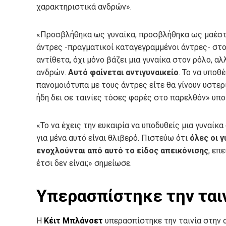
χαρακτηριστικά ανδρών».
«Προσβλήθηκα ως γυναίκα, προσβλήθηκα ως μαέστ
άντρες -πραγματικοί καταγεγραμμένοι άντρες- στου
αντίθετα, όχι μόνο βάζει μια γυναίκα στον ρόλο, α
ανδρών.
Αυτό φαίνεται αντιγυναικείο
. Το να υποθ
πανομοιότυπα με τους άντρες είτε θα γίνουν υστερι
ήδη δει σε ταινίες τόσες φορές στο παρελθόν» υπο
«Το να έχεις την ευκαιρία να υποδυθείς μια γυναίκα
για μένα αυτό είναι θλιβερό. Πιστεύω ότι
όλες οι γ
ενοχλούνται από αυτό το είδος απεικόνισης
, επ
έτσι δεν είναι;» σημείωσε.
Υπερασπίστηκε την ται
Η
Κέιτ Μπλάνσετ
υπερασπίστηκε την ταινία στην ο