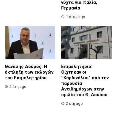
νύχτα για Ιταλία,
Γερμανία
1 έτος ago
Θανάσης Δούρος: Η
Επιμελητήριο:
έκπληξη των εκλογών
Θίχτηκαν οι
του Επιμελητηρίου
¨Καρδινάλιοι” από την
παρουσία
2 έτη ago
Αντιδημάρχων στην
ομιλία του Θ. Δούρου
2 έτη ago