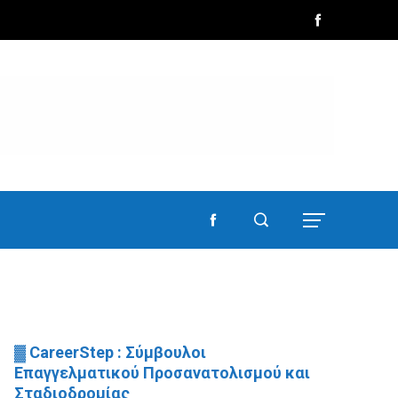
▓ CareerStep : Σύμβουλοι
Επαγγελματικού Προσανατολισμού και
Σταδιοδρομίας