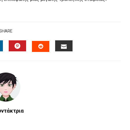
SHARE
INKEDIN
PINTEREST
EMAIL
STUMBLEUPON
υντάκτρια