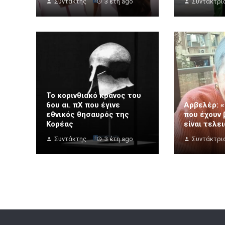
Συντάκτης
3 έτη ago
Συντάκτρι
Το κορινθιακό κράνος του
6ου αι. πΧ που έγινε
Αρβελέρ: «
εθνικός θησαυρός της
που έχουν
Κορέας
είναι τελε
Συντάκτης
3 έτη ago
Συντάκτρι