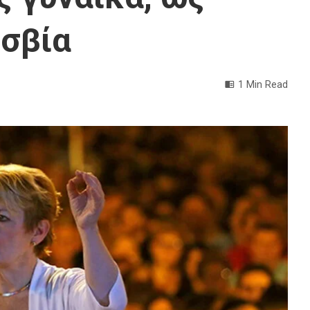
εσβία
1 Min Read