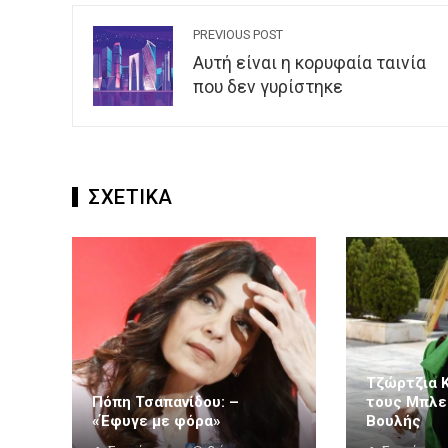
PREVIOUS POST
Αυτή είναι η κορυφαία ταινία
που δεν γυρίστηκε
ΣΧΕΤΙΚΑ
Τζώρτζια 
Πόπη Τσαπανίδου: –
τους Μπλε
«Έφυγε με φόρα»
Βουλής