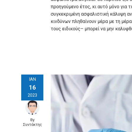
προηγούµενο έτος, κι αυτό µόνο για 
συγκεκριµένη ασφαλιστική κάλυψη αν
κινδύνων πληθαίνουν µέρα µε τη µέρα
τους ειδικούς– µπορεί να µην καλυφ
ΙΑΝ
16
2023
By
Συντάκτης