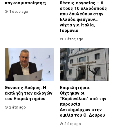
παγκοσμιοποίησης;
θέσεις εργασίας – 6
στους 10 αλλοδαπούς
1 έτος ago
που δουλεύουν στην
Ελλάδα φεύγουν…
νύχτα για Ιταλία,
Γερμανία
1 έτος ago
Θανάσης Δούρος: Η
Επιμελητήριο:
έκπληξη των εκλογών
Θίχτηκαν οι
του Επιμελητηρίου
¨Καρδινάλιοι” από την
παρουσία
2 έτη ago
Αντιδημάρχων στην
ομιλία του Θ. Δούρου
2 έτη ago