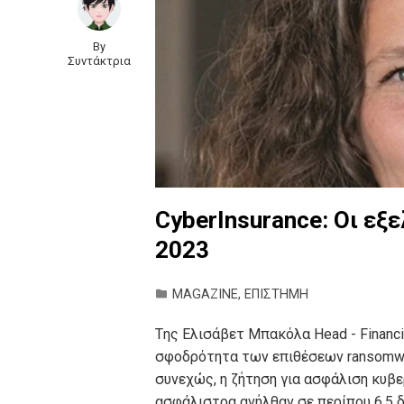
By
Συντάκτρια
CyberInsurance: Οι εξε
2023
MAGAZINE
,
ΕΠΙΣΤΗΜΗ
Tης Ελισάβετ Μπακόλα Head - Financi
σφοδρότητα των επιθέσεων ransomwar
συνεχώς, η ζήτηση για ασφάλιση κυβε
ασφάλιστρα ανήλθαν σε περίπου 6,5 δ