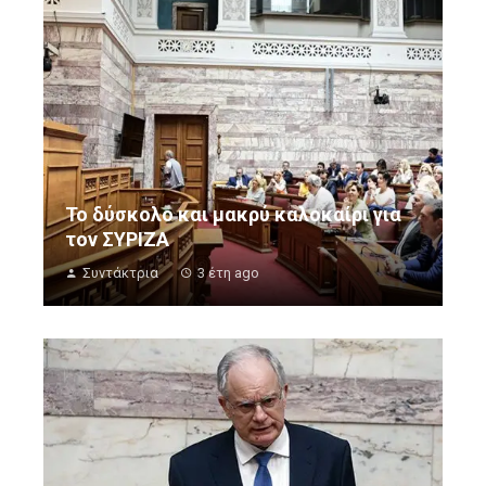
Το δύσκολο και μακρύ καλοκαίρι για
τον ΣΥΡΙΖΑ
Συντάκτρια
3 έτη ago