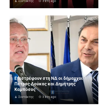
Συντάκτης
3 έτη ago
Επιστρέφουν στη ΝΔ οι δήμαρχοι
Πέτρος Δούκας και Δημήτρης
Καμπόσος
Συντάκτης
3 έτη ago