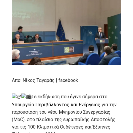
ebook
ter
edIn
erest
mbleupon
Απο: Νίκος Ταγαράς | facebook
l
Σε εκδήλωση που έγινε σήμερα στο
Υπουργείο Περιβάλλοντος και Ενέργειας
για την
παρουσίαση του νέου Μνημονίου Συνεργασίας
(MoC), στο πλαίσιο της ευρωπαϊκής Αποστολής
για τις 100 Κλιματικά Ουδέτερες και Έξυπνες