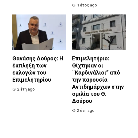
1 έτος ago
Θανάσης Δούρος: Η
Επιμελητήριο:
έκπληξη των
Θίχτηκαν οι
εκλογών του
¨Καρδινάλιοι” από
Επιμελητηρίου
την παρουσία
Αντιδημάρχων στην
2 έτη ago
ομιλία του Θ.
Δούρου
2 έτη ago