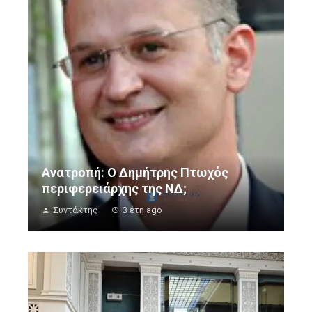
Ανατροπή: Ο Δημήτρης Πτωχός
περιφερειάρχης της ΝΔ;
Συντάκτης
3 έτη ago