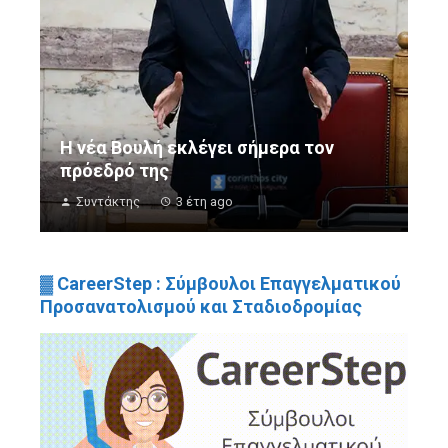
Η νέα Βουλή εκλέγει σήμερα τον
πρόεδρό της
Συντάκτης
3 έτη ago
▓ CareerStep : Σύμβουλοι Επαγγελματικού
Προσανατολισμού και Σταδιοδρομίας