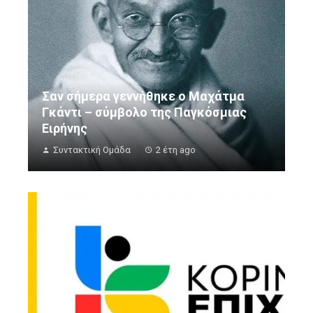
Σαν σήμερα γεννήθηκε ο Μαχάτμα
Γκάντι – σύμβολο της Παγκόσμιας
Ειρήνης
Συντακτική Ομάδα
2 έτη ago