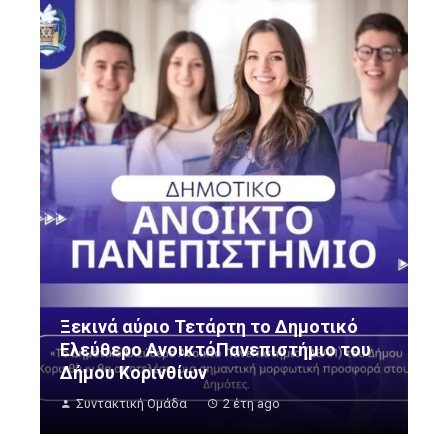
Ξεκινά αύριο Τετάρτη το Δημοτικό
Ελεύθερο ΑνοικτόΠανεπιστήμιο του
Δήμου Κορινθίων
Συντακτική Ομάδα
2 έτη ago