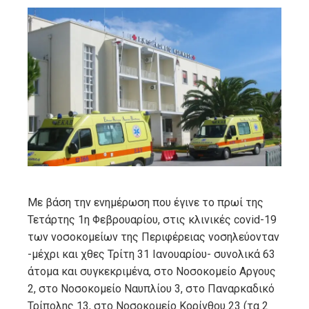
ebook
ter
edIn
erest
mbleupon
Mε βάση την ενημέρωση που έγινε το πρωί της
Τετάρτης 1η Φεβρουαρίου, στις κλινικές covid-19
l
των νοσοκομείων της Περιφέρειας νοσηλεύονταν
-μέχρι και χθες Τρίτη 31 Ιανουαρίου- συνολικά 63
άτομα και συγκεκριμένα, στο Νοσοκομείο Αργους
2, στο Νοσοκομείο Ναυπλίου 3, στο Παναρκαδικό
Τρίπολης 13, στο Νοσοκομείο Κορίνθου 23 (τα 2