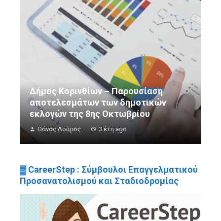
Δήμος Κορινθίων – Παρουσίαση
αποτελεσμάτων των δημοτικών
εκλογών της 8ης Οκτωβρίου
Θάνος Δούρος
3 έτη ago
▓ CareerStep : Σύμβουλοι Επαγγελματικού
Προσανατολισμού και Σταδιοδρομίας