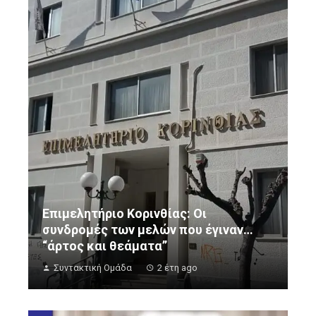
Επιμελητήριο Κορινθίας: Οι
συνδρομές των μελών που έγιναν…
“άρτος και θεάματα”
Συντακτική Ομάδα
2 έτη ago