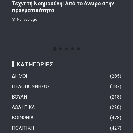
ην
Κορινθιακό Επιχειρείν – Ανακοίνωση
Το 
8 μήνες ago
1 
ΚΑΤΗΓΟΡΙΕΣ
ΔΗΜΟΙ
285
ΠΕΛΟΠΟΝΝΗΣΟΣ
187
ΒΟΥΛΗ
218
ΑΘΛΗΤΙΚΑ
228
ΚΟΙΝΩΝΙΑ
478
ΠΟΛΙΤΙΚΗ
427