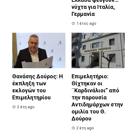
νύχτα για Ιταλία,
Γερμανία
1 έτος ago
Θανάσης Δούρος: Η
Επιμελητήριο:
έκπληξη των
Θίχτηκαν οι
εκλογών του
¨Καρδινάλιοι” από
Επιμελητηρίου
την παρουσία
Αντιδημάρχων στην
2 έτη ago
ομιλία του Θ.
Δούρου
2 έτη ago