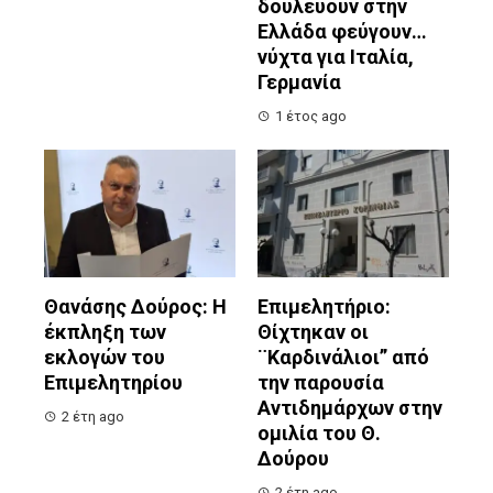
δουλεύουν στην
Ελλάδα φεύγουν…
νύχτα για Ιταλία,
Γερμανία
1 έτος ago
Θανάσης Δούρος: Η
Επιμελητήριο:
έκπληξη των
Θίχτηκαν οι
εκλογών του
¨Καρδινάλιοι” από
Επιμελητηρίου
την παρουσία
Αντιδημάρχων στην
2 έτη ago
ομιλία του Θ.
Δούρου
2 έτη ago