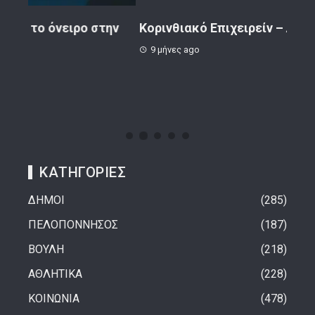
ην
Κορινθιακό Επιχειρείν – Ανακοίνωση
Το 
9 μήνες ago
1 
ΚΑΤΗΓΟΡΙΕΣ
ΔΗΜΟΙ
285
ΠΕΛΟΠΟΝΝΗΣΟΣ
187
ΒΟΥΛΗ
218
ΑΘΛΗΤΙΚΑ
228
ΚΟΙΝΩΝΙΑ
478