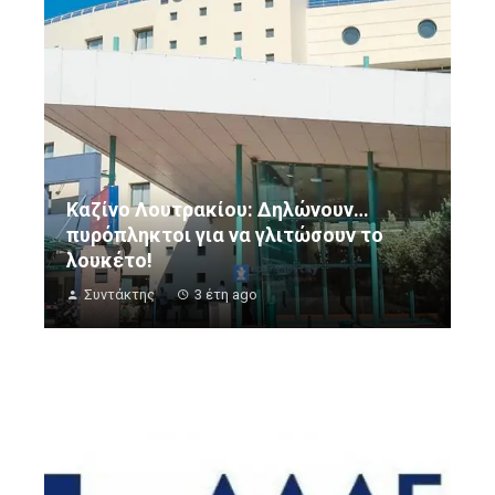
Καζίνο Λουτρακίου: Δηλώνουν…
πυρόπληκτοι για να γλιτώσουν το
λουκέτο!
Συντάκτης
3 έτη ago