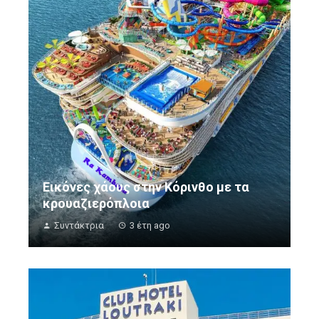
Εικόνες χάους στην Κόρινθο με τα
κρουαζιερόπλοια
Συντάκτρια
3 έτη ago