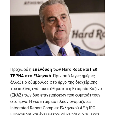
ebook
ter
edIn
erest
mbleupon
Προχωρά η
επένδυση
των Hard Rock και
ΓΕΚ
ΤΕΡΝΑ
στο
Ελληνικό
. Πριν από λίγες ημέρες
l
άλλαξε ο σύμβουλος στο έργο της διαχείρισης
του καζίνο, ενώ συστάθηκε και η Εταιρεία Καζίνο
(ΕΚΑΖ) των δύο επιχειρήσεων που συμπράττουν
στο έργο. Η νέα εταιρεία πλέον ονομάζεται
Integrated Resort Complex Ελληνικού ΑΕ ή IRC
Ellinikou SA και έχει μετοχικό κεφάλαιο 16 εκατ.