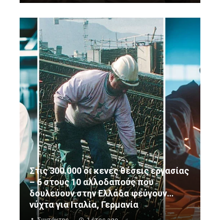
Στις 300.000 οι κενές θέσεις εργασίας
– 6 στους 10 αλλοδαπούς που
δουλεύουν στην Ελλάδα φεύγουν…
νύχτα για Ιταλία, Γερμανία
Συντάκτης
1 έτος ago