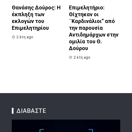
Θανάσης Δούρος: Η
Επιμελητήριο:
έκπληξη των
Θίχτηκαν οι
εκλογών του
¨Καρδινάλιοι” από
Επιμελητηρίου
την παρουσία
Αντιδημάρχων στην
2 έτη ago
ομιλία του Θ.
Δούρου
2 έτη ago
ΔΙΑΒΑΣΤΕ