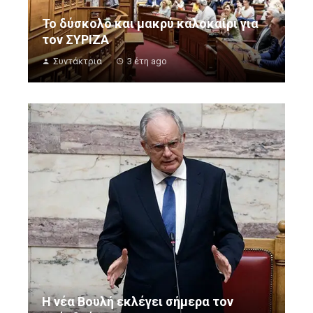
Το δύσκολο και μακρύ καλοκαίρι για
τον ΣΥΡΙΖΑ
Συντάκτρια
3 έτη ago
Η νέα Βουλή εκλέγει σήμερα τον