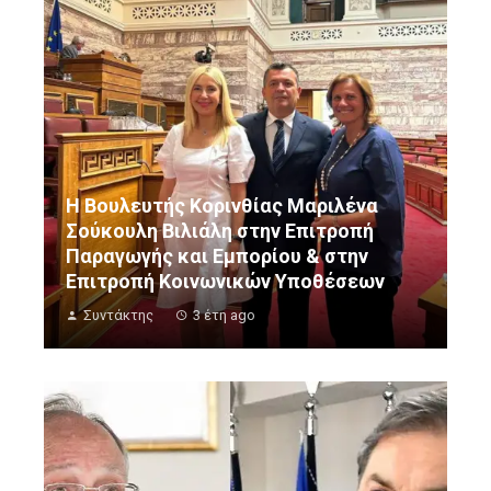
Η Βουλευτής Κορινθίας Μαριλένα
Σούκουλη Βιλιάλη στην Επιτροπή
Παραγωγής και Εμπορίου & στην
Επιτροπή Κοινωνικών Υποθέσεων
Συντάκτης
3 έτη ago