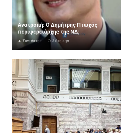
Ανατροπή: Ο Δημήτρης Πτωχός
περιφερειάρχης της ΝΔ;
Συντάκτης
3 έτη ago