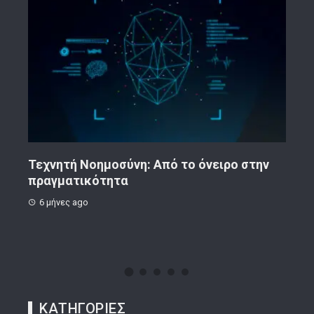
ην
Κορινθιακό Επιχειρείν – Ανακοίνωση
Το 
8 μήνες ago
1 
ΚΑΤΗΓΟΡΙΕΣ