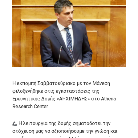
ebook
ter
edIn
erest
mbleupon
Η εκπομπή Σαββατοκύριακο με τον Μάνεση
φιλοξενήθηκε στις εγκαταστάσεις της
l
Ερευνητικής Δομής «ΑΡΧΙΜΗΔΗΣ» στο Athena
Research Center.
Η λειτουργία της δομής σηματοδοτεί την
στόχευσή μας να αξιοποιήσουμε την γνώση και