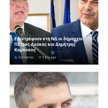
Επιστρέφουν στη ΝΔ οι δήμαρχοι
Πέτρος Δούκας και Δημήτρης
Καμπόσος
Συντάκτης
3 έτη ago