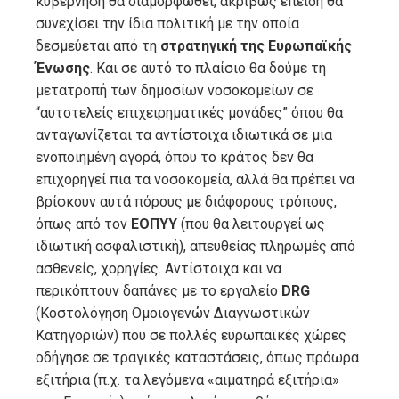
κυβέρνηση θα διαμορφωθεί, ακριβώς επειδή θα
συνεχίσει την ίδια πολιτική με την οποία
δεσμεύεται από τη
στρατηγική της Ευρωπαϊκής
Ένωσης
. Και σε αυτό το πλαίσιο θα δούμε τη
μετατροπή των δημοσίων νοσοκομείων σε
“αυτοτελείς επιχειρηματικές μονάδες” όπου θα
ανταγωνίζεται τα αντίστοιχα ιδιωτικά σε μια
ενοποιημένη αγορά, όπου το κράτος δεν θα
επιχορηγεί πια τα νοσοκομεία, αλλά θα πρέπει να
βρίσκουν αυτά πόρους με διάφορους τρόπους,
όπως από τον
ΕΟΠΥΥ
(που θα λειτουργεί ως
ιδιωτική ασφαλιστική), απευθείας πληρωμές από
ασθενείς, χορηγίες. Αντίστοιχα και να
περικόπτουν δαπάνες με το εργαλείο
DRG
(Κοστολόγηση Ομοιογενών Διαγνωστικών
Κατηγοριών) που σε πολλές ευρωπαϊκές χώρες
οδήγησε σε τραγικές καταστάσεις, όπως πρόωρα
εξιτήρια (π.χ. τα λεγόμενα «αιματηρά εξιτήρια»