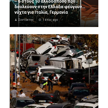
– 6 στους 10 αλλοδαπούς που
δουλεύουν στην Ελλάδα φεύγουν…
νύχτα για Ιταλία, Γερμανία
Συντάκτης
1 έτος ago