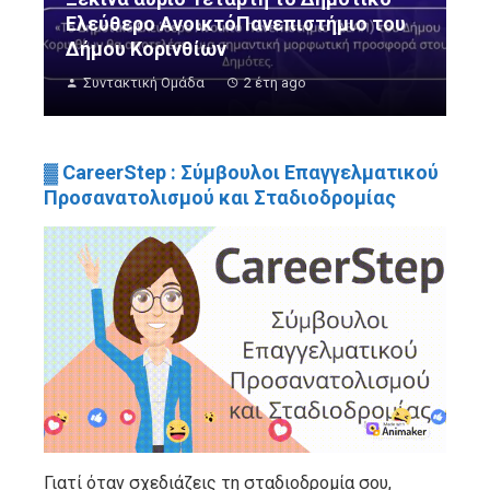
Ελεύθερο ΑνοικτόΠανεπιστήμιο του
Δήμου Κορινθίων
Συντακτική Ομάδα
2 έτη ago
▓ CareerStep : Σύμβουλοι Επαγγελματικού
Προσανατολισμού και Σταδιοδρομίας
Γιατί όταν σχεδιάζεις τη σταδιοδρομία σου,