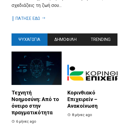
σχεδιάζεις τη ζωή σου...
║ ΠΑΤΗΣΕ ΕΔΩ
ΨΥΧΑΓΩΓΙΑ
ΔΗΜΟΦΙΛΗ
TRENDING
Τεχνητή
Κορινθιακό
Νοημοσύνη: Από το
Επιχειρείν –
όνειρο στην
Ανακοίνωση
πραγματικότητα
8 μήνες ago
6 μήνες ago