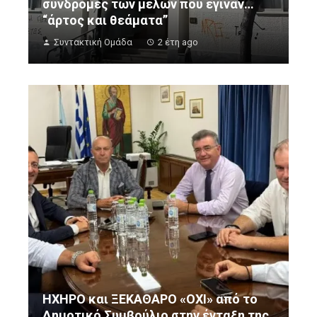
συνδρομές των μελών που έγιναν…
“άρτος και θεάματα”
Συντακτική Ομάδα
2 έτη ago
ΗΧΗΡΟ και ΞΕΚΑΘΑΡΟ «ΟΧΙ» από το
Δημοτικό Συμβούλιο στην ένταξη της