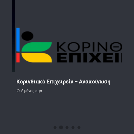
ην
Κορινθιακό Επιχειρείν – Ανακοίνωση
Το 
8 μήνες ago
1 