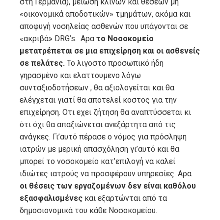
στη Γερμανία), μείωση κλινών και θέσεων μη
«οικονομικά αποδοτικών» τμημάτων, ακόμα και
αποφυγή νοσηλείας ασθενών που υπάγονται σε
«ακριβά» DRG’s. Αρα
το Νοσοκομείο
μετατρέπεται σε μια επιχείρηση και οι ασθενείς
σε πελάτες.
Το λιγοστο προσωπικό ήδη
γηρασμένο και ελαττουμενο λόγω
συνταξιοδοτήσεων , θα αξιολογείται και θα
ελέγχεται γιατί θα αποτελεί κοστος για την
επιχείρηση. Οτι εχει ζήτηση θα αναπτύσσεται κι
ότι όχι θα απαξιώνεται ανεξάρτητα από τις
ανάγκες. Γι’αυτό πέρασε ο νόμος για πρόσληψη
ιατρών με μερική απασχόληση γι’αυτό και θα
μπορεί το νοσοκομείο κατ’επιλογή να καλεί
ιδιώτες ιατρούς να προσφέρουν υπηρεσίες. Αρα
οι θέσεις των εργαζομένων δεν είναι καθόλου
εξασφαλισμένες
και εξαρτώνται από τα
δημοσιονομικά του κάθε Νοσοκομείου.