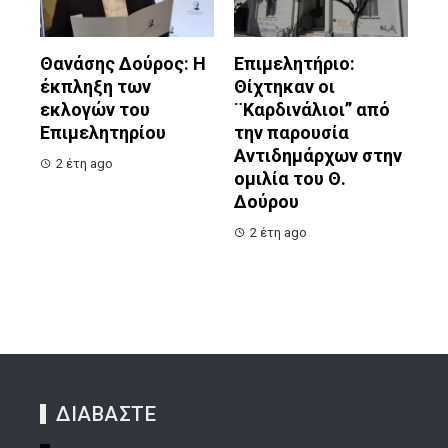
Θανάσης Δούρος: Η
Επιμελητήριο:
έκπληξη των
Θίχτηκαν οι
εκλογών του
¨Καρδινάλιοι” από
Επιμελητηρίου
την παρουσία
Αντιδημάρχων στην
2 έτη ago
ομιλία του Θ.
Δούρου
2 έτη ago
ΔΙΑΒΑΣΤΕ