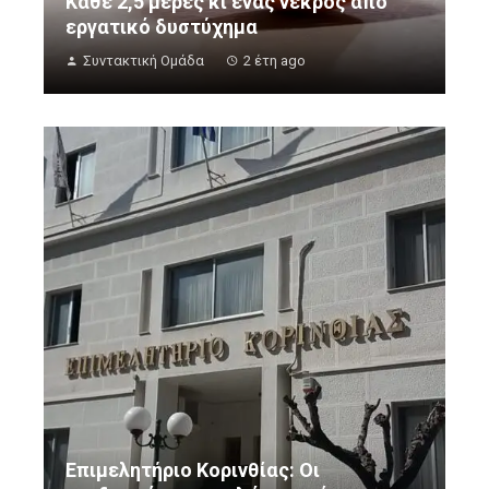
Κάθε 2,5 μέρες κι ένας νεκρός από
εργατικό δυστύχημα
Συντακτική Ομάδα
2 έτη ago
Επιμελητήριο Κορινθίας: Οι