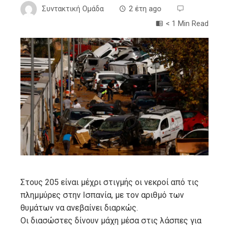
Συντακτική Ομάδα
2 έτη ago
< 1 Min Read
ebook
ter
edIn
erest
mbleupon
Στους 205 είναι μέχρι στιγμής οι νεκροί από τις
πλημμύρες στην Ισπανία, με τον αριθμό των
l
θυμάτων να ανεβαίνει διαρκώς.
Οι διασώστες δίνουν μάχη μέσα στις λάσπες για