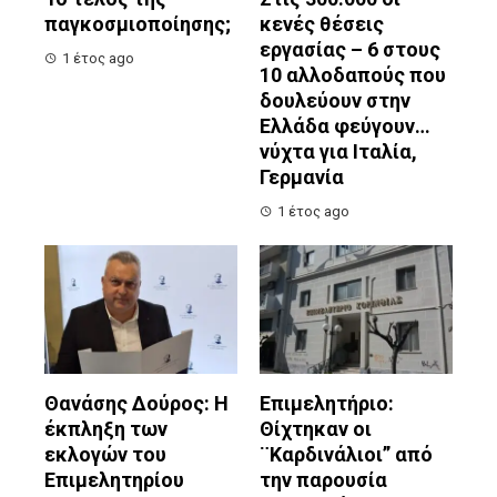
παγκοσμιοποίησης;
κενές θέσεις
εργασίας – 6 στους
1 έτος ago
10 αλλοδαπούς που
δουλεύουν στην
Ελλάδα φεύγουν…
νύχτα για Ιταλία,
Γερμανία
1 έτος ago
Θανάσης Δούρος: Η
Επιμελητήριο:
έκπληξη των
Θίχτηκαν οι
εκλογών του
¨Καρδινάλιοι” από
Επιμελητηρίου
την παρουσία