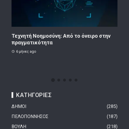
ην
Κορινθιακό Επιχειρείν – Ανακοίνωση
Το 
8 μήνες ago
1 
ΚΑΤΗΓΟΡΙΕΣ
ΔΗΜΟΙ
285
ΠΕΛΟΠΟΝΝΗΣΟΣ
187
ΒΟΥΛΗ
218