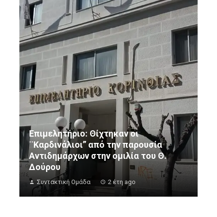
Επιμελητήριο: Θίχτηκαν οι
¨Καρδινάλιοι” από την παρουσία
Αντιδημάρχων στην ομιλία του Θ.
Δούρου
Συντακτική Ομάδα
2 έτη ago