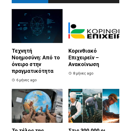
Τεχνητή
Κορινθιακό
Νοημοσύνη: Από το
Επιχειρείν –
όνειρο στην
Ανακοίνωση
πραγματικότητα
8 μήνες ago
6 μήνες ago
Το τέλος της
Στις 300.000 οι