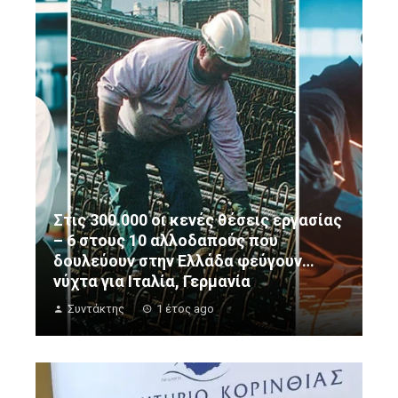
Στις 300.000 οι κενές θέσεις εργασίας
– 6 στους 10 αλλοδαπούς που
δουλεύουν στην Ελλάδα φεύγουν…
νύχτα για Ιταλία, Γερμανία
Συντάκτης
1 έτος ago