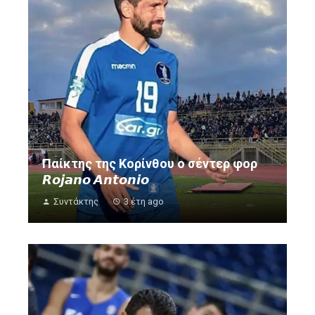
Παίκτης της Κορίνθου ο σέντερ φορ
𝙍𝙤𝙟𝙖𝙣𝙤 𝘼𝙣𝙩𝙤𝙣𝙞𝙤
Συντάκτης
3 έτη ago