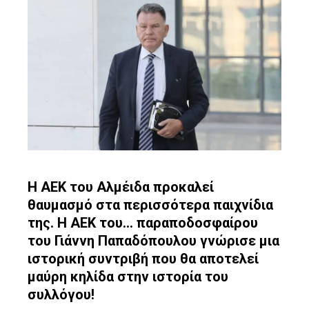
ebook
ter
edIn
erest
mbleupon
Η ΑΕΚ του Αλμέιδα προκαλεί
θαυμασμό στα περισσότερα παιχνίδια
l
της. Η ΑΕΚ του… παραποδοσφαίρου
του Γιάννη Παπαδόπουλου γνώρισε μια
ιστορική συντριβή που θα αποτελεί
μαύρη κηλίδα στην ιστορία του
συλλόγου!