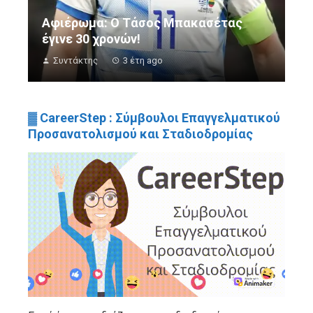
Αφιέρωμα: Ο Τάσος Μπακασέτας
έγινε 30 χρονών!
Συντάκτης
3 έτη ago
▓ CareerStep : Σύμβουλοι Επαγγελματικού
Προσανατολισμού και Σταδιοδρομίας