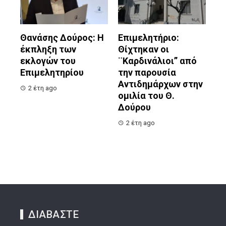
Θανάσης Δούρος: Η
Επιμελητήριο:
έκπληξη των
Θίχτηκαν οι
εκλογών του
¨Καρδινάλιοι” από
Επιμελητηρίου
την παρουσία
Αντιδημάρχων στην
2 έτη ago
ομιλία του Θ.
Δούρου
2 έτη ago
ΔΙΑΒΑΣΤΕ