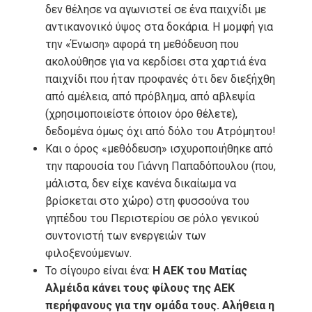
δεν θέλησε να αγωνιστεί σε ένα παιχνίδι με
αντικανονικό ύψος στα δοκάρια. Η μομφή για
την «Ένωση» αφορά τη μεθόδευση που
ακολούθησε για να κερδίσει στα χαρτιά ένα
παιχνίδι που ήταν προφανές ότι δεν διεξήχθη
από αμέλεια, από πρόβλημα, από αβλεψία
(χρησιμοποιείστε όποιον όρο θέλετε),
δεδομένα όμως όχι από δόλο του Ατρόμητου!
Και ο όρος «μεθόδευση» ισχυροποιήθηκε από
την παρουσία του Γιάννη Παπαδόπουλου (που,
μάλιστα, δεν είχε κανένα δικαίωμα να
βρίσκεται στο χώρο) στη φυσσούνα του
γηπέδου του Περιστερίου σε ρόλο γενικού
συντονιστή των ενεργειών των
φιλοξενούμενων.
Το σίγουρο είναι ένα:
Η ΑΕΚ του Ματίας
Αλμέιδα κάνει τους φίλους της ΑΕΚ
περήφανους για την ομάδα τους. Αλήθεια η