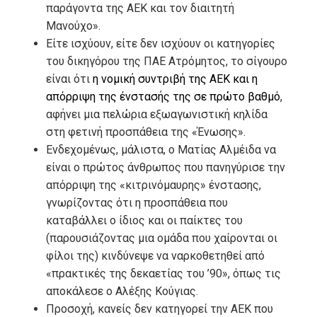
παράγοντα της ΑΕΚ και τον διαιτητή
Μανούχο».
Είτε ισχύουν, είτε δεν ισχύουν οι κατηγορίες
του δικηγόρου της ΠΑΕ Ατρόμητος, το σίγουρο
είναι ότι
η νομική συντριβή της ΑΕΚ και η
απόρριψη της ένστασής της σε πρώτο βαθμό
,
αφήνει μια πελώρια εξωαγωνιστική κηλίδα
στη φετινή προσπάθεια της «Ένωσης».
Ενδεχομένως, μάλιστα, ο Ματίας Αλμέιδα να
είναι ο πρώτος άνθρωπος που πανηγύρισε την
απόρριψη της «κιτρινόμαυρης» ένστασης,
γνωρίζοντας ότι η προσπάθεια που
καταβάλλει ο ίδιος και οι παίκτες του
(παρουσιάζοντας μια ομάδα που χαίρονται οι
φίλοι της) κινδύνεψε να ναρκοθετηθεί από
«πρακτικές της δεκαετίας του ’90», όπως τις
αποκάλεσε ο Αλέξης Κούγιας.
Προσοχή, κανείς δεν κατηγορεί την ΑΕΚ που