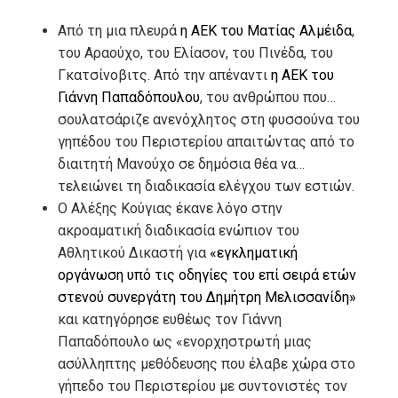
Από τη μια πλευρά
η ΑΕΚ του Ματίας Αλμέιδα
,
του Αραούχο, του Ελίασον, του Πινέδα, του
Γκατσίνοβιτς. Από την απέναντι
η ΑΕΚ του
Γιάννη Παπαδόπουλου
, του ανθρώπου που…
σουλατσάριζε ανενόχλητος στη φυσσούνα του
γηπέδου του Περιστερίου απαιτώντας από το
διαιτητή Μανούχο σε δημόσια θέα να…
τελειώνει τη διαδικασία ελέγχου των εστιών.
Ο Αλέξης Κούγιας έκανε λόγο στην
ακροαματική διαδικασία ενώπιον του
Αθλητικού Δικαστή για
«εγκληματική
οργάνωση υπό τις οδηγίες του επί σειρά ετών
στενού συνεργάτη του Δημήτρη Μελισσανίδη»
και κατηγόρησε ευθέως τον Γιάννη
Παπαδόπουλο ως «ενορχηστρωτή μιας
ασύλληπτης μεθόδευσης που έλαβε χώρα στο
γήπεδο του Περιστερίου με συντονιστές τον