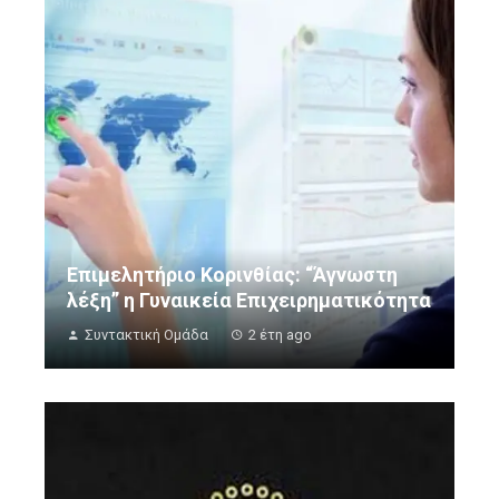
Επιμελητήριο Κορινθίας: “Άγνωστη
λέξη” η Γυναικεία Επιχειρηματικότητα
Συντακτική Ομάδα
2 έτη ago