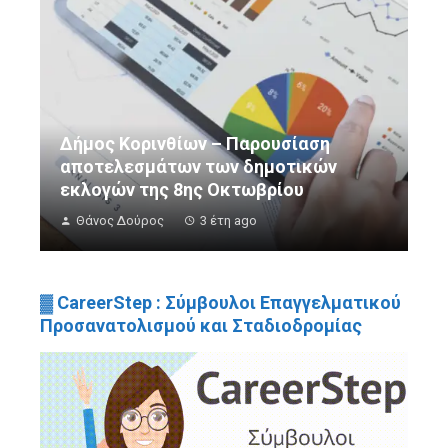
Δήμος Κορινθίων – Παρουσίαση
αποτελεσμάτων των δημοτικών
εκλογών της 8ης Οκτωβρίου
Θάνος Δούρος
3 έτη ago
▓ CareerStep : Σύμβουλοι Επαγγελματικού
Προσανατολισμού και Σταδιοδρομίας