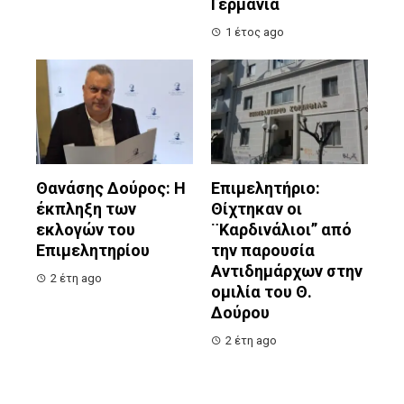
Γερμανία
1 έτος ago
Θανάσης Δούρος: Η
Επιμελητήριο:
έκπληξη των
Θίχτηκαν οι
εκλογών του
¨Καρδινάλιοι” από
Επιμελητηρίου
την παρουσία
Αντιδημάρχων στην
2 έτη ago
ομιλία του Θ.
Δούρου
2 έτη ago