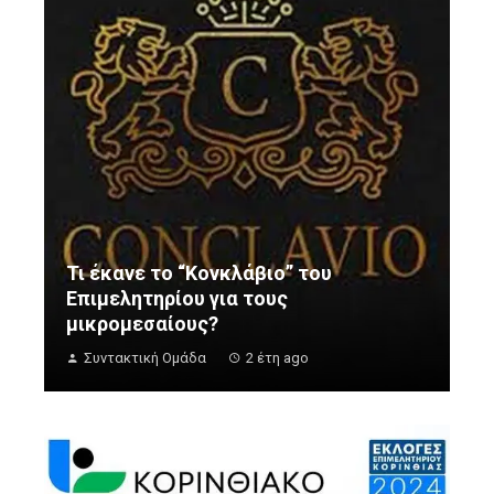
Τι έκανε το “Κονκλάβιο” του
Επιμελητηρίου για τους
μικρομεσαίους?
Συντακτική Ομάδα
2 έτη ago