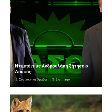
Ντιμπέιτ με Ανδρουλάκη ζήτησε ο
Δούκας
Συντακτική Ομάδα
2 έτη ago