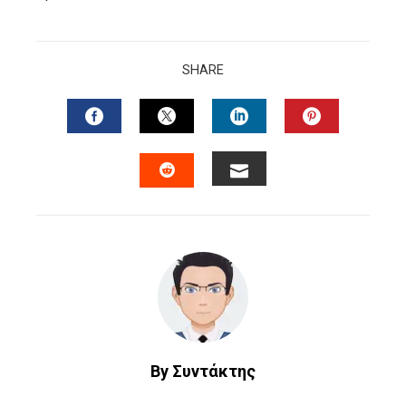
SHARE
FACEBOOK
TWITTER
LINKEDIN
PINTERES
EMAIL
STUMBLEUPON
By Συντάκτης