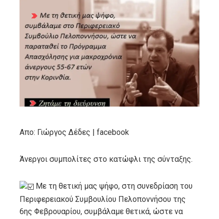
ebook
ter
edIn
erest
mbleupon
Απο: Γιώργος Δέδες | facebook
l
Άνεργοι συμπολίτες στο κατώφλι της σύνταξης.
Με τη θετική μας ψήφο, στη συνεδρίαση του
Περιφερειακού Συμβουλίου Πελοποννήσου της
6ης Φεβρουαρίου, συμβάλαμε θετικά, ώστε να