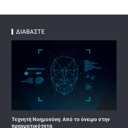
ΔΙΑΒΑΣΤΕ
ην
Κορινθιακό Επιχειρείν – Ανακοίνωση
Το 