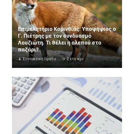
Επιμελητήριο Κορινθίας: Υποψήφιος ο
Γ. Πιέτρης με τον συνδυασμό
Λουζιώτη. Τι θέλει η αλεπού στο
παζάρι?
Συντακτική Ομάδα
2 έτη ago