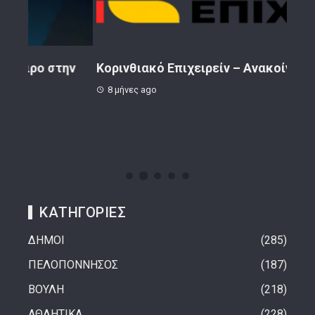
ην
Κορινθιακό Επιχειρείν – Ανακοίνωση
Το 
8 μήνες ago
1 
ΚΑΤΗΓΟΡΙΕΣ
ΔΗΜΟΙ
285
ΠΕΛΟΠΟΝΝΗΣΟΣ
187
ΒΟΥΛΗ
218
ΑΘΛΗΤΙΚΑ
228