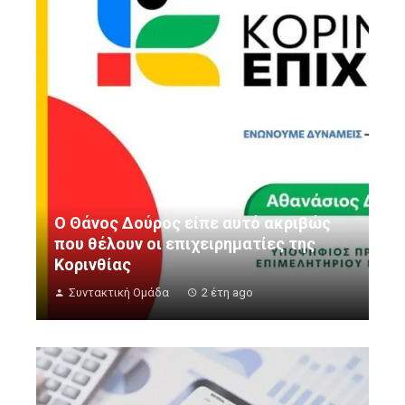
Ο Θάνος Δούρος είπε αυτό ακριβώς
που θέλουν οι επιχειρηματίες της
Κορινθίας
Συντακτική Ομάδα
2 έτη ago