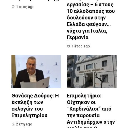
εργασίας – 6 στους
1 έτος ago
10 αλλοδαπούς που
δουλεύουν στην
Ελλάδα φεύγουν…
νύχτα για Ιταλία,
Γερμανία
1 έτος ago
Θανάσης Δούρος: Η
Επιμελητήριο:
έκπληξη των
Θίχτηκαν οι
εκλογών του
¨Καρδινάλιοι” από
Επιμελητηρίου
την παρουσία
Αντιδημάρχων στην
2 έτη ago