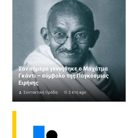
Σαν σήμερα γεννήθηκε ο Μαχάτμα
Γκάντι – σύμβολο της Παγκόσμιας
Ειρήνης
Συντακτική Ομάδα
2 έτη ago