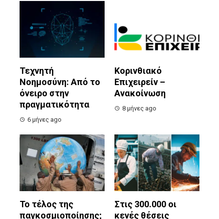
Τεχνητή
Κορινθιακό
Νοημοσύνη: Από το
Επιχειρείν –
όνειρο στην
Ανακοίνωση
πραγματικότητα
8 μήνες ago
6 μήνες ago
Το τέλος της
Στις 300.000 οι
παγκοσμιοποίησης;
κενές θέσεις