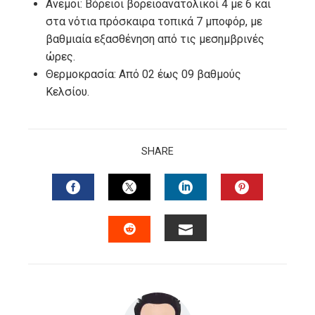
Ανεμοι: Βόρειοι βορειοανατολικοί 4 με 6 και
στα νότια πρόσκαιρα τοπικά 7 μποφόρ, με
βαθμιαία εξασθένηση από τις μεσημβρινές
ώρες.
Θερμοκρασία: Από 02 έως 09 βαθμούς
Κελσίου.
SHARE
FACEBOOK
TWITTER
LINKEDIN
PINTERES
EMAIL
STUMBLEUPON