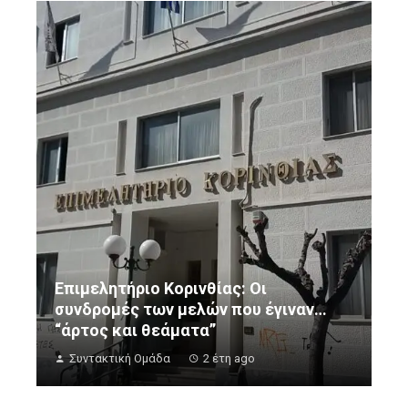
Επιμελητήριο Κορινθίας: Οι
συνδρομές των μελών που έγιναν…
“άρτος και θεάματα”
Συντακτική Ομάδα
2 έτη ago