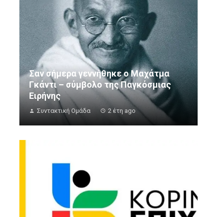
Σαν σήμερα γεννήθηκε ο Μαχάτμα
Γκάντι – σύμβολο της Παγκόσμιας
Ειρήνης
Συντακτική Ομάδα
2 έτη ago