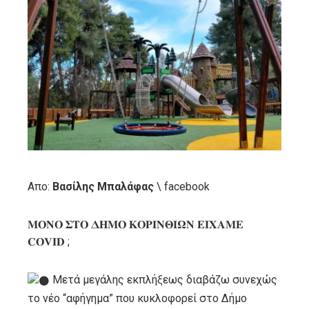
ebook
ter
edIn
erest
mbleupon
Απο:
Βασίλης Μπαλάφας
\ facebook
l
𝚳𝚶𝚴𝚶 𝚺𝚻𝚶 𝚫𝚮𝚳𝚶 𝚱𝚶𝚸𝚰𝚴𝚯𝚰𝛀𝚴 𝚬𝚰𝚾𝚨𝚳𝚬
𝐂𝐎𝐕𝐈𝐃 ;
Μετά μεγάλης εκπλήξεως διαβάζω συνεχώς
το νέο “αφήγημα” που κυκλοφορεί στο Δήμο