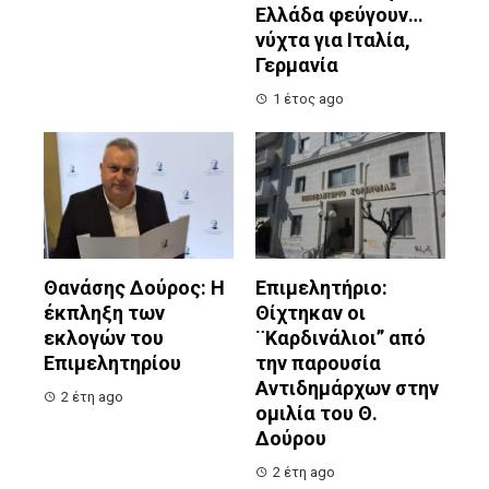
Ελλάδα φεύγουν…
νύχτα για Ιταλία,
Γερμανία
1 έτος ago
Θανάσης Δούρος: Η
Επιμελητήριο:
έκπληξη των
Θίχτηκαν οι
εκλογών του
¨Καρδινάλιοι” από
Επιμελητηρίου
την παρουσία
Αντιδημάρχων στην
2 έτη ago
ομιλία του Θ.
Δούρου
2 έτη ago