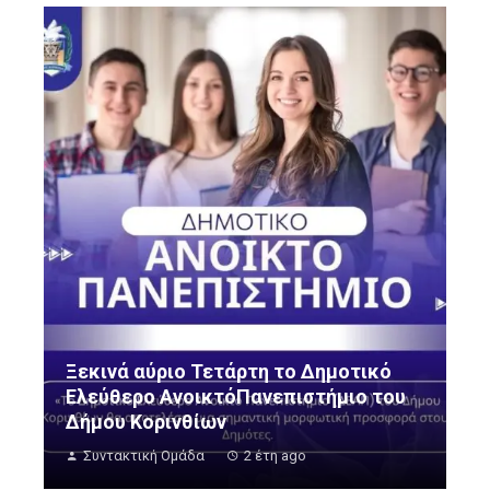
Ξεκινά αύριο Τετάρτη το Δημοτικό
Ελεύθερο ΑνοικτόΠανεπιστήμιο του
Δήμου Κορινθίων
Συντακτική Ομάδα
2 έτη ago