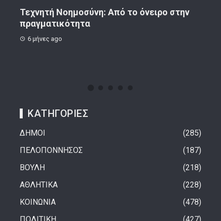
ην
Κορινθιακό Επιχειρείν – Ανακοίνωση
Το 
8 μήνες ago
1 
ΚΑΤΗΓΟΡΙΕΣ
ΔΗΜΟΙ
285
ΠΕΛΟΠΟΝΝΗΣΟΣ
187
ΒΟΥΛΗ
218
ΑΘΛΗΤΙΚΑ
228
ΚΟΙΝΩΝΙΑ
478
ΠΟΛΙΤΙΚΗ
427