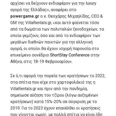
αρχίσει να δείχνουν ενδιαφέρον για την luxury
αγορά της Ελλάδας», αναφέρει στο
powergame.gr
ο κ. Θεοχάρης Μιχαηλίδης, CEO &
GM της VillaRentals.gr, «και αυτό φαίνεται τόσο
από τα δωμάτια των πολυτελών ξενοδοχείων, τα
οποία γεμίζουν, όσο και από το ενδιαφέρον των
μεγάλων διεθνών παικτών για την ελληνική
αγορά, οι οποίοι θα έχουν ισχυρή παρουσία στο
επικείμενο συνέδριο
ShortStay Conference
στην
Αθήνα, στις 18-19 Φεβρουαρίου».
Σε ό,τι αφορά την πορεία των κρατήσεων το 2022,
στα σπίτια που είχε στο χαρτοφυλάκιό της η
VillaRentals.gr και πριν από την πανδημία,
σημείωσε αύξηση του τζίρου (λόγω αυξημένων
κρατήσεων) κατά 15%-20% σε σύγκριση με το
2019. Για το 2023 έχουν επανέλθει οι κρατήσεις
που γίνονται νωρίς, με πολλά σπίτια να είναι ήδη