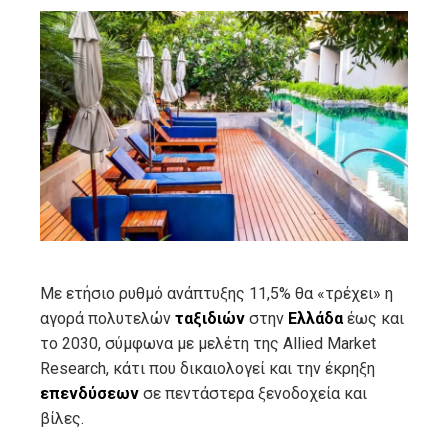
ebook
ter
edIn
erest
mbleupon
Με ετήσιο ρυθμό ανάπτυξης 11,5% θα «τρέχει» η
αγορά πολυτελών
ταξιδιών
στην
Ελλάδα
έως και
l
το 2030, σύμφωνα με μελέτη της Allied Market
Research, κάτι που δικαιολογεί και την έκρηξη
επενδύσεων
σε πεντάστερα ξενοδοχεία και
βίλες.