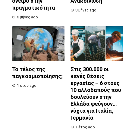
όνειρο στην
Ανακοίνωση
πραγματικότητα
8 μήνες ago
6 μήνες ago
Το τέλος της
Στις 300.000 οι
παγκοσμιοποίησης;
κενές θέσεις
εργασίας – 6 στους
1 έτος ago
10 αλλοδαπούς που
δουλεύουν στην
Ελλάδα φεύγουν…
νύχτα για Ιταλία,
Γερμανία
1 έτος ago