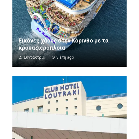
Εικόνες χάους στην Κόρινθο με τα
κρουαζιερόπλοια
Συντάκτρια
3 έτη ago