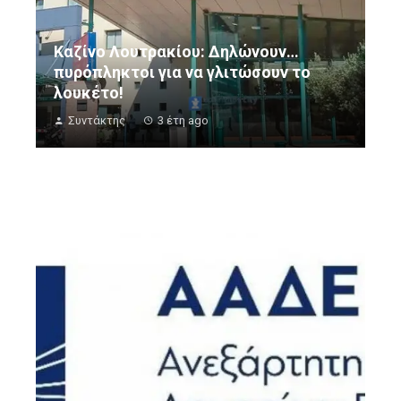
Καζίνο Λουτρακίου: Δηλώνουν…
πυρόπληκτοι για να γλιτώσουν το
λουκέτο!
Συντάκτης
3 έτη ago