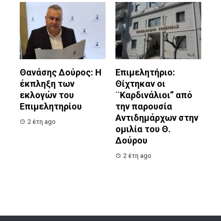
Θανάσης Δούρος: Η
Επιμελητήριο:
έκπληξη των
Θίχτηκαν οι
εκλογών του
¨Καρδινάλιοι” από
Επιμελητηρίου
την παρουσία
Αντιδημάρχων στην
2 έτη ago
ομιλία του Θ.
Δούρου
2 έτη ago