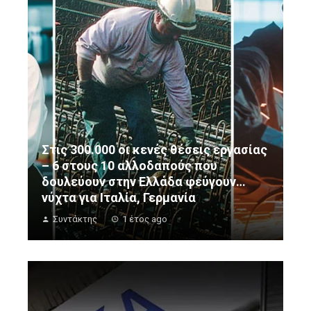
Στις 300.000 οι κενές θέσεις εργασίας
– 6 στους 10 αλλοδαπούς που
δουλεύουν στην Ελλάδα φεύγουν…
νύχτα για Ιταλία, Γερμανία
Συντάκτης
1 έτος ago