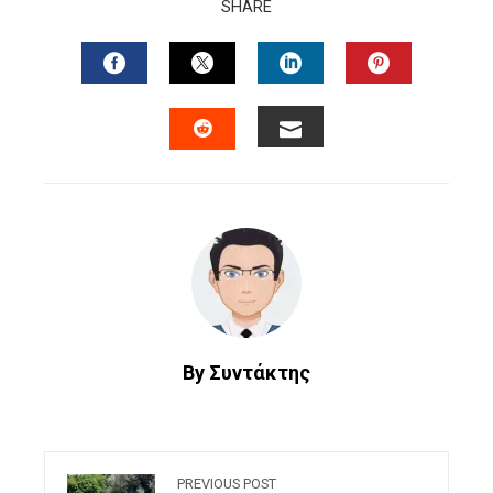
SHARE
FACEBOOK
TWITTER
LINKEDIN
PINTERES
EMAIL
STUMBLEUPON
By Συντάκτης
PREVIOUS POST