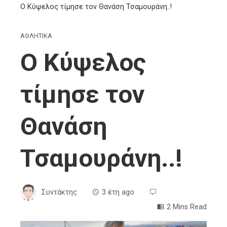
O Κύψελος τίμησε τον Θανάση Τσαμουράνη..!
ΑΘΛΗΤΙΚΑ
O Κύψελος
τίμησε τον
Θανάση
Τσαμουράνη..!
Συντάκτης
3 έτη ago
2 Mins Read