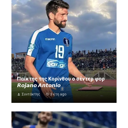
Παίκτης της Κορίνθου ο σέντερ φορ
𝙍𝙤𝙟𝙖𝙣𝙤 𝘼𝙣𝙩𝙤𝙣𝙞𝙤
Συντάκτης
3 έτη ago