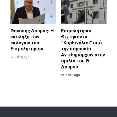
Θανάσης Δούρος: Η
Επιμελητήριο:
έκπληξη των
Θίχτηκαν οι
εκλογών του
¨Καρδινάλιοι” από
Επιμελητηρίου
την παρουσία
Αντιδημάρχων στην
2 έτη ago
ομιλία του Θ.
Δούρου
2 έτη ago