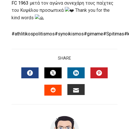
FC 1963
μετά τον αγώνα συνεχάρη τους παίχτες
του Κυψέλου προσωπικά
Thank you for the
kind words
#athlitikospolitismos
#synoikismos
#girname
#Spitimas
#k
SHARE
FACEBOOK
TWITTER
LINKEDIN
PINTERES
EMAIL
STUMBLEUPON