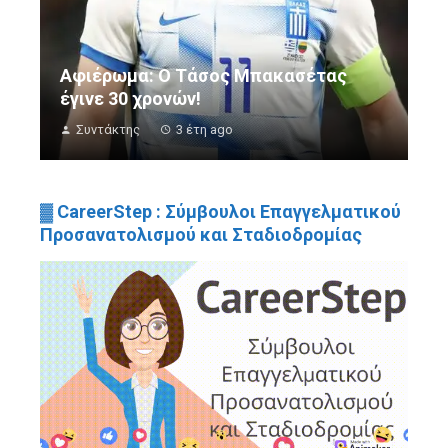
Αφιέρωμα: Ο Τάσος Μπακασέτας
έγινε 30 χρονών!
Συντάκτης
3 έτη ago
▓ CareerStep : Σύμβουλοι Επαγγελματικού
Προσανατολισμού και Σταδιοδρομίας