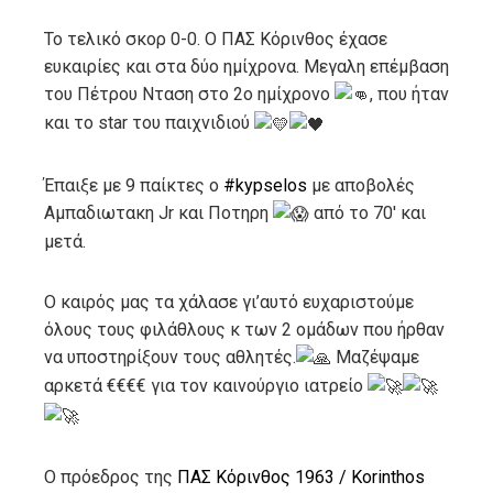
Το τελικό σκορ 0-0. Ο ΠΑΣ Κόρινθος έχασε
ευκαιρίες και στα δύο ημίχρονα. Μεγαλη επέμβαση
του Πέτρου Νταση στο 2ο ημίχρονο
, που ήταν
και το star του παιχνιδιού
Έπαιξε με 9 παίκτες ο
#kypselos
με αποβολές
Αμπαδιωτακη Jr και Ποτηρη
από το 70′ και
μετά.
Ο
καιρός μας τα χάλασε γι’αυτό ευχαριστούμε
όλους τους φιλάθλους κ των 2 ομάδων που ήρθαν
να υποστηρίξουν τους αθλητές.
Μαζέψαμε
αρκετά €€€€ για τον καινούργιο ιατρείο
Ο πρόεδρος της
ΠΑΣ Κόρινθος 1963 / Korinthos