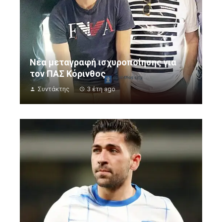
Νέα μεταγραφή ισχυροποίησης για
τον ΠΑΣ Κόρινθος
Συντάκτης
3 έτη ago