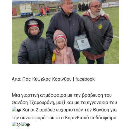
ebook
ter
edIn
erest
mbleupon
Απο: Πας Κύψελος Κορίνθου | facebook
l
Μια γιορτινή ατμόσφαιρα με την βράβευση του
Θανάση Τζαμουράνη, μαζί και με τα εγγονακια του
Και οι 2 ομάδες ευχαριστούν τον Θανάση για
την συνεισφορά του στο Κορινθιακό ποδόσφαιρο