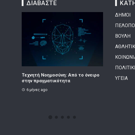
ΔΙΑΒΑΣΤΕ
ΚΑΤΗ
ΔΗΜΟΙ
ΠΕΛΟΠΟ
ΒΟΥΛΗ
ΑΘΛΗΤΙ
ΚΟΙΝΩΝΙ
ΠΟΛΙΤΙΚ
πό το όνειρο
Κορινθιακό Επιχειρείν – Ανακοίνωση
Το τέλο
ΥΓΕΙΑ
8 μήνες ago
1 έτος