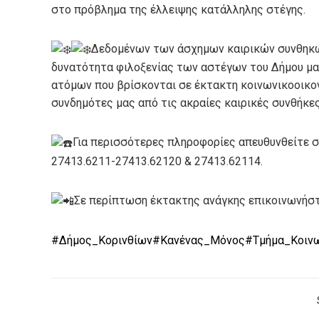
στο πρόβλημα της έλλειψης κατάλληλης στέγης.
Δεδομένων των άσχημων καιρικών συνθηκών,
δυνατότητα φιλοξενίας των αστέγων του Δήμου μα
ατόμων που βρίσκονται σε έκτακτη κοινωνικοοικον
συνδημότες μας από τις ακραίες καιρικές συνθήκ
Για περισσότερες πληροφορίες απευθυνθείτε 
27413.6211-27413.62120 & 27413.62114.
Σε περίπτωση έκτακτης ανάγκης επικοινωνήστε
#Δήμος_Κορινθίων
#Κανένας_Μόνος
#Τμήμα_Κοινω