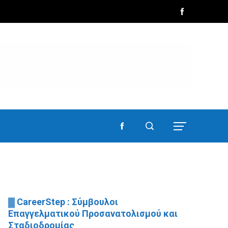
▓ CareerStep : Σύμβουλοι
Επαγγελματικού Προσανατολισμού και
Σταδιοδρομίας