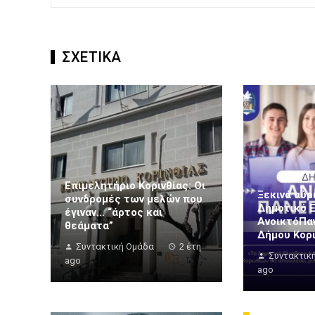
ΣΧΕΤΙΚΑ
Επιμελητήριο Κορινθίας: Οι
Ξεκινά αύρ
συνδρομές των μελών που
Δημοτικό 
έγιναν… “άρτος και
ΑνοικτόΠα
θεάματα”
Δήμου Κορ
Συντακτική Ομάδα
2 έτη
Συντακτικ
ago
ago