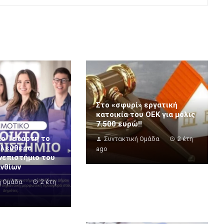
Στο «σφυρί» εργατική
κατοικία του ΟΕΚ για μόλις
7.500 ευρώ!!
ιο Τετάρτη το
Συντακτική Ομάδα
2 έτη
Ελεύθερο
ago
νεπιστήμιο του
ινθίων
ή Ομάδα
2 έτη