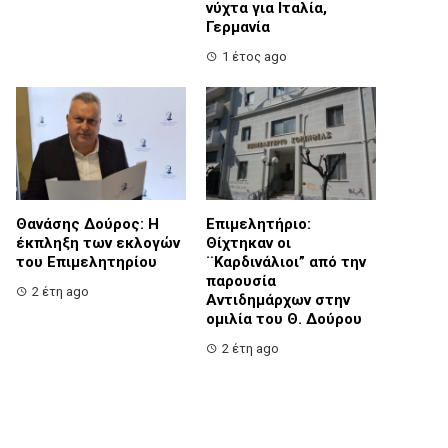
νύχτα για Ιταλία,
Γερμανία
1 έτος ago
Θανάσης Δούρος: Η
Επιμελητήριο:
έκπληξη των εκλογών
Θίχτηκαν οι
του Επιμελητηρίου
¨Καρδινάλιοι” από την
παρουσία
2 έτη ago
Αντιδημάρχων στην
ομιλία του Θ. Δούρου
2 έτη ago