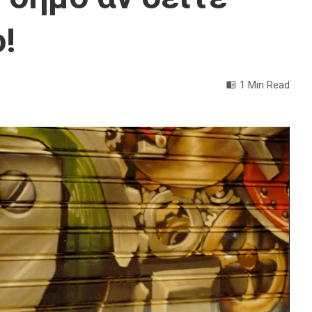
!
1 Min Read