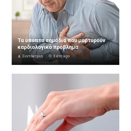
Τα ύποπτα σημάδια που μαρτυρούν
καρδιολογικό πρόβλημα
Συντάκτρια
3 έτη ago