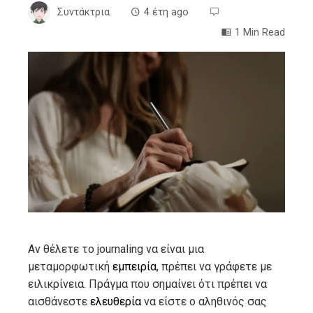
Συντάκτρια
4 έτη ago
1 Min Read
ebook
ter
edIn
erest
mbleupon
Αν θέλετε το journaling να είναι μια
μεταμορφωτική
εμπειρία
, πρέπει να γράφετε με
l
ειλικρίνεια. Πράγμα που σημαίνει ότι πρέπει να
αισθάνεστε
ελευθερία
να είστε ο αληθινός σας