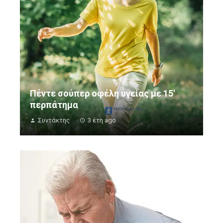
Πέντε σούπερ οφέλη υγείας με 15′
περπάτημα
Συντάκτης
3 έτη ago