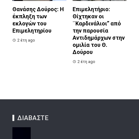
Θανάσης Δούρος: Η
Επιμελητήριο:
έκπληξη των
Θίχτηκαν οι
εκλογών του
¨Καρδινάλιοι” από
Επιμελητηρίου
την παρουσία
Αντιδημάρχων στην
2 έτη ago
ομιλία του Θ.
Δούρου
2 έτη ago
ΔΙΑΒΑΣΤΕ