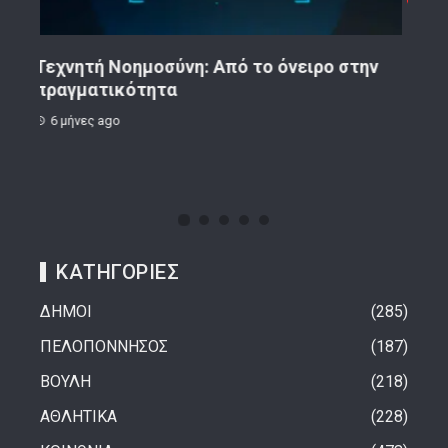
ην
Κορινθιακό Επιχειρείν – Ανακοίνωση
Το 
8 μήνες ago
1 
ΚΑΤΗΓΟΡΙΕΣ
ΔΗΜΟΙ
285
ΠΕΛΟΠΟΝΝΗΣΟΣ
187
ΒΟΥΛΗ
218
ΑΘΛΗΤΙΚΑ
228