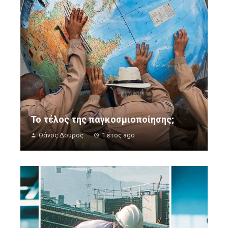
Το τέλος της παγκοσμιοποίησης;
Θάνος Δούρος
1 έτος ago