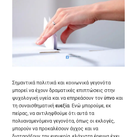
ebook
ter
edIn
erest
mbleupon
Σημαντικά πολιτικά και κοινωνικά γεγονότα
μπορεί να έχουν δραματικές επιπτώσεις στην
l
ψυχολογική υγεία και να επηρεάσουν τον
ύπνο
και
τη συναισθηματική
ευεξία
. Ενώ μπορούμε, εκ
πείρας, να αντιληφθούμε ότι αυτά τα
πολυαναμενόμενα γεγονότα, όπως οι εκλογές,
μπορούν να προκαλέσουν άγχος και να
διαταράξουν την ευημερία, ελάχιστη έρευνα έχει