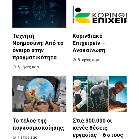
Τεχνητή
Κορινθιακό
Νοημοσύνη: Από το
Επιχειρείν –
όνειρο στην
Ανακοίνωση
πραγματικότητα
8 μήνες ago
6 μήνες ago
Το τέλος της
Στις 300.000 οι
παγκοσμιοποίησης;
κενές θέσεις
εργασίας – 6 στους
1 έτος ago