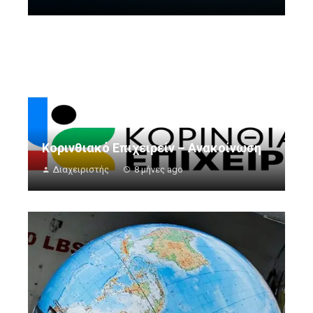
Κορινθιακό Επιχειρείν – Ανακοίνωση
Διαχειριστής
8 μήνες ago