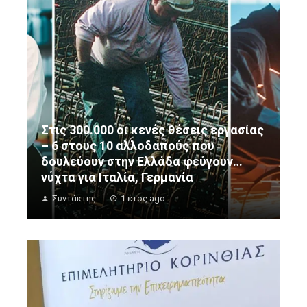
Στις 300.000 οι κενές θέσεις εργασίας
– 6 στους 10 αλλοδαπούς που
δουλεύουν στην Ελλάδα φεύγουν…
νύχτα για Ιταλία, Γερμανία
Συντάκτης
1 έτος ago