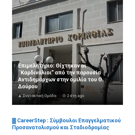
Επιμελητήριο: Θίχτηκαν οι
¨Καρδινάλιοι” από την παρουσία
Αντιδημάρχων στην ομιλία του Θ.
Δούρου
Συντακτική Ομάδα
2 έτη ago
▓ CareerStep : Σύμβουλοι Επαγγελματικού
Προσανατολισμού και Σταδιοδρομίας