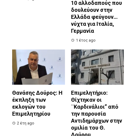
10 αλλοδαπούς που
δουλεύουν στην
Ελλάδα φεύγουν…
νύχτα για Ιταλία,
Γερμανία
1 έτος ago
Θανάσης Δούρος: Η
Επιμελητήριο:
έκπληξη των
Θίχτηκαν οι
εκλογών του
¨Καρδινάλιοι” από
Επιμελητηρίου
την παρουσία
Αντιδημάρχων στην
2 έτη ago
ομιλία του Θ.
Δούρου