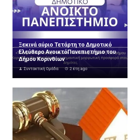
Ξεκινά αύριο Τετάρτη το Δημοτικό
Ελεύθερο ΑνοικτόΠανεπιστήμιο του
Δήμου Κορινθίων
Συντακτική Ομάδα
2 έτη ago