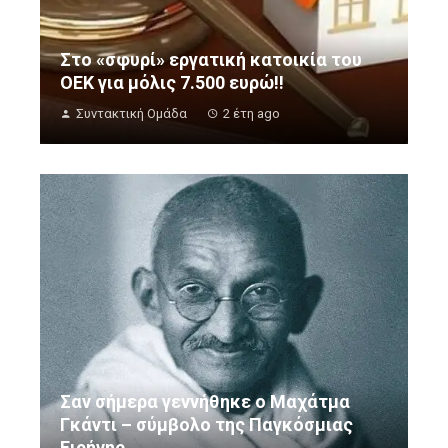
Στο «σφυρί» εργατική κατοικία του
ΟΕΚ για μόλις 7.500 ευρώ!!
Συντακτική Ομάδα
2 έτη ago
Σαν σήμερα γεννήθηκε ο Μαχάτμα
Γκάντι – σύμβολο της Παγκόσμιας
Ειρήνης