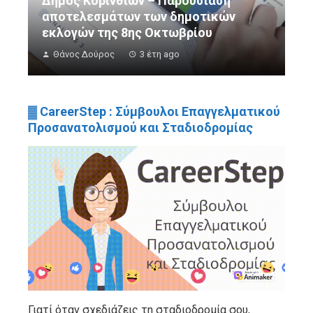
Δήμος Κορινθίων – Παρουσίαση
αποτελεσμάτων των δημοτικών
εκλογών της 8ης Οκτωβρίου
Θάνος Δούρος
3 έτη ago
▓ CareerStep : Σύμβουλοι Επαγγελματικού
Προσανατολισμού και Σταδιοδρομίας
Γιατί όταν σχεδιάζεις τη σταδιοδρομία σου,