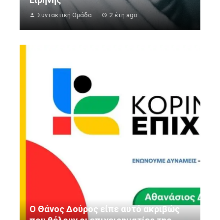
Συντακτική Ομάδα
2 έτη ago
Ο Θάνος Δούρος είπε αυτό ακριβώς