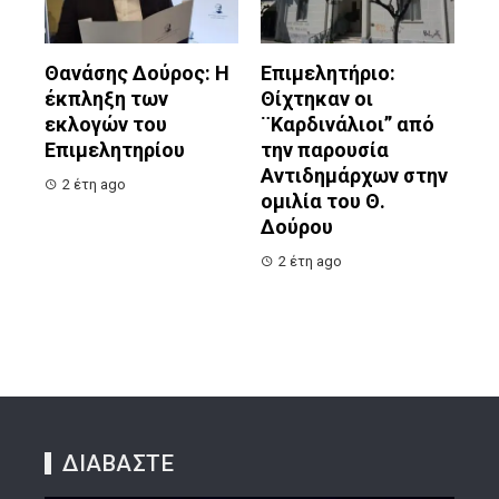
Θανάσης Δούρος: Η
Επιμελητήριο:
έκπληξη των
Θίχτηκαν οι
εκλογών του
¨Καρδινάλιοι” από
Επιμελητηρίου
την παρουσία
Αντιδημάρχων στην
2 έτη ago
ομιλία του Θ.
Δούρου
2 έτη ago
ΔΙΑΒΑΣΤΕ