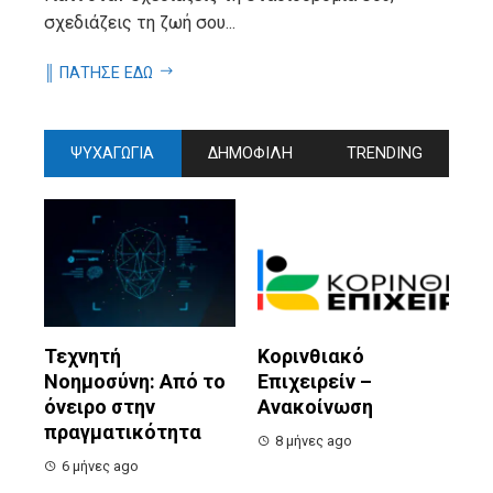
σχεδιάζεις τη ζωή σου...
║ ΠΑΤΗΣΕ ΕΔΩ
ΨΥΧΑΓΩΓΙΑ
ΔΗΜΟΦΙΛΗ
TRENDING
Τεχνητή
Κορινθιακό
Νοημοσύνη: Από το
Επιχειρείν –
όνειρο στην
Ανακοίνωση
πραγματικότητα
8 μήνες ago
6 μήνες ago