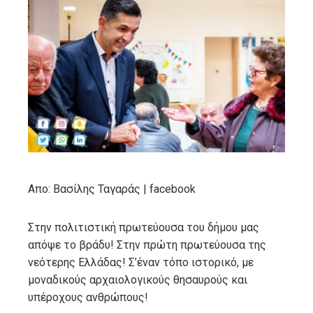
ebook
ter
edIn
erest
mbleupon
Απο: Βασίλης Ταγαράς | facebook
l
Στην πολιτιστική πρωτεύουσα του δήμου μας
απόψε το βράδυ! Στην πρώτη πρωτεύουσα της
νεότερης Ελλάδας! Σ’έναν τόπο ιστορικό, με
μοναδικούς αρχαιολογικούς θησαυρούς και
υπέροχους ανθρώπους!