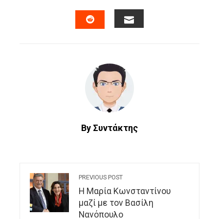
FACEBOOK
TWITTER
LINKEDIN
PINTERES
EMAIL
STUMBLEUPON
By Συντάκτης
PREVIOUS POST
H Mαρία Κωνσταντίνου
μαζί με τον Βασίλη
Νανόπουλο