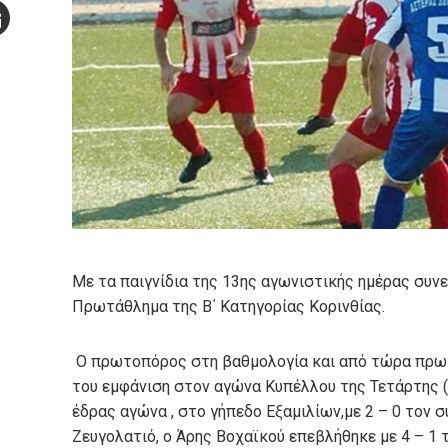
Stumbleupon
mail
e
Με τα παιγνίδια της 13ης αγωνιστικής ημέρας συν
Πρωτάθλημα της Β΄ Κατηγορίας Κορινθίας.
Ο πρωτοπόρος στη βαθμολογία και από τώρα πρωτ
του εμφάνιση στον αγώνα Κυπέλλου της Τετάρτης ( 
έδρας αγώνα , στο γήπεδο Εξαμιλίων,με 2 – 0 τον 
Ζευγολατιό, ο Άρης Βοχαϊκού επεβλήθηκε με 4 – 1