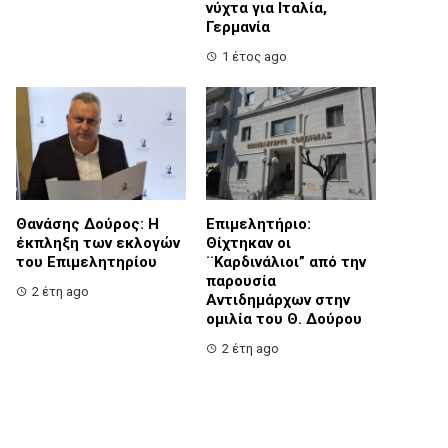
νύχτα για Ιταλία,
Γερμανία
1 έτος ago
Θανάσης Δούρος: Η
Επιμελητήριο:
έκπληξη των εκλογών
Θίχτηκαν οι
του Επιμελητηρίου
¨Καρδινάλιοι” από την
παρουσία
2 έτη ago
Αντιδημάρχων στην
ομιλία του Θ. Δούρου
2 έτη ago