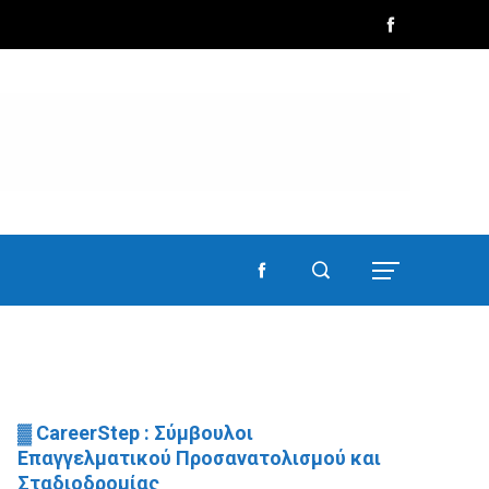
▓ CareerStep : Σύμβουλοι
Επαγγελματικού Προσανατολισμού και
Σταδιοδρομίας