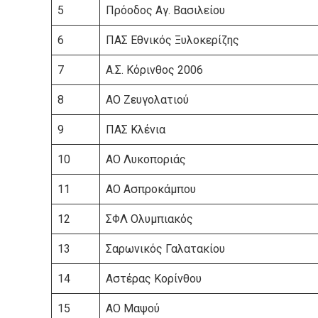
5
Πρόοδος Αγ. Βασιλείου
6
ΠΑΣ Εθνικός Ξυλοκερίζης
7
Α.Σ. Κόρινθος 2006
8
ΑΟ Zευγολατιού
9
ΠΑΣ Κλένια
10
ΑΟ Λυκοποριάς
11
ΑΟ Ασπροκάμπου
12
ΣΦΛ Ολυμπιακός
13
Σαρωνικός Γαλατακίου
14
Αστέρας Κορίνθου
15
ΑΟ Μαψού