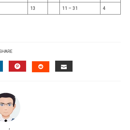
13
11 – 31
4
SHARE
INKEDIN
PINTEREST
EMAIL
STUMBLEUPON