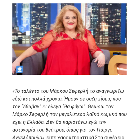
ebook
ter
edIn
erest
mbleupon
«Το ταλέντο του Μάρκου Σεφερλή το αναγνωρίζω
εδώ και πολλά χρόνια. Ήμουν σε συζητήσεις που
l
τον “έθαβαν” κι έλεγα “θα φύγω”. Θεωρώ τον
Μάρκο Σεφερλή τον μεγαλύτερο λαϊκό κωμικό που
έχει η Ελλάδα. Δεν θα παριστάνω εγώ την
αστυνομία του θεάτρου, όπως για τον Γιώργο
Αγγελόπουλο»,
είπε χαρακτηριστικά.Στη συνέχεια,