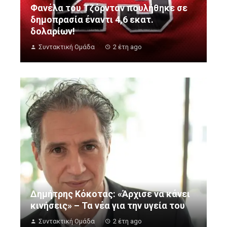
Φανέλα του Τζόρνταν πουλήθηκε σε
δημοπρασία έναντι 4,6 εκατ.
δολαρίων!
Συντακτική Ομάδα
2 έτη ago
Δημήτρης Κόκοτας: «Άρχισε να κάνει
κινήσεις» – Τα νέα για την υγεία του
Συντακτική Ομάδα
2 έτη ago