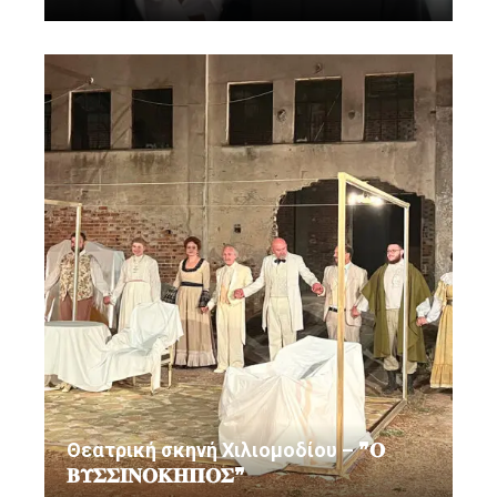
Θεατρική σκηνή Χιλιομοδίου – ❞𝚶
𝚩𝚼𝚺𝚺𝚰𝚴𝚶𝚱𝚮𝚷𝚶𝚺❞