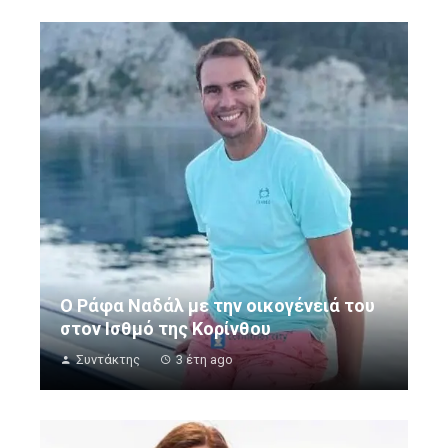
O Ράφα Ναδάλ με την οικογένειά του
στον Ισθμό της Κορίνθου
Συντάκτης
3 έτη ago