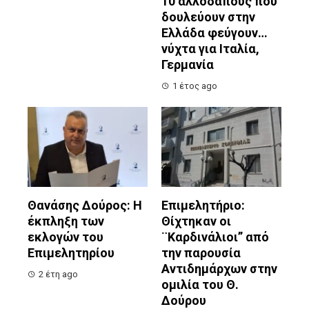
10 αλλοδαπούς που
δουλεύουν στην
Ελλάδα φεύγουν…
νύχτα για Ιταλία,
Γερμανία
1 έτος ago
Θανάσης Δούρος: Η
Επιμελητήριο:
έκπληξη των
Θίχτηκαν οι
εκλογών του
¨Καρδινάλιοι” από
Επιμελητηρίου
την παρουσία
Αντιδημάρχων στην
2 έτη ago
ομιλία του Θ.
Δούρου