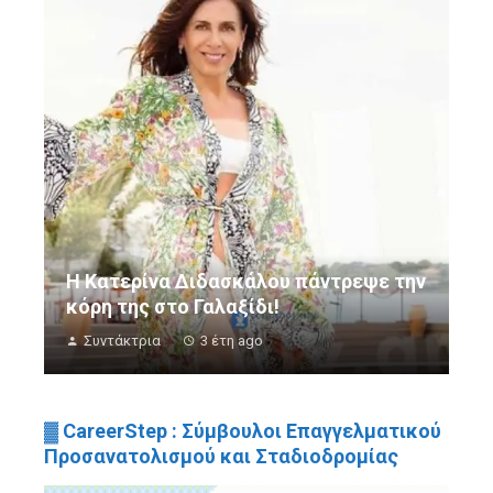
Η Κατερίνα Διδασκάλου πάντρεψε την
κόρη της στο Γαλαξίδι!
Συντάκτρια
3 έτη ago
▓ CareerStep : Σύμβουλοι Επαγγελματικού
Προσανατολισμού και Σταδιοδρομίας