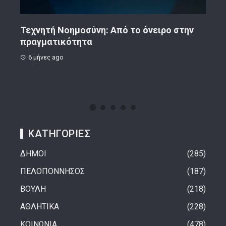
ην
Κορινθιακό Επιχειρείν – Ανακοίνωση
Το 
8 μήνες ago
1 
ΚΑΤΗΓΟΡΙΕΣ
ΔΗΜΟΙ
285
ΠΕΛΟΠΟΝΝΗΣΟΣ
187
ΒΟΥΛΗ
218
ΑΘΛΗΤΙΚΑ
228
ΚΟΙΝΩΝΙΑ
478