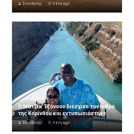
Συντάκτης
3 έτη ago
Ο Μάτζικ Τζόνσον διέσχισε τον Ισθμό
της Κορίνθου και εντυπωσιάστηκε
Συντάκτης
3 έτη ago