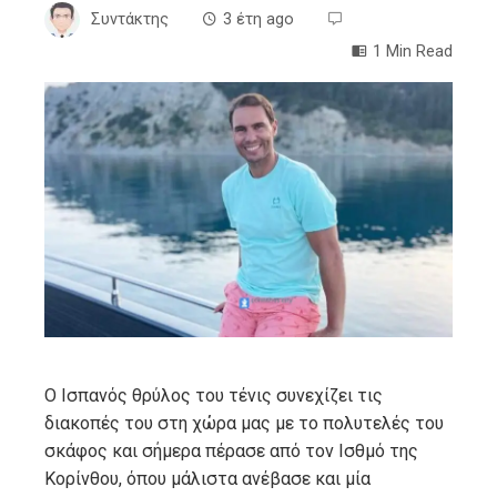
Συντάκτης
3 έτη ago
1 Min Read
ebook
ter
edIn
erest
mbleupon
Ο Ισπανός θρύλος του τένις συνεχίζει τις
διακοπές του στη χώρα μας με το πολυτελές του
l
σκάφος και σήμερα πέρασε από τον Ισθμό της
Κορίνθου, όπου μάλιστα ανέβασε και μία