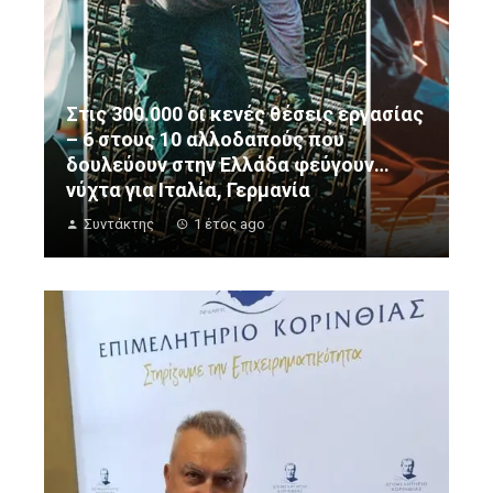
Στις 300.000 οι κενές θέσεις εργασίας
– 6 στους 10 αλλοδαπούς που
δουλεύουν στην Ελλάδα φεύγουν…
νύχτα για Ιταλία, Γερμανία
Συντάκτης
1 έτος ago