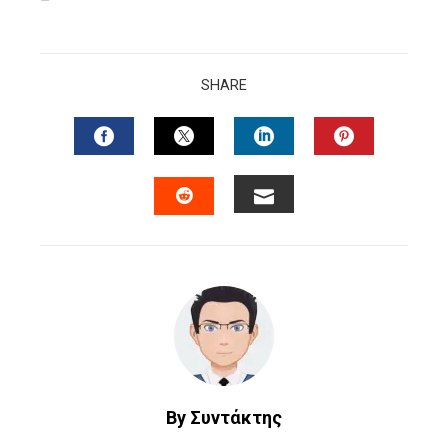
–
SHARE
FACEBOOK
TWITTER
LINKEDIN
PINTERES
EMAIL
STUMBLEUPON
By Συντάκτης