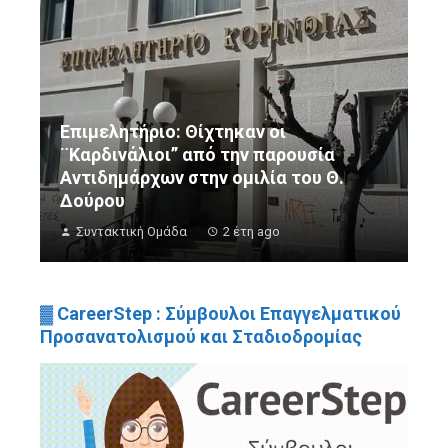
Επιμελητήριο: Θίχτηκαν οι
¨Καρδινάλιοι” από την παρουσία
Αντιδημάρχων στην ομιλία του Θ.
Δούρου
Συντακτική Ομάδα
2 έτη ago
▓ CareerStep : Σύμβουλοι Επαγγελματικού
Προσανατολισμού και Σταδιοδρομίας