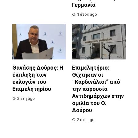
Γερμανία
1 έτος ago
Θανάσης Δούρος: Η
Επιμελητήριο:
έκπληξη των
Θίχτηκαν οι
εκλογών του
¨Καρδινάλιοι” από
Επιμελητηρίου
την παρουσία
Αντιδημάρχων στην
2 έτη ago
ομιλία του Θ.
Δούρου
2 έτη ago