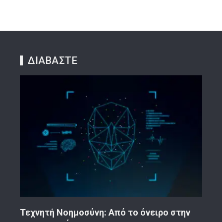
ΔΙΑΒΑΣΤΕ
ην
Κορινθιακό Επιχειρείν – Ανακοίνωση
Το 