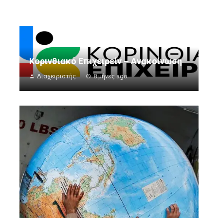
Κορινθιακό Επιχειρείν – Ανακοίνωση
Διαχειριστής
8 μήνες ago