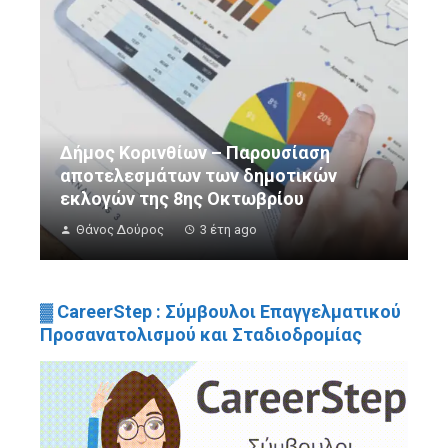
Δήμος Κορινθίων – Παρουσίαση
αποτελεσμάτων των δημοτικών
εκλογών της 8ης Οκτωβρίου
Θάνος Δούρος
3 έτη ago
▓ CareerStep : Σύμβουλοι Επαγγελματικού
Προσανατολισμού και Σταδιοδρομίας