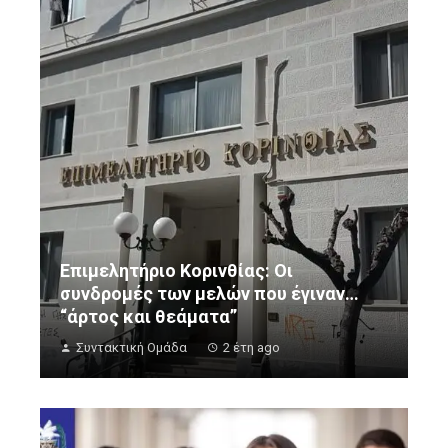
Επιμελητήριο Κορινθίας: Οι
συνδρομές των μελών που έγιναν…
“άρτος και θεάματα”
Συντακτική Ομάδα
2 έτη ago