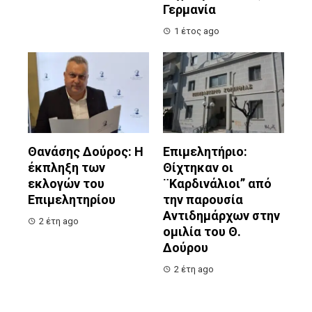
Γερμανία
1 έτος ago
Θανάσης Δούρος: Η
Επιμελητήριο:
έκπληξη των
Θίχτηκαν οι
εκλογών του
¨Καρδινάλιοι” από
Επιμελητηρίου
την παρουσία
Αντιδημάρχων στην
2 έτη ago
ομιλία του Θ.
Δούρου
2 έτη ago