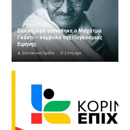
Σαν σήμερα γεννήθηκε ο Μαχάτμα
Γκάντι – σύμβολο της Παγκόσμιας
Ειρήνης
Συντακτική Ομάδα
2 έτη ago