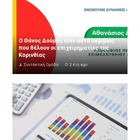
Ο Θάνος Δούρος είπε αυτό ακριβώς
που θέλουν οι επιχειρηματίες της
Κορινθίας
Συντακτική Ομάδα
2 έτη ago