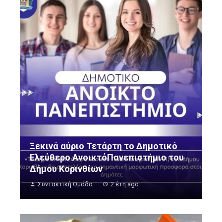
Ξεκινά αύριο Τετάρτη το Δημοτικό
Ελεύθερο ΑνοικτόΠανεπιστήμιο του
Δήμου Κορινθίων
Συντακτική Ομάδα
2 έτη ago