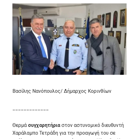
ebook
ter
edIn
erest
mbleupon
Βασίλης Νανόπουλος/ Δήμαρχος Κορινθίων
l
_____________
Θερμά
συγχαρητήρια
στον αστυνομικό διευθυντή
Χαράλαμπο Τετράδη για την προαγωγή του σε