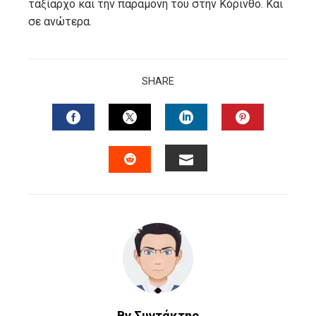
ταξίαρχο και την παραμονή του στην Κόρινθο. Και
σε ανώτερα.
SHARE
FACEBOOK
TWITTER
LINKEDIN
PINTERES
EMAIL
STUMBLEUPON
By Συντάκτης