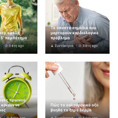
Τα ύποπτα σημάδια που
περ οφέλη
μαρτυρούν καρδιολογικό
15′ περπάτημα
πρόβλημα
3 έτη ago
Συντάκτρια
3 έτη ago
ογές πρωινού
 κάνουν να
Πώς το υαλουρονικό οξύ
ρος
βοηθά το ξηρό δέρμα
α
3 έτη ago
Συντάκτρια
3 έτη ago