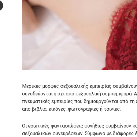
Stumbleupon
mail
e
Μερικές μορφές σεξουαλικής εμπειρίας συμβαίνουν
συνοδεύονται ή όχι από σεξουαλική συμπεριφορά. Α
πνευματικές εμπειρίες που δημιουργούνται από τη
από βιβλία, εικόνες, φωτογραφίες ή ταινίες.
Οι ερωτικές φαντασιώσεις συνήθως συμβαίνουν κα
σεξουαλικών συνευρέσεων. Σύμφωνα με διάφορες έ