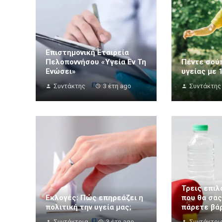
Επιστημονική Εταιρεία
Πελοποννήσου «Υγεία Εν Τη
Πέντε σού
Ενώσει»
υγείας με 
Συντάκτης
3 έτη ago
Συντάκτης
Τρεις επιλ
Εκλογές: Πώς επηρεάζει η
που θα σας
πολιτική την υγεία μας;
πάρετε βά
Συντάκτρια
3 έτη ago
Συντάκτρι