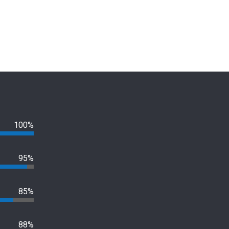
100%
95%
85%
Θανάσης Δούρος: Η έκπληξη των
88%
Τεχνητή Νοημοσύνη: Απ