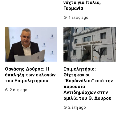
νύχτα για Ιταλία,
Γερμανία
1 έτος ago
Θανάσης Δούρος: Η
Επιμελητήριο:
έκπληξη των εκλογών
Θίχτηκαν οι
του Επιμελητηρίου
¨Καρδινάλιοι” από την
παρουσία
2 έτη ago
Αντιδημάρχων στην
ομιλία του Θ. Δούρου
2 έτη ago