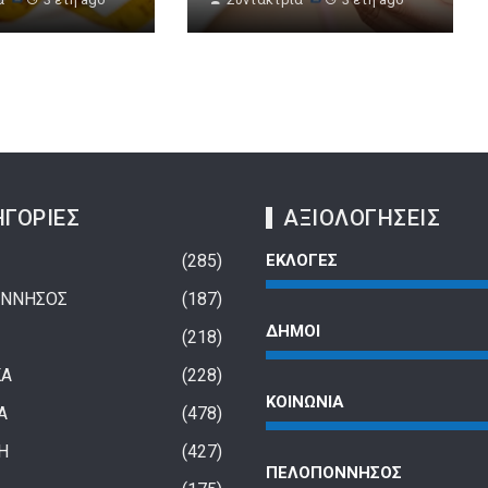
ΓΟΡΙΕΣ
ΑΞΙΟΛΟΓΗΣΕΙΣ
285
ΕΚΛΟΓΕΣ
ΝΝΗΣΟΣ
187
ΔΗΜΟΙ
218
ΚΑ
228
ΚΟΙΝΩΝΙΑ
Α
478
Η
427
ΠΕΛΟΠΟΝΝΗΣΟΣ
 παγκοσμιοποίησης;
Στις 300.000 οι κενές θέσεις