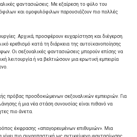
υαλικές φαντασιώσεις. Με εξαίρεση το φύλο του
λόφιλων και ομοφυλόφιλων παρουσιάζουν πιο πολλές
υργίες. Αρχικά, προσφέρουν ευχαρίστηση και διέγερση.
ικό ερεθισμό κατά τη διάρκεια της αυτοϊκανοποίησης
φων. Οι σεξουαλικές φαντασιώσεις μπορούν επίσης να
ική λειτουργία ή να βελτιώσουν μια ερωτική εμπειρία
ενο.
ικής πρόβας προσδοκώμενων σεξουαλικών εμπειριών. Για
άνησης ή μια νέα στάση συνουσίας είναι πιθανό να
τες πιο άνετα.
τρόπος έκφρασης «απαγορευμένων επιθυμιών». Μια
 γίνει πιο συναρπαστική ως αντικείμενο φαντασίωσης.