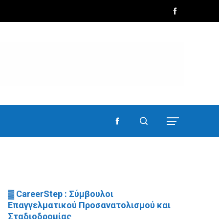
▓ CareerStep : Σύμβουλοι
Επαγγελματικού Προσανατολισμού και
Σταδιοδρομίας