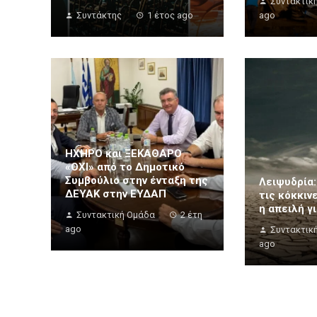
Συντακτικ
Συντάκτης
1 έτος ago
ago
ΗΧΗΡΟ και ΞΕΚΑΘΑΡΟ
«ΟΧΙ» από το Δημοτικό
Συμβούλιο στην ένταξη της
Λειψυδρία:
ΔΕΥΑΚ στην ΕΥΔΑΠ
τις κόκκιν
η απειλή γ
Συντακτική Ομάδα
2 έτη
ago
Συντακτικ
ago