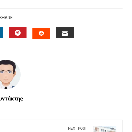
SHARE
INKEDIN
PINTEREST
EMAIL
STUMBLEUPON
Συντάκτης
NEXT POST