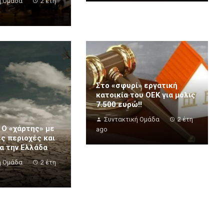
ή Ομάδα
2 έτη
Στο «σφυρί» εργατική
κατοικία του ΟΕΚ για μόλις
7.500 ευρώ!!
Συντακτική Ομάδα
2 έτη
 Ο «χάρτης» με
ago
ες περιοχές και
ια την Ελλάδα
ή Ομάδα
2 έτη