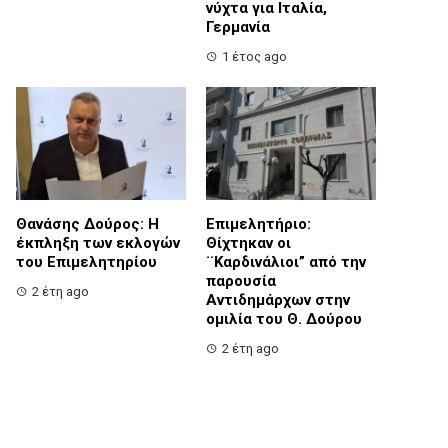
νύχτα για Ιταλία,
Γερμανία
1 έτος ago
Θανάσης Δούρος: Η
Επιμελητήριο:
έκπληξη των εκλογών
Θίχτηκαν οι
του Επιμελητηρίου
¨Καρδινάλιοι” από την
παρουσία
2 έτη ago
Αντιδημάρχων στην
ομιλία του Θ. Δούρου
2 έτη ago