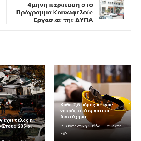
𝟰𝝻𝝶𝝼𝝶 𝝿𝝰𝞀ά𝞃𝝰𝞂𝝶 𝞂𝞃𝝾
𝝥𝞀ό𝝲𝞀𝝰𝝻𝝻𝝰 𝝟𝝾𝝸𝝼𝞈𝞅𝝴𝝺𝝾ύς
𝝚𝞀𝝲𝝰𝞂ί𝝰ς 𝞃𝝶ς 𝝙𝝪𝝥𝝖
Κάθε 2,5 μέρες κι ένας
νεκρός από εργατικό
δυστύχημα
ν έχει τέλος η
 Στους 205 οι
Συντακτική Ομάδα
2 έτη
ago