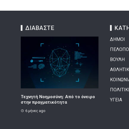
ΔΙΑΒΑΣΤΕ
ΚΑΤΗ
ΔΗΜΟΙ
ΠΕΛΟΠΟ
ΒΟΥΛΗ
ΑΘΛΗΤΙ
ΚΟΙΝΩΝΙ
ΠΟΛΙΤΙΚ
σύνη: Από το όνειρο
Κορινθιακό Επιχειρείν – Ανακοίνωση
Τ
ΥΓΕΙΑ
κότητα
8 μήνες ago