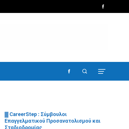
▓ CareerStep : Σύμβουλοι
Επαγγελματικού Προσανατολισμού και
Σταδιοδρομίας