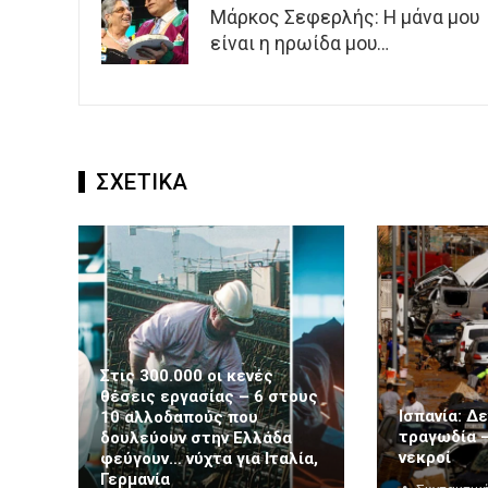
Μάρκος Σεφερλής: Η μάνα μου
είναι η ηρωίδα μου…
ΣΧΕΤΙΚΑ
Στις 300.000 οι κενές
θέσεις εργασίας – 6 στους
Ισπανία: Δε
10 αλλοδαπούς που
τραγωδία –
δουλεύουν στην Ελλάδα
νεκροί
φεύγουν… νύχτα για Ιταλία,
Γερμανία