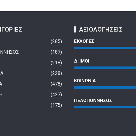
ΓΟΡΙΕΣ
ΑΞΙΟΛΟΓΗΣΕΙΣ
285
ΕΚΛΟΓΕΣ
ΝΝΗΣΟΣ
187
ΔΗΜΟΙ
218
ΚΑ
228
ΚΟΙΝΩΝΙΑ
Α
478
Η
427
ΠΕΛΟΠΟΝΝΗΣΟΣ
ο τέλος της παγκοσμιοποίησης;
Στις 300.000 οι κενές θ
175
εργασίας – 6 στους 10 
1 έτος ago
που δουλεύουν στην Ελ
φεύγουν… νύχτα για Ιταλ
1 έτος ago