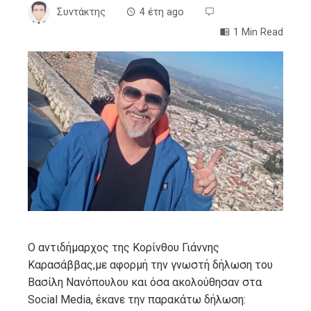
Συντάκτης
4 έτη ago
1 Min Read
ebook
ter
edIn
erest
mbleupon
Ο αντιδήμαρχος της Κορίνθου Γιάννης
Καρασάββας,με αφορμή την γνωστή δήλωση του
l
Βασίλη Νανόπουλου και όσα ακολούθησαν στα
Social Media, έκανε την παρακάτω δήλωση: