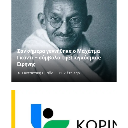
Σαν σήμερα γεννήθηκε ο Μαχάτμα
Γκάντι – σύμβολο της Παγκόσμιας
Ειρήνης
Συντακτική Ομάδα
2 έτη ago