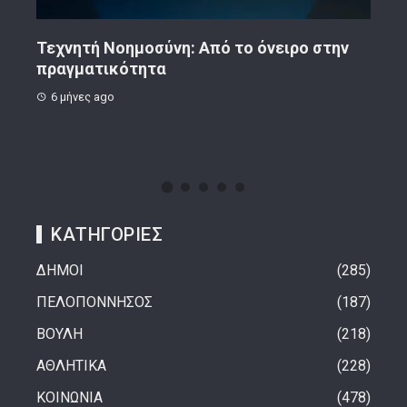
ην
Κορινθιακό Επιχειρείν – Ανακοίνωση
Το 
8 μήνες ago
1 
ΚΑΤΗΓΟΡΙΕΣ
ΔΗΜΟΙ
285
ΠΕΛΟΠΟΝΝΗΣΟΣ
187
ΒΟΥΛΗ
218
ΑΘΛΗΤΙΚΑ
228
ΚΟΙΝΩΝΙΑ
478