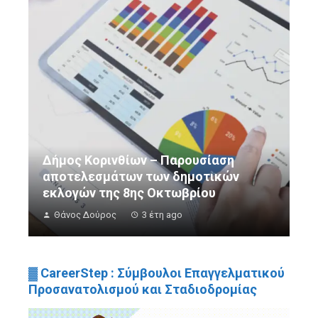
Δήμος Κορινθίων – Παρουσίαση
αποτελεσμάτων των δημοτικών
εκλογών της 8ης Οκτωβρίου
Θάνος Δούρος
3 έτη ago
▓ CareerStep : Σύμβουλοι Επαγγελματικού
Προσανατολισμού και Σταδιοδρομίας