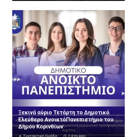
Ξεκινά αύριο Τετάρτη το Δημοτικό
Ελεύθερο ΑνοικτόΠανεπιστήμιο του
Δήμου Κορινθίων
Συντακτική Ομάδα
2 έτη ago