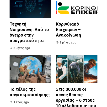
Τεχνητή
Κορινθιακό
Νοημοσύνη: Από το
Επιχειρείν –
όνειρο στην
Ανακοίνωση
πραγματικότητα
8 μήνες ago
6 μήνες ago
Το τέλος της
Στις 300.000 οι
παγκοσμιοποίησης;
κενές θέσεις
εργασίας – 6 στους
1 έτος ago
10 αλλοδαπούς που