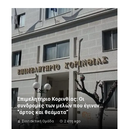
Επιμελητήριο Κορινθίας: Οι
συνδρομές των μελών που έγιναν…
“άρτος και θεάματα”
Συντακτική Ομάδα
2 έτη ago