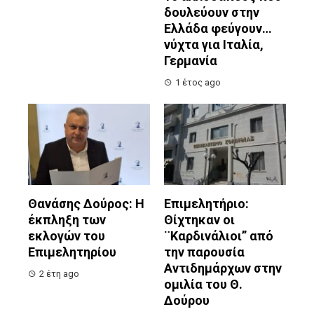
δουλεύουν στην
Ελλάδα φεύγουν…
νύχτα για Ιταλία,
Γερμανία
1 έτος ago
Θανάσης Δούρος: Η
Επιμελητήριο:
έκπληξη των
Θίχτηκαν οι
εκλογών του
¨Καρδινάλιοι” από
Επιμελητηρίου
την παρουσία
Αντιδημάρχων στην
2 έτη ago
ομιλία του Θ.
Δούρου