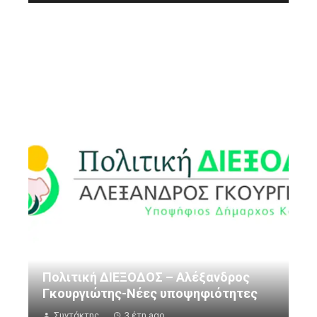
Πολιτική ΔΙΕΞΟΔΟΣ – Αλέξανδρος
Γκουργιώτης-Νέες υποψηφιότητες
Συντάκτης
3 έτη ago