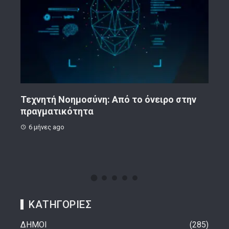
ην
Κορινθιακό Επιχειρείν – Ανακοίνωση
Το 
8 μήνες ago
1 
ΚΑΤΗΓΟΡΙΕΣ
ΔΗΜΟΙ
285