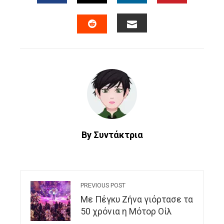
FACEBOOK
TWITTER
LINKEDIN
PINTERES
EMAIL
STUMBLEUPON
By Συντάκτρια
PREVIOUS POST
Με Πέγκυ Ζήνα γιόρτασε τα
50 χρόνια η Μότορ Οίλ