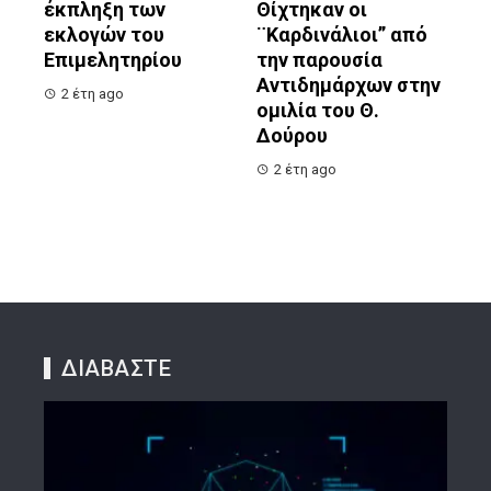
έκπληξη των
Θίχτηκαν οι
εκλογών του
¨Καρδινάλιοι” από
Επιμελητηρίου
την παρουσία
Αντιδημάρχων στην
2 έτη ago
ομιλία του Θ.
Δούρου
2 έτη ago
ΔΙΑΒΑΣΤΕ