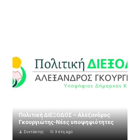
Πολιτική ΔΙΕΞΟΔΟΣ – Αλέξανδρος
Γκουργιώτης-Νέες υποψηφιότητες
Συντάκτης
3 έτη ago