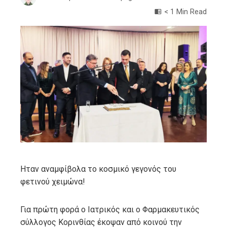
< 1 Min Read
ebook
ter
edIn
erest
mbleupon
Ηταν αναμφίβολα το κοσμικό γεγονός του
φετινού χειμώνα!
l
Για πρώτη φορά ο Ιατρικός και ο Φαρμακευτικός
σύλλογος Κορινθίας έκοψαν από κοινού την