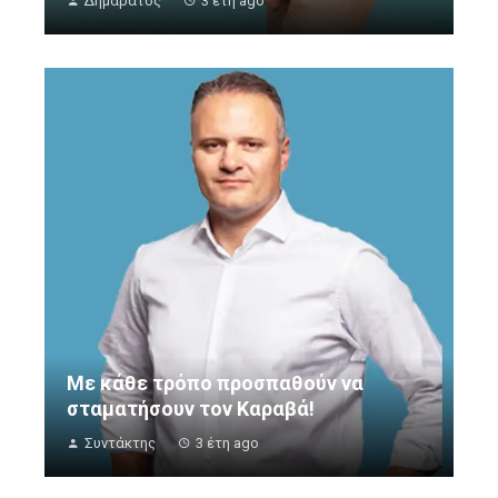
Δημάρατος
3 έτη ago
Με κάθε τρόπο προσπαθούν να
σταματήσουν τον Καραβά!
Συντάκτης
3 έτη ago