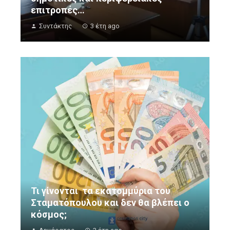
επιτροπές…
Συντάκτης
3 έτη ago
Τι γίνονται τα εκατομμύρια του
Σταματόπουλου και δεν θα βλέπει ο
κόσμος;