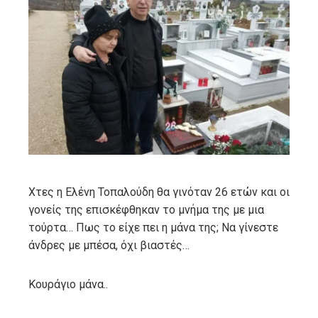
ebook
ter
edIn
erest
mbleupon
Χτες η Ελένη Τοπαλούδη θα γινόταν 26 ετών και οι
γονείς της επισκέφθηκαν το μνήμα της με μια
l
τούρτα… Πως το είχε πει η μάνα της; Να γίνεστε
άνδρες με μπέσα, όχι βιαστές…
Κουράγιο μάνα..