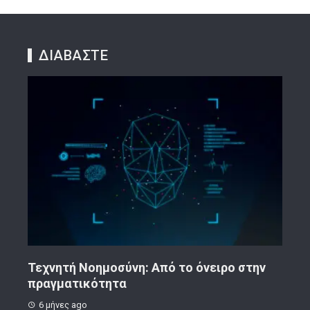
ΔΙΑΒΑΣΤΕ
ην
Κορινθιακό Επιχειρείν – Ανακοίνωση
Το 
8 μήνες ago
1 