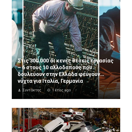
Στις 300.000 οι κενές θέσεις εργασίας
– 6 στους 10 αλλοδαπούς που
δουλεύουν στην Ελλάδα φεύγουν…
νύχτα για Ιταλία, Γερμανία
Συντάκτης
1 έτος ago