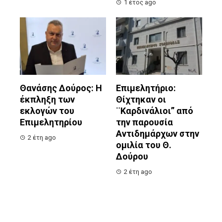
1 έτος ago
Θανάσης Δούρος: Η
Επιμελητήριο:
έκπληξη των
Θίχτηκαν οι
εκλογών του
¨Καρδινάλιοι” από
Επιμελητηρίου
την παρουσία
Αντιδημάρχων στην
2 έτη ago
ομιλία του Θ.
Δούρου
2 έτη ago