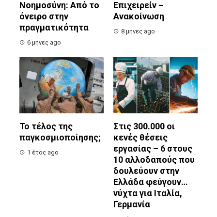
Νοημοσύνη: Από το
Επιχειρείν –
όνειρο στην
Ανακοίνωση
πραγματικότητα
8 μήνες ago
6 μήνες ago
Το τέλος της
Στις 300.000 οι
παγκοσμιοποίησης;
κενές θέσεις
εργασίας – 6 στους
1 έτος ago
10 αλλοδαπούς που
δουλεύουν στην
Ελλάδα φεύγουν…
νύχτα για Ιταλία,
Γερμανία