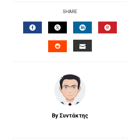
SHARE
FACEBOOK
TWITTER
LINKEDIN
PINTERES
EMAIL
STUMBLEUPON
By Συντάκτης