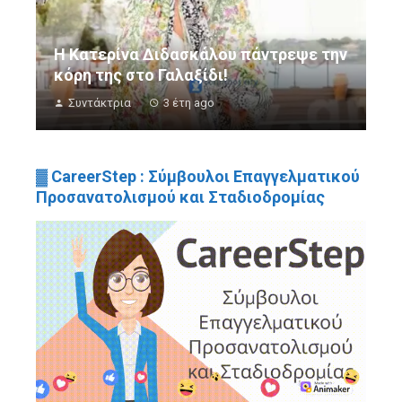
Η Κατερίνα Διδασκάλου πάντρεψε την
κόρη της στο Γαλαξίδι!
Συντάκτρια
3 έτη ago
▓ CareerStep : Σύμβουλοι Επαγγελματικού
Προσανατολισμού και Σταδιοδρομίας