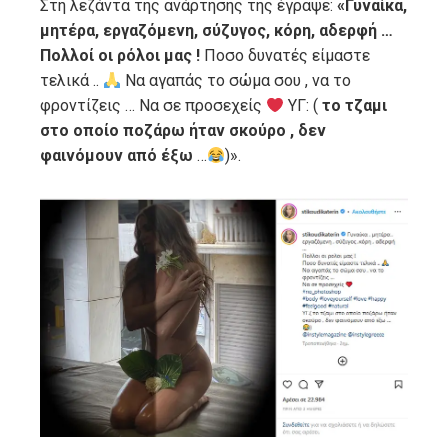
Στη λεζάντα της ανάρτησής της έγραψε:
«Γυναίκα,
μητέρα, εργαζόμενη, σύζυγος, κόρη, αδερφή …
Πολλοί οι ρόλοι μας !
Ποσο δυνατές είμαστε
τελικά ..
Να αγαπάς το σώμα σου , να το
φροντίζεις … Να σε προσεχείς
ΥΓ: (
το τζαμι
στο οποίο ποζάρω ήταν σκούρο , δεν
φαινόμουν από έξω
…
)».