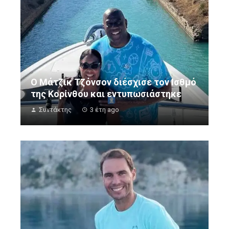
Ο Μάτζικ Τζόνσον διέσχισε τον Ισθμό
της Κορίνθου και εντυπωσιάστηκε
Συντάκτης
3 έτη ago