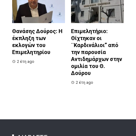
Θανάσης Δούρος: Η
Επιμελητήριο:
έκπληξη των
Θίχτηκαν οι
εκλογών του
¨Καρδινάλιοι” από
Επιμελητηρίου
την παρουσία
Αντιδημάρχων στην
2 έτη ago
ομιλία του Θ.
Δούρου
2 έτη ago