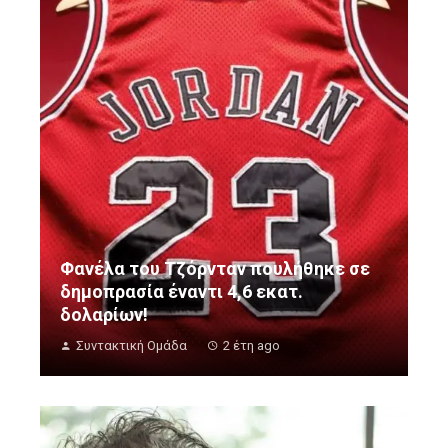
Φανέλα του Τζόρνταν πουλήθηκε σε
δημοπρασία έναντι 4,6 εκατ.
δολαρίων!
Συντακτική Ομάδα
2 έτη ago