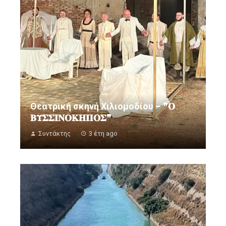
Θεατρική σκηνή Χιλιομοδίου – ❞𝚶
𝚩𝚼𝚺𝚺𝚰𝚴𝚶𝚱𝚮𝚷𝚶𝚺❞
Συντάκτης
3 έτη ago