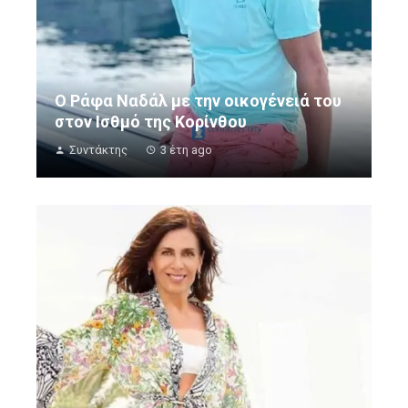
O Ράφα Ναδάλ με την οικογένειά του
στον Ισθμό της Κορίνθου
Συντάκτης
3 έτη ago