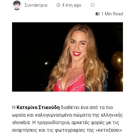
Συντάκτρια
4 έτη ago
1 Min Read
ebook
ter
edIn
erest
mbleupon
Η
Κατερίνα Στικούδη
διαθέτει ένα από τα πιο
ωραία και καλογυμνασμένα σώματα της ελληνικής
l
showbiz. Η τραγουδίστρια, αρκετές φορές με τις
αναρτήσεις και τις φωτογραφίες της «εκτοξεύει»