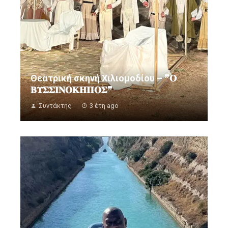
Θεατρική σκηνή Χιλιομοδίου – ❞𝚶
𝚩𝚼𝚺𝚺𝚰𝚴𝚶𝚱𝚮𝚷𝚶𝚺❞
Συντάκτης
3 έτη ago