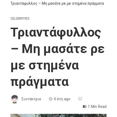
Τριαντάφυλλος – Μη μασάτε ρε με στημένα πράγματα
CELEBRITIES
Τριαντάφυλλος
– Μη μασάτε ρε
με στημένα
πράγματα
Συντάκτρια
4 έτη ago
1 Min Read