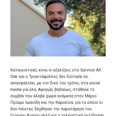
ebook
ter
edIn
erest
mbleupon
Καταιγιστικές είναι οι εξελίξεις στο Survivor All
Star και ο Τριαντάφυλλος δεν δίστασε να…
l
απασφαλίσει, με τον δικό του τρόπο, στα social
media για όλα. Αφορμή, βεβαίως, στάθηκε το
συμβάν που έλαβε χώρα ανάμεσα στον Μάριο
Πρίαμο Ιωανίδη και την Καρολίνα, για το οποίο οι
δύο παίκτες δέχθηκαν την παρατήρηση του
Γιώργου Λιανού αλλά και η τηλεοπτική αντίδραση