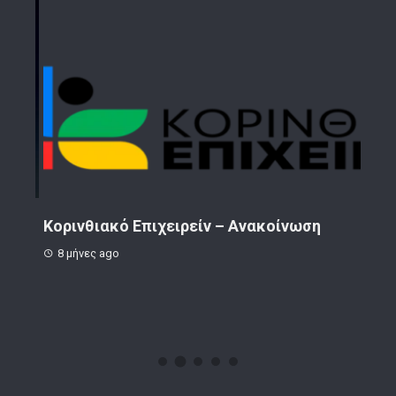
ην
Κορινθιακό Επιχειρείν – Ανακοίνωση
Το 
8 μήνες ago
1 