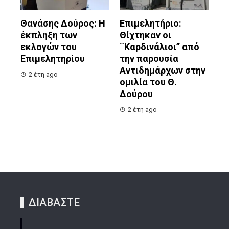
Θανάσης Δούρος: Η
Επιμελητήριο:
έκπληξη των
Θίχτηκαν οι
εκλογών του
¨Καρδινάλιοι” από
Επιμελητηρίου
την παρουσία
Αντιδημάρχων στην
2 έτη ago
ομιλία του Θ.
Δούρου
2 έτη ago
ΔΙΑΒΑΣΤΕ