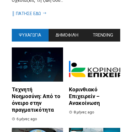
σχεδιάζεις τη ζωή σου...
║ ΠΑΤΗΣΕ ΕΔΩ
ΨΥΧΑΓΩΓΙΑ
ΔΗΜΟΦΙΛΗ
TRENDING
Τεχνητή
Κορινθιακό
Νοημοσύνη: Από το
Επιχειρείν –
όνειρο στην
Ανακοίνωση
πραγματικότητα
8 μήνες ago
6 μήνες ago