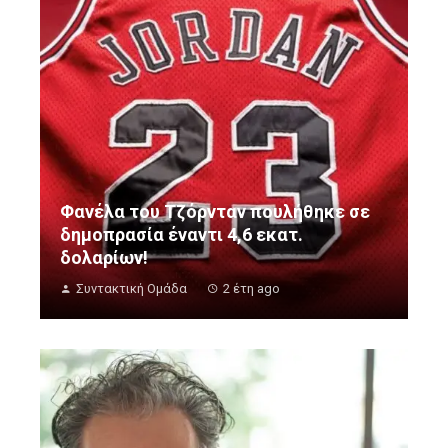
Φανέλα του Τζόρνταν πουλήθηκε σε
δημοπρασία έναντι 4,6 εκατ.
δολαρίων!
Συντακτική Ομάδα
2 έτη ago