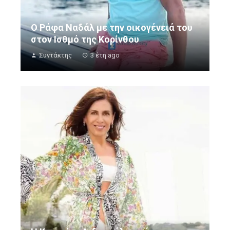
O Ράφα Ναδάλ με την οικογένειά του
στον Ισθμό της Κορίνθου
Συντάκτης
3 έτη ago