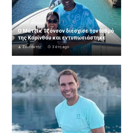
Ο Μάτζικ Τζόνσον διέσχισε τον Ισθμό
της Κορίνθου και εντυπωσιάστηκε
Συντάκτης
3 έτη ago