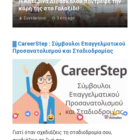
Η Κατερίνα Διδασκάλου πάντρεψε την
κόρη της στο Γαλαξίδι!
Συντάκτρια
3 έτη ago
▓ CareerStep : Σύμβουλοι Επαγγελματικού
Προσανατολισμού και Σταδιοδρομίας
Γιατί όταν σχεδιάζεις τη σταδιοδρομία σου,