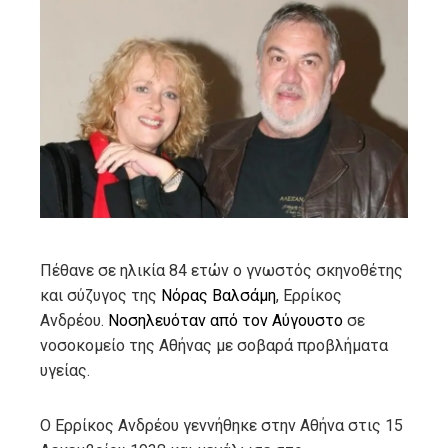
ebook
ter
edIn
erest
mbleupon
Πέθανε σε ηλικία 84 ετών ο γνωστός σκηνοθέτης
και σύζυγος της
Νόρας Βαλσάμη
, Ερρίκος
l
Ανδρέου.
Νοσηλευόταν από τον Αύγουστο
σε
νοσοκομείο της Αθήνας με σοβαρά προβλήματα
υγείας.
Ο Ερρίκος Ανδρέου γεννήθηκε στην Αθήνα στις 15