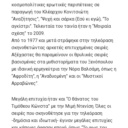
κοσμοπολίτικες ερωτικές περιπέτειες σε
παραγωγή του Κλέαρχου Κονιτσιώτη
“Αναζήτησις”, “Ψυχή και σάρκα (Εσύ κι εγώ), “Το
αγκίστρι”. Τελευταία του ταινία ήταν η “Μοιραία
σχέση” το 2009.
Από το 1977 και μετά στράφηκε στην τηλεόραση
σκηνοθετώντας αρκετές επιτυχημένες σειρές.
Αξέχαστες θα παραμείνουν οι θρυλικές σειρές
βασισμένες στα μυθιστορήματα του Ξενόπουλου
με ιδανική ερμηνεύτρια την Νόρα Βαλσάμη, όπως η
“Αφροδίτη”, η “Αναδυομένη” και οι “Μυστικοί
Αρραβώνες”.
Μεγάλη επιτυχία ήταν και “Ο θάνατος του
Τιμόθεου Κώνστα” με την Μιμή Ντενίση. Όλες οι
σειρές που σκηνοθέτησε για την τηλεόραση
-δημόσια και ιδιωτική- έγιναν μεγάλες επιτυχίες
και κάποιες άφησαν εποχή, όπως “Το φως του