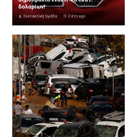
δολαρίων!
Συντακτική Ομάδα
2 έτη ago