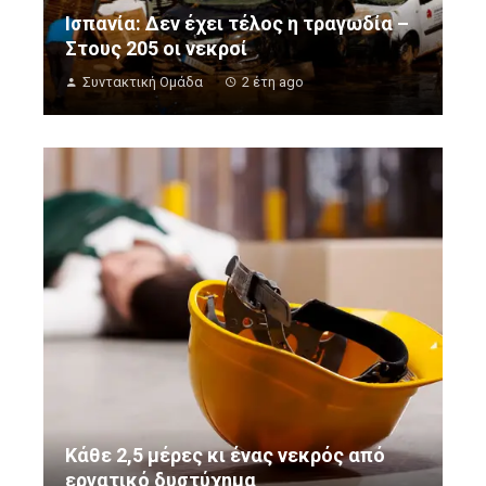
Ισπανία: Δεν έχει τέλος η τραγωδία –
Στους 205 οι νεκροί
Συντακτική Ομάδα
2 έτη ago
Κάθε 2,5 μέρες κι ένας νεκρός από
εργατικό δυστύχημα