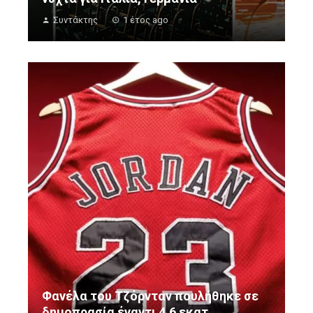
Συντάκτης
1 έτος ago
Φανέλα του Τζόρνταν πουλήθηκε σε
δημοπρασία έναντι 4,6 εκατ.