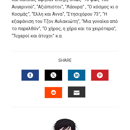
Αυγερινού”, “Αξιόπιστοι”, “Λάουρα” , “Ο κόσμος κι ο
Κοσμάς”, “Έλλη και Άννα”, “Στησιχόρου 73”, “Η
εξαφάνιση του Τζον Αυλακιώτη”, “Μια γυναίκα από
το παρελθόν”, “Ο χήρος, η χήρα και τα χειρότερα”,
“Τυχεροί και άτυχοι” κ.α.
SHARE
FACEBOOK
TWITTER
LINKEDIN
PINTERES
EMAIL
STUMBLEUPON