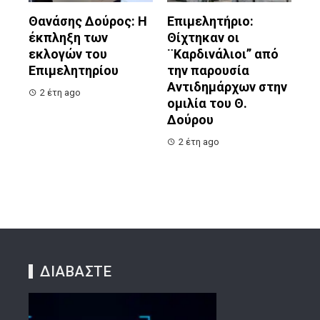
Θανάσης Δούρος: Η
Επιμελητήριο:
έκπληξη των
Θίχτηκαν οι
εκλογών του
¨Καρδινάλιοι” από
Επιμελητηρίου
την παρουσία
Αντιδημάρχων στην
2 έτη ago
ομιλία του Θ.
Δούρου
2 έτη ago
ΔΙΑΒΑΣΤΕ