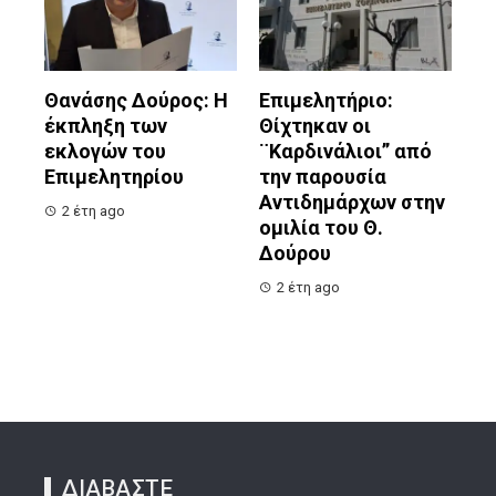
Θανάσης Δούρος: Η
Επιμελητήριο:
έκπληξη των
Θίχτηκαν οι
εκλογών του
¨Καρδινάλιοι” από
Επιμελητηρίου
την παρουσία
Αντιδημάρχων στην
2 έτη ago
ομιλία του Θ.
Δούρου
2 έτη ago
ΔΙΑΒΑΣΤΕ