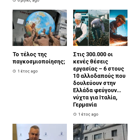
6 μήνες ago
Το τέλος της
Στις 300.000 οι
παγκοσμιοποίησης;
κενές θέσεις
εργασίας – 6 στους
1 έτος ago
10 αλλοδαπούς που
δουλεύουν στην
Ελλάδα φεύγουν…
νύχτα για Ιταλία,
Γερμανία
1 έτος ago