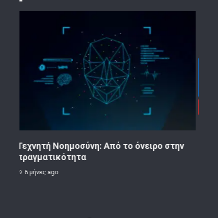
ην
Κορινθιακό Επιχειρείν – Ανακοίνωση
Το 
9 μήνες ago
1 