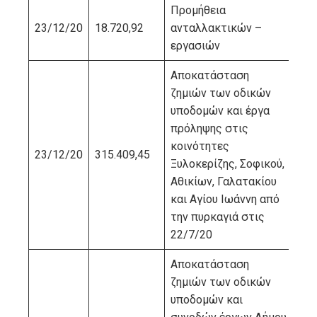
Προμήθεια
23/12/20
18.720,92
ανταλλακτικών –
ΚΑ
εργασιών
Αποκατάσταση
ζημιών των οδικών
υποδομών και έργα
πρόληψης στις
κοινότητες
23/12/20
315.409,45
ΜΗ
Ξυλοκερίζης, Σοφικού,
Αθικίων, Γαλατακίου
και Αγίου Ιωάννη από
την πυρκαγιά στις
22/7/20
Αποκατάσταση
ζημιών των οδικών
υποδομών και