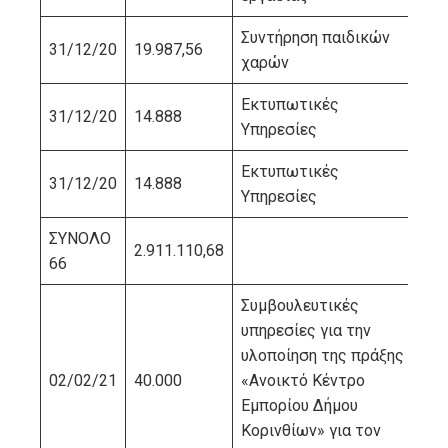
Συντήρηση παιδικών
31/12/20
19.987,56
ΗΛ
χαρών
Εκτυπωτικές
31/12/20
14.888
ΚΡ
Υπηρεσίες
Εκτυπωτικές
31/12/20
14.888
ΚΡ
Υπηρεσίες
ΣΥΝΟΛΟ
2.911.110,68
66
Συμβουλευτικές
υπηρεσίες για την
υλοποίηση της πράξης
02/02/21
40.000
«Ανοικτό Κέντρο
LE
Εμπορίου Δήμου
Κορινθίων» για τον