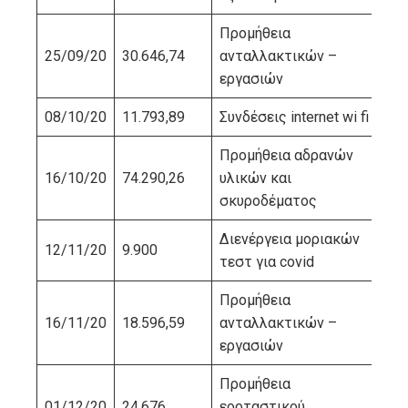
Προμήθεια
25/09/20
30.646,74
ανταλλακτικών –
ΚΑ
εργασιών
08/10/20
11.793,89
Συνδέσεις internet wi fi
WI
Προμήθεια αδρανών
16/10/20
74.290,26
υλικών και
ΛΑ
σκυροδέματος
Διενέργεια μοριακών
12/11/20
9.900
ME
τεστ για covid
Προμήθεια
16/11/20
18.596,59
ανταλλακτικών –
ΚΑ
εργασιών
Προμήθεια
01/12/20
24.676
εορταστικού
ΤΣ