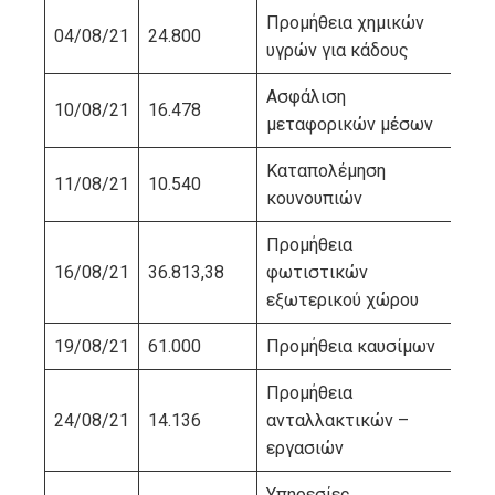
Προμήθεια χημικών
04/08/21
24.800
ΕΑΣ
υγρών για κάδους
Ασφάλιση
10/08/21
16.478
ΙΝ
μεταφορικών μέσων
Καταπολέμηση
11/08/21
10.540
ΔΡ
κουνουπιών
Προμήθεια
16/08/21
36.813,38
φωτιστικών
LUU
εξωτερικού χώρου
19/08/21
61.000
Προμήθεια καυσίμων
ΚΛ
Προμήθεια
24/08/21
14.136
ανταλλακτικών –
ΤΟ
εργασιών
Υπηρεσίες