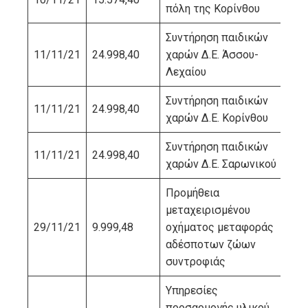
πόλη της Κορίνθου
Συντήρηση παιδικών
11/11/21
24.998,40
χαρών Δ.Ε. Άσσου-
ΗΛ
Λεχαίου
Συντήρηση παιδικών
11/11/21
24.998,40
ΗΛ
χαρών Δ.Ε. Κορίνθου
Συντήρηση παιδικών
11/11/21
24.998,40
ΗΛ
χαρών Δ.Ε. Σαρωνικού
Προμήθεια
μεταχειρισμένου
29/11/21
9.999,48
οχήματος μεταφοράς
ΛΕ
αδέσποτων ζώων
συντροφιάς
Υπηρεσίες
προσαρμογής υλικού