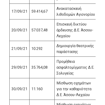
Ανακατασκευή
17/09/21
59.414,67
ΣΠ
λιθοδομών Αγιονορίου
Επισκευή δικτύου
20/09/21
57.037,48
άρδευσης Δ.Ε. Άσσου-
ΠΙ
Λεχαίου
Δημιουργία θεατρικής
AL
21/09/21
10.292
παράστασης
PR
Προμήθεια
29/09/21
35.764,08
ασφαλτομίγματος Δ.Ε.
ΑΨ
Σολυγείας
Μίσθωση οχημάτων
30/09/21
11.160
για την καθαριότητα
ΠΙ
Δ.Ε. Άσσου-Λεχαίου
Μίσθωση οχημάτων