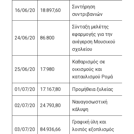
Συντήρηση
16/06/20
18.897,60
ΛΕ
συντριβανιών
Σύνταξη μελέτης
εφαρμογής για την
24/06/20
86.800
ΒΙ
ανέγερση Μουσικού
σχολείου
Καθαρισμός σε
ΠΑ
25/06/20
17.980
οικισμούς και
ΚΩ
καταυλισμού Ρομά
01/07/20
17.167,80
Προμήθεια ξυλείας
ΣΤ
Ναυαγοσωστική
02/07/20
24.793,80
ΜΠ
κάλυψη
Γραφική ύλη και
03/07/20
84.936,66
λοιπός εξοπλισμός
ΟΙ