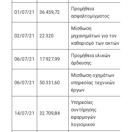
Προμήθεια
01/07/21
36.459,72
ΑΨ
ασφαλτομίγματος
Μίσθωση
02/07/21
22.320
μηχανημάτων για τον
GR
καθαρισμό των ακτών
Προμήθεια υλικών
06/07/21
17.927,99
ΒΕ
άρδευσης
Μίσθωση οχημάτων
06/07/21
50.331,60
υπηρεσίας τεχνικών
ΠΙ
έργων
Υπηρεσίες
ΥΠ
συντήρησης
14/07/21
32.709,84
ΑΝ
εφαρμογών
ΤΕ
λογισμικού