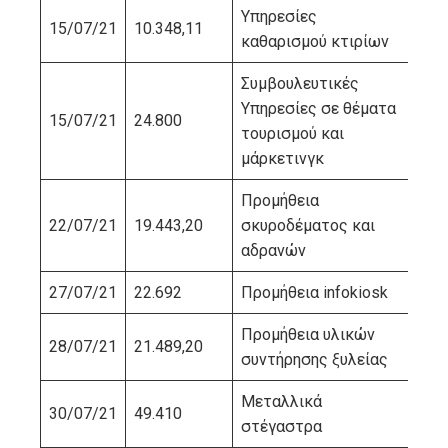
Υπηρεσίες
15/07/21
10.348,11
ΒΕ
καθαρισμού κτιρίων
Συμβουλευτικές
Υπηρεσίες σε θέματα
15/07/21
24.800
ΔΡ
τουρισμού και
μάρκετινγκ
Προμήθεια
22/07/21
19.443,20
σκυροδέματος και
ΛΑ
αδρανών
27/07/21
22.692
Προμήθεια infokiosk
ΚΑ
Προμήθεια υλικών
28/07/21
21.489,20
ΣΤ
συντήρησης ξυλείας
Μεταλλικά
30/07/21
49.410
UR
στέγαστρα