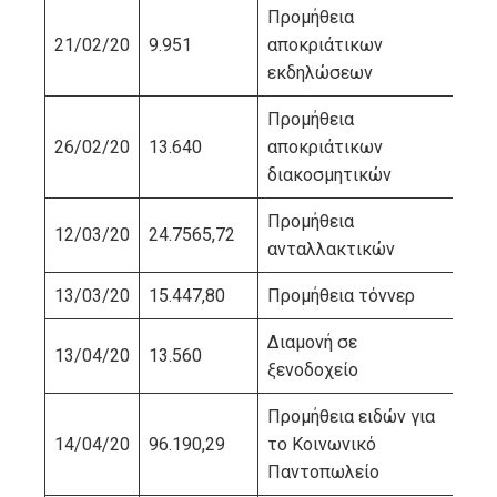
Προμήθεια
21/02/20
9.951
αποκριάτικων
VA
εκδηλώσεων
Προμήθεια
26/02/20
13.640
αποκριάτικων
ΣΤ
διακοσμητικών
Προμήθεια
12/03/20
24.7565,72
ΠΙ
ανταλλακτικών
13/03/20
15.447,80
Προμήθεια τόννερ
ΒΛ
Διαμονή σε
13/04/20
13.560
ΔΙ
ξενοδοχείο
Προμήθεια ειδών για
14/04/20
96.190,29
το Κοινωνικό
ΚΡ
Παντοπωλείο