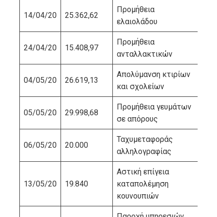
Προμήθεια
14/04/20
25.362,62
ΕΑ
ελαιολάδου
Προμήθεια
ΠΙ
24/04/20
15.408,97
ανταλλακτικών
ΠΑ
Απολύμανση κτιρίων
ΚΑ
04/05/20
26.619,13
και σχολείων
ΣΠ
Προμήθεια γευμάτων
ΠΕ
05/05/20
29.998,68
σε απόρους
ΠΑ
Ταχυμεταφοράς
06/05/20
20.000
ΕΛ
αλληλογραφίας
Αστική επίγεια
ΚΑ
13/05/20
19.840
καταπολέμηση
ΣΠ
κουνουπιών
Παροχή υπηρεσιών