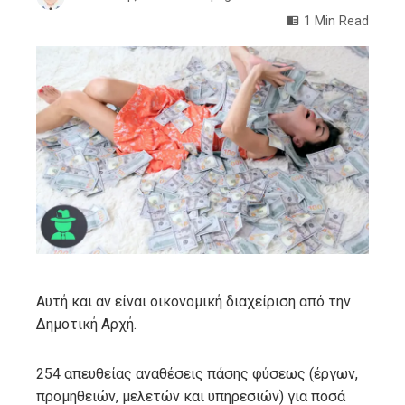
1 Min Read
ebook
ter
edIn
erest
mbleupon
Αυτή και αν είναι οικονομική διαχείριση από την
Δημοτική Αρχή.
l
254 απευθείας αναθέσεις πάσης φύσεως (έργων,
προμηθειών, μελετών και υπηρεσιών) για ποσά