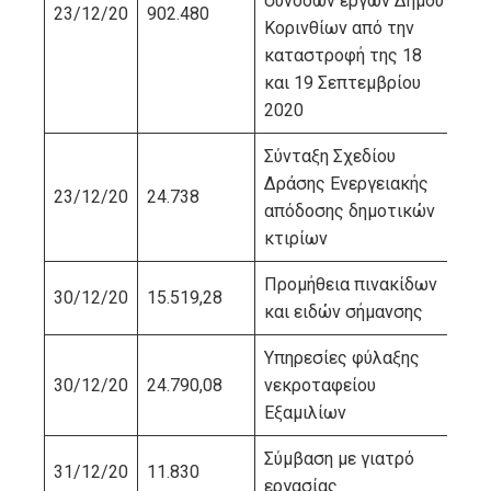
συνοδών έργων Δήμου
23/12/20
902.480
ΠΙ
Κορινθίων από την
καταστροφή της 18
και 19 Σεπτεμβρίου
2020
Σύνταξη Σχεδίου
Δράσης Ενεργειακής
23/12/20
24.738
ΔΙΑ
απόδοσης δημοτικών
κτιρίων
Προμήθεια πινακίδων
30/12/20
15.519,28
ΤΕ
και ειδών σήμανσης
Υπηρεσίες φύλαξης
30/12/20
24.790,08
νεκροταφείου
ΧΑ
Εξαμιλίων
Σύμβαση με γιατρό
31/12/20
11.830
ΡΗ
εργασίας