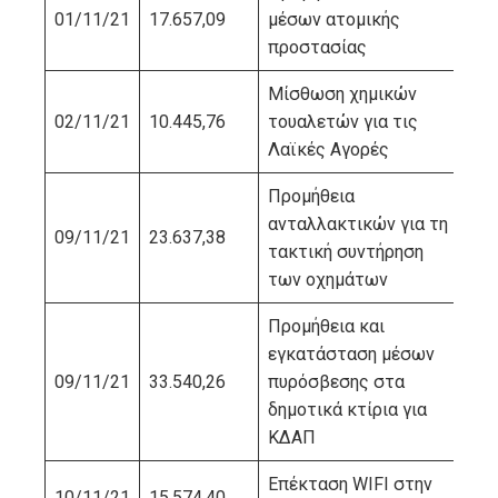
01/11/21
17.657,09
μέσων ατομικής
ΜΠ
προστασίας
Μίσθωση χημικών
02/11/21
10.445,76
τουαλετών για τις
ΚΟ
Λαϊκές Αγορές
Προμήθεια
ανταλλακτικών για τη
09/11/21
23.637,38
ΔΙΕ
τακτική συντήρηση
των οχημάτων
Προμήθεια και
εγκατάσταση μέσων
09/11/21
33.540,26
πυρόσβεσης στα
ΠΑ
δημοτικά κτίρια για
ΚΔΑΠ
Επέκταση WIFI στην
10/11/21
15.574,40
ΤΕ