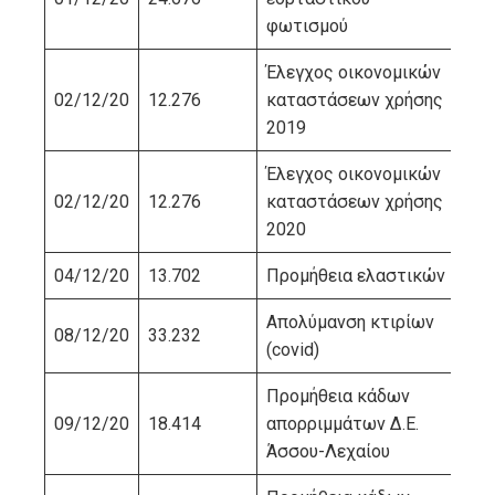
φωτισμού
Έλεγχος οικονομικών
ΣΥ
02/12/20
12.276
καταστάσεων χρήσης
ΟΡ
2019
Έλεγχος οικονομικών
ΣΥ
02/12/20
12.276
καταστάσεων χρήσης
ΟΡ
2020
04/12/20
13.702
Προμήθεια ελαστικών
ΜΠ
Απολύμανση κτιρίων
08/12/20
33.232
ΚΑ
(covid)
Προμήθεια κάδων
ΕΛ
09/12/20
18.414
απορριμμάτων Δ.Ε.
ΠΕ
Άσσου-Λεχαίου
ΣΥ