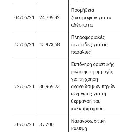
Προμήθεια
04/06/21
24.799,92
ζωοτροφών για τα
ΠΑ
αδέσποτα
Πληροφοριακές
15/06/21
15.973,68
πινακίδες για τις
ΔΑ
παραλίες
Εκπόνηση οριστικής
μελέτης εφαρμογής
για τη χρήση
ΑΝ
22/06/21
30.969,73
ανανεώσιμων πηγών
ΦΡ
ενέργειας για τη
θέρμανση του
κολυμβητηρίου.
Ναυαγοσωστική
30/06/21
37.200
ΜΠ
κάλυψη