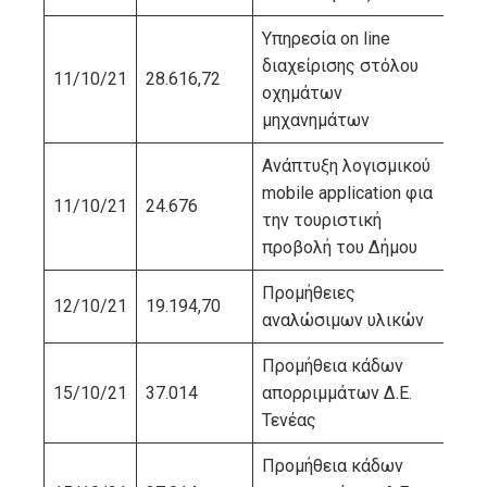
Υπηρεσία on line
διαχείρισης στόλου
11/10/21
28.616,72
WI
οχημάτων
μηχανημάτων
Ανάπτυξη λογισμικού
mobile application φια
11/10/21
24.676
ΝΙ
την τουριστική
προβολή του Δήμου
Προμήθειες
12/10/21
19.194,70
ΤΣ
αναλώσιμων υλικών
Προμήθεια κάδων
ΕΛ
15/10/21
37.014
απορριμμάτων Δ.Ε.
ΠΕ
Τενέας
ΣΥ
Προμήθεια κάδων
ΕΛ