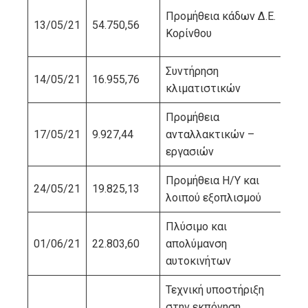
ΕΛ
Προμήθεια κάδων Δ.Ε.
13/05/21
54.750,56
ΠΕ
Κορίνθου
ΣΥ
Συντήρηση
14/05/21
16.955,76
ΓΑ
κλιματιστικών
Προμήθεια
17/05/21
9.927,44
ανταλλακτικών –
ΤΟ
εργασιών
Προμήθεια Η/Υ και
24/05/21
19.825,13
ΜΠ
λοιπού εξοπλισμού
Πλύσιμο και
01/06/21
22.803,60
απολύμανση
ΚΩ
αυτοκινήτων
Τεχνική υποστήριξη
στην εκπόνηση