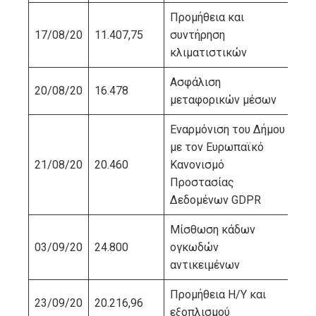
Προμήθεια και
17/08/20
11.407,75
συντήρηση
ER
κλιματιστικών
Ασφάλιση
20/08/20
16.478
ΙΝ
μεταφορικών μέσων
Εναρμόνιση του Δήμου
με τον Ευρωπαϊκό
21/08/20
20.460
Κανονισμό
TA
Προστασίας
Δεδομένων GDPR
Μίσθωση κάδων
03/09/20
24.800
ογκωδών
ΚΟ
αντικειμένων
Προμήθεια Η/Υ και
23/09/20
20.216,96
ΒΛ
εξοπλισμού