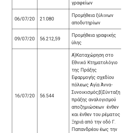
γραφείων
Προμήθεια ξύλινων
06/07/20
21.080
CO
αποδυτηρίων
Προμήθεια γραφικής
09/07/20
56.212,59
ΒΛ
ύλης
Α)Καταχώρηση στο
Εθνικό Κτηματολόγιο
της Πράξης
Εφαρμογής σχεδίου
πόλεως Αγία Άννα-
Συνοικισμόςβ)Σύνταξη
16/07/20
56.544
ΒΙ
πράξης αναλογισμού
αποζημιώσεων ένθεν
και ένθεν του ρέματος
Ξηριά από την οδό Γ.
Παπανδρέου έως την