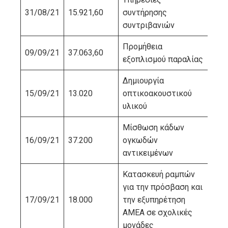
31/08/21
15.921,60
συντήρησης
ΛΕ
συντριβανιών
Προμήθεια
ΜΠ
09/09/21
37.063,60
εξοπλισμού παραλίας
ΔΗ
Δημιουργία
ΝΙ
15/09/21
13.020
οπτικοακουστικού
ΠΑ
υλικού
Μίσθωση κάδων
16/09/21
37.200
ογκωδών
ΚΟ
αντικειμένων
Κατασκευή ραμπών
για την πρόσβαση και
17/09/21
18.000
την εξυπηρέτηση
ΜΗ
ΑΜΕΑ σε σχολικές
μονάδες