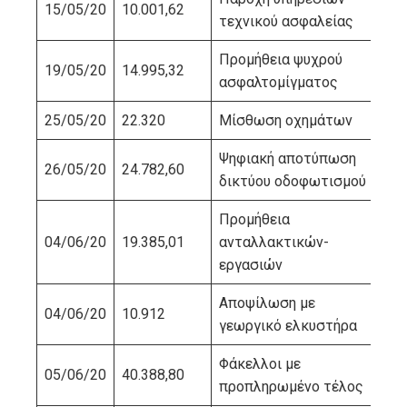
15/05/20
10.001,62
ΠΑ
τεχνικού ασφαλείας
Προμήθεια ψυχρού
19/05/20
14.995,32
ΤΕ
ασφαλτομίγματος
25/05/20
22.320
Μίσθωση οχημάτων
Γ.
Ψηφιακή αποτύπωση
26/05/20
24.782,60
ΔΙΑ
δικτύου οδοφωτισμού
Προμήθεια
04/06/20
19.385,01
ανταλλακτικών-
ΚΑ
εργασιών
Αποψίλωση με
ΚΑ
04/06/20
10.912
γεωργικό ελκυστήρα
ΠΑ
Φάκελλοι με
05/06/20
40.388,80
ΕΛ
προπληρωμένο τέλος