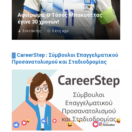
Αφιέρωμα: Ο Τάσος Μπακασέτας
έγινε 30 χρονών!
Συντάκτης
3 έτη ago
▓ CareerStep : Σύμβουλοι Επαγγελματικού
Προσανατολισμού και Σταδιοδρομίας