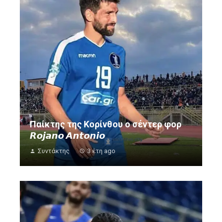
Παίκτης της Κορίνθου ο σέντερ φορ
𝙍𝙤𝙟𝙖𝙣𝙤 𝘼𝙣𝙩𝙤𝙣𝙞𝙤
Συντάκτης
3 έτη ago