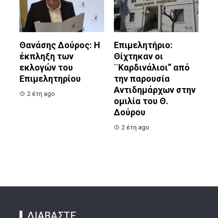
Θανάσης Δούρος: Η
Επιμελητήριο:
έκπληξη των
Θίχτηκαν οι
εκλογών του
¨Καρδινάλιοι” από
Επιμελητηρίου
την παρουσία
Αντιδημάρχων στην
2 έτη ago
ομιλία του Θ.
Δούρου
2 έτη ago
ΔΙΑΒΑΣΤΕ