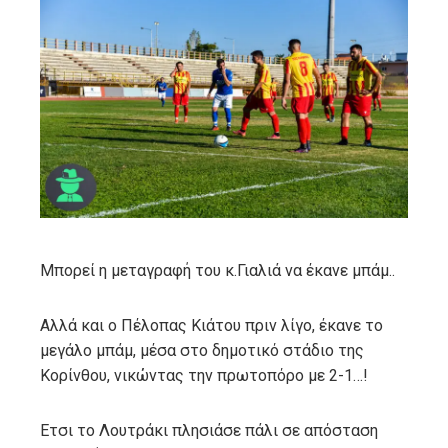
ebook
ter
edIn
erest
mbleupon
Μπορεί η μεταγραφή του κ.Γιαλιά να έκανε μπάμ..
l
Αλλά και ο Πέλοπας Κιάτου πριν λίγο, έκανε το
μεγάλο μπάμ, μέσα στο δημοτικό στάδιο της
Κορίνθου, νικώντας την πρωτοπόρο με 2-1…!
Ετσι το Λουτράκι πλησιάσε πάλι σε απόσταση