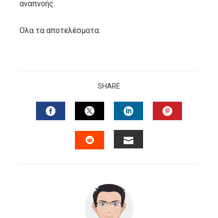
αναπνοής.
Ολα τα αποτελέσματα:
SHARE
FACEBOOK
TWITTER
LINKEDIN
PINTERES
EMAIL
STUMBLEUPON