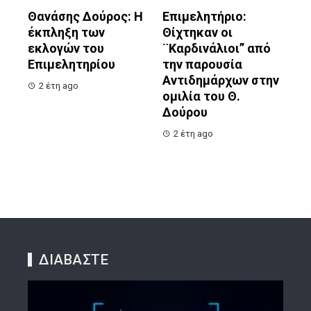
Θανάσης Δούρος: Η
Επιμελητήριο:
έκπληξη των
Θίχτηκαν οι
εκλογών του
¨Καρδινάλιοι” από
Επιμελητηρίου
την παρουσία
Αντιδημάρχων στην
2 έτη ago
ομιλία του Θ.
Δούρου
2 έτη ago
ΔΙΑΒΑΣΤΕ