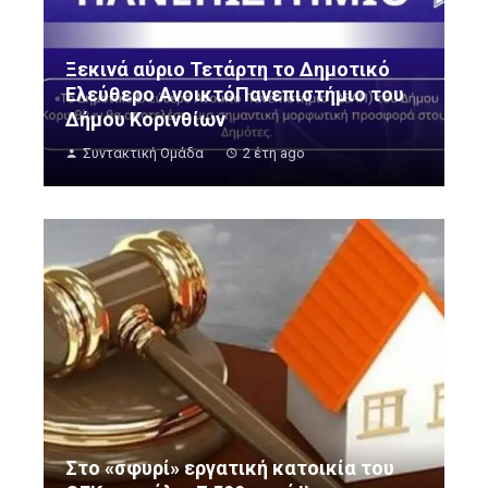
Ξεκινά αύριο Τετάρτη το Δημοτικό
Ελεύθερο ΑνοικτόΠανεπιστήμιο του
Δήμου Κορινθίων
Συντακτική Ομάδα
2 έτη ago
Στο «σφυρί» εργατική κατοικία του