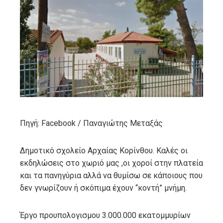
ebook
ter
edIn
erest
mbleupon
Πηγή: Facebook / Παναγιώτης Μεταξάς
l
Δημοτικό σχολείο Αρχαίας Κορίνθου. Καλές οι
εκδηλώσεις στο χωριό μας ,οι χοροί στην πλατεία
και τα πανηγύρια αλλά να θυμίσω σε κάποιους που
δεν γνωρίζουν ή σκόπιμα έχουν “κοντή” μνήμη.
Έργο προυπολογισμου 3.000.000 εκατομμυρίων