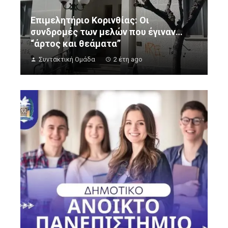
Επιμελητήριο Κορινθίας: Οι
συνδρομές των μελών που έγιναν…
“άρτος και θεάματα”
Συντακτική Ομάδα
2 έτη ago