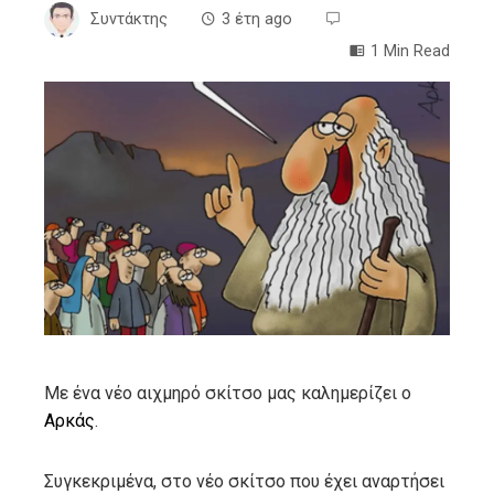
Συντάκτης
3 έτη ago
1 Min Read
ebook
ter
edIn
erest
mbleupon
Με ένα νέο αιχμηρό σκίτσο μας καλημερίζει ο
Αρκάς
.
l
Συγκεκριμένα, στο νέο σκίτσο που έχει αναρτήσει