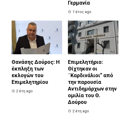
Γερμανία
1 έτος ago
Θανάσης Δούρος: Η
Επιμελητήριο:
έκπληξη των
Θίχτηκαν οι
εκλογών του
¨Καρδινάλιοι” από
Επιμελητηρίου
την παρουσία
Αντιδημάρχων στην
2 έτη ago
ομιλία του Θ.
Δούρου
2 έτη ago