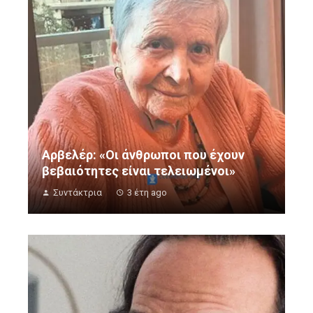
Αρβελέρ: «Οι άνθρωποι που έχουν
βεβαιότητες είναι τελειωμένοι»
Συντάκτρια
3 έτη ago