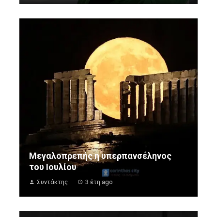
Μεγαλοπρεπής η υπερπανσέληνος
του Ιουλίου
Συντάκτης
3 έτη ago