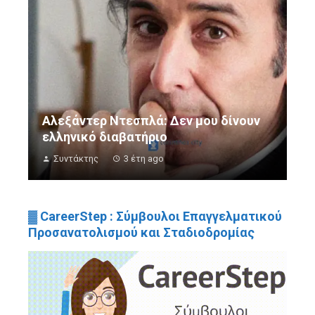
Αλεξάντερ Ντεσπλά: Δεν μου δίνουν
ελληνικό διαβατήριο
Συντάκτης
3 έτη ago
▓ CareerStep : Σύμβουλοι Επαγγελματικού
Προσανατολισμού και Σταδιοδρομίας