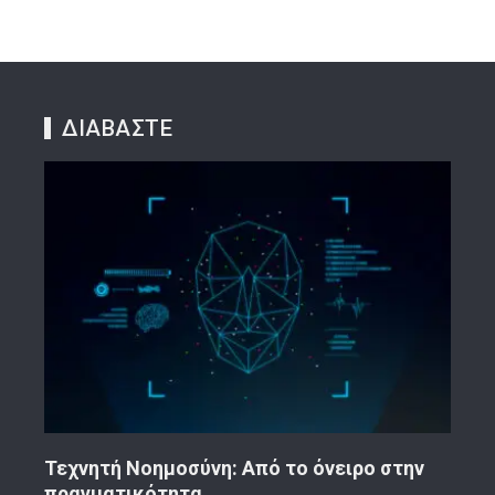
ΔΙΑΒΑΣΤΕ
ην
Κορινθιακό Επιχειρείν – Ανακοίνωση
Το 