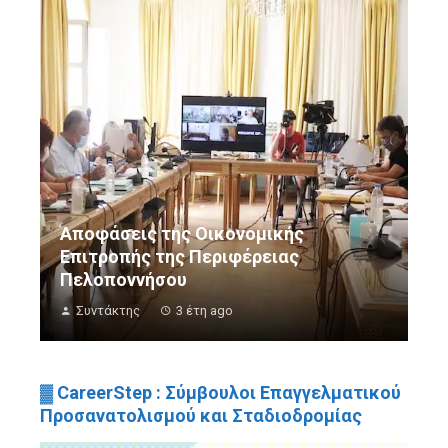
Αποφάσεις της Οικονομικής
Επιτροπής της Περιφέρειας
Πελοποννήσου
Συντάκτης
3 έτη ago
▓ CareerStep : Σύμβουλοι Επαγγελματικού
Προσανατολισμού και Σταδιοδρομίας