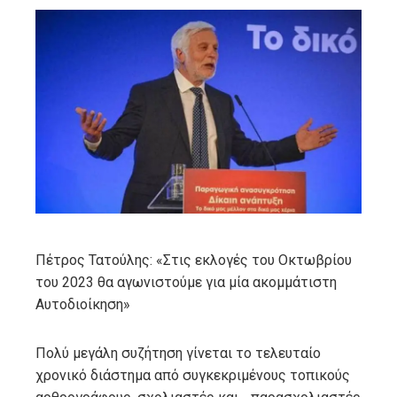
ebook
ter
edIn
erest
mbleupon
Πέτρος Τατούλης: «Στις εκλογές του Οκτωβρίου
του 2023 θα αγωνιστούμε για μία ακομμάτιστη
l
Αυτοδιοίκηση»
Πολύ μεγάλη συζήτηση γίνεται το τελευταίο
χρονικό διάστημα
από συγκεκριμένους τοπικούς