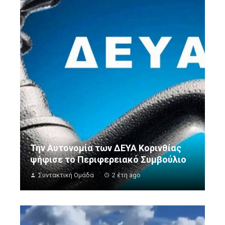
Την Αυτονομία των ΔΕΥΑ Κορινθίας
ψήφισε το Περιφερειακό Συμβούλιο
Συντακτική Ομάδα
2 έτη ago