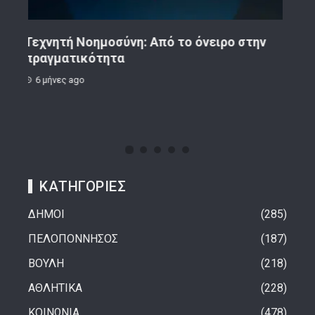
ην
Κορινθιακό Επιχειρείν – Ανακοίνωση
Το 
9 μήνες ago
1 
ΚΑΤΗΓΟΡΙΕΣ
ΔΗΜΟΙ
285
ΠΕΛΟΠΟΝΝΗΣΟΣ
187
ΒΟΥΛΗ
218
ΑΘΛΗΤΙΚΑ
228
ΚΟΙΝΩΝΙΑ
478