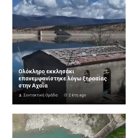
Ολόκληρο εκκλησάκι
επανεμφανίστηκε λόγω ξηρασίας
στην Αχαΐα
Συντακτική Ομάδα
2 έτη ago