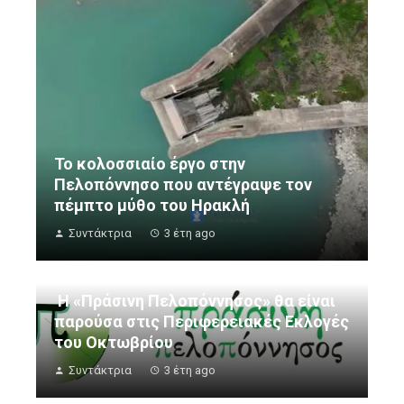
Το κολοσσιαίο έργο στην
Πελοπόννησο που αντέγραψε τον
πέμπτο μύθο του Ηρακλή
Συντάκτρια
3 έτη ago
Η «Πράσινη Πελοπόννησος» θα είναι
παρούσα στις Περιφερειακές Εκλογές
του Οκτωβρίου
Συντάκτρια
3 έτη ago