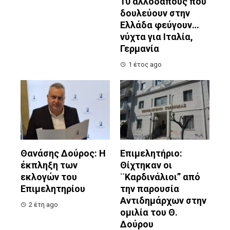
10 αλλοδαπούς που
δουλεύουν στην
Ελλάδα φεύγουν…
νύχτα για Ιταλία,
Γερμανία
1 έτος ago
Θανάσης Δούρος: Η
Επιμελητήριο:
έκπληξη των
Θίχτηκαν οι
εκλογών του
¨Καρδινάλιοι” από
Επιμελητηρίου
την παρουσία
Αντιδημάρχων στην
2 έτη ago
ομιλία του Θ.
Δούρου