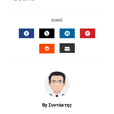
SHARE
FACEBOOK
TWITTER
LINKEDIN
PINTERES
EMAIL
STUMBLEUPON
By Συντάκτης