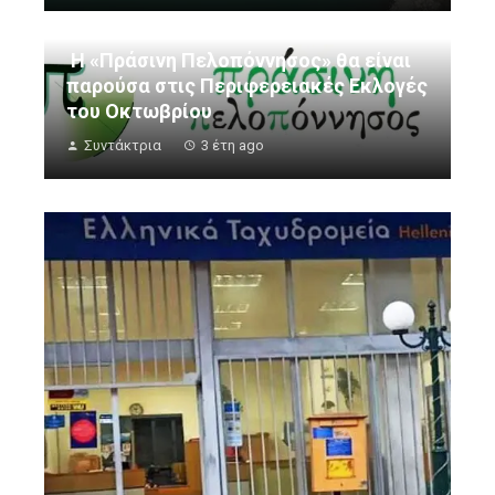
Η «Πράσινη Πελοπόννησος» θα είναι
παρούσα στις Περιφερειακές Εκλογές
του Οκτωβρίου
Συντάκτρια
3 έτη ago