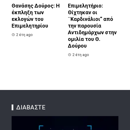
Θανάσης Δούρος: Η
Επιμελητήριο:
έκπληξη των
Θίχτηκαν οι
εκλογών του
¨Καρδινάλιοι” από
Επιμελητηρίου
την παρουσία
Αντιδημάρχων στην
2 έτη ago
ομιλία του Θ.
Δούρου
2 έτη ago
ΔΙΑΒΑΣΤΕ