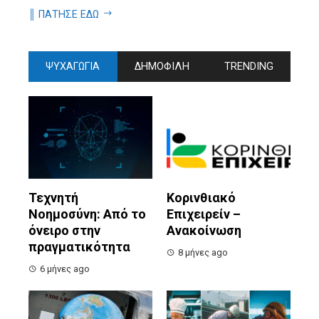
║ ΠΑΤΗΣΕ ΕΔΩ
ΨΥΧΑΓΩΓΙΑ
ΔΗΜΟΦΙΛΗ
TRENDING
Τεχνητή
Κορινθιακό
Νοημοσύνη: Από το
Επιχειρείν –
όνειρο στην
Ανακοίνωση
πραγματικότητα
8 μήνες ago
6 μήνες ago