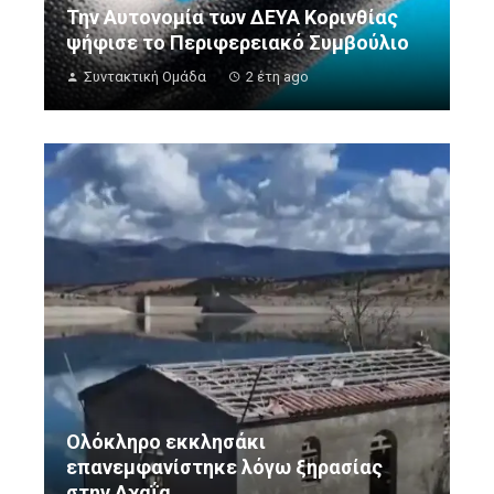
Την Αυτονομία των ΔΕΥΑ Κορινθίας
ψήφισε το Περιφερειακό Συμβούλιο
Συντακτική Ομάδα
2 έτη ago
Ολόκληρο εκκλησάκι
επανεμφανίστηκε λόγω ξηρασίας
στην Αχαΐα