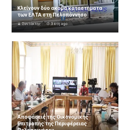
Κλείνουν δύο ακόμα καταστήματα
των ΕΛΤΑ στη Πελοπόννησο
Συντάκτης
3 έτη ago
Αποφάσεις της Οικονομικής
Επιτροπής της Περιφέρειας