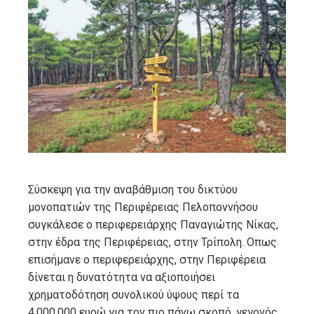
ebook
ter
edIn
erest
mbleupon
Σύσκεψη για την αναβάθμιση του δικτύου
μονοπατιών της Περιφέρειας Πελοποννήσου
l
συγκάλεσε ο περιφερειάρχης Παναγιώτης Νίκας,
στην έδρα της Περιφέρειας, στην Τρίπολη. Οπως
επισήμανε ο περιφερειάρχης, στην Περιφέρεια
δίνεται η δυνατότητα να αξιοποιήσει
χρηματοδότηση συνολικού ύψους περί τα
4.000.000 ευρώ για τον πιο πάνω σκοπό, γεγονός