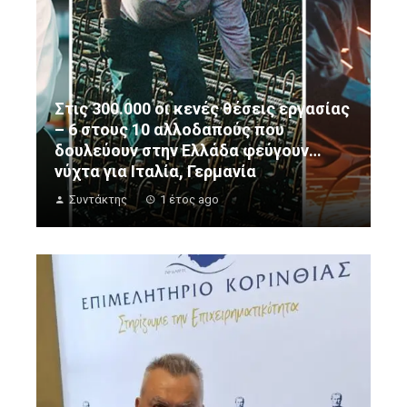
Στις 300.000 οι κενές θέσεις εργασίας
– 6 στους 10 αλλοδαπούς που
δουλεύουν στην Ελλάδα φεύγουν…
νύχτα για Ιταλία, Γερμανία
Συντάκτης
1 έτος ago