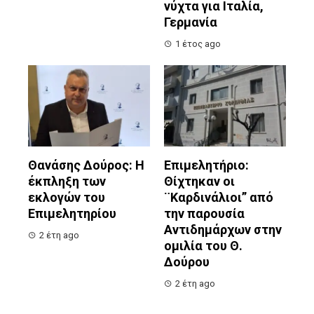
νύχτα για Ιταλία,
Γερμανία
1 έτος ago
Θανάσης Δούρος: Η
Επιμελητήριο:
έκπληξη των
Θίχτηκαν οι
εκλογών του
¨Καρδινάλιοι” από
Επιμελητηρίου
την παρουσία
Αντιδημάρχων στην
2 έτη ago
ομιλία του Θ.
Δούρου
2 έτη ago