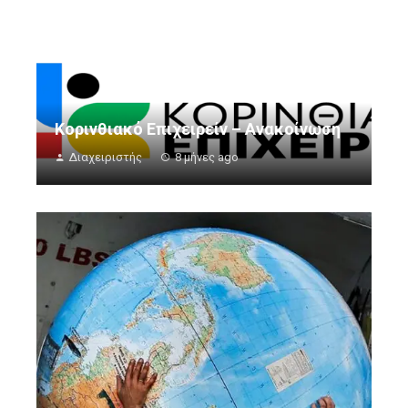
Κορινθιακό Επιχειρείν – Ανακοίνωση
Διαχειριστής
8 μήνες ago