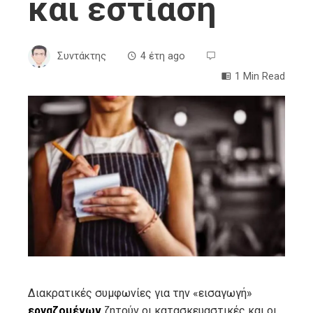
και εστίαση
Συντάκτης
4 έτη ago
1 Min Read
ebook
ter
edIn
erest
mbleupon
Διακρατικές συμφωνίες για την «εισαγωγή»
εργαζομένων
ζητούν οι κατασκευαστικές και οι