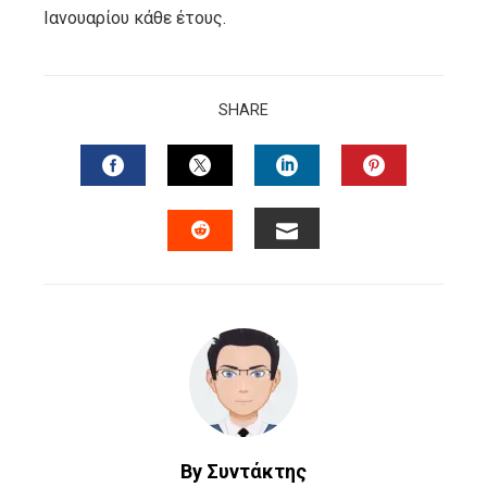
Ιανουαρίου κάθε έτους.
SHARE
FACEBOOK
TWITTER
LINKEDIN
PINTERES
EMAIL
STUMBLEUPON
By Συντάκτης