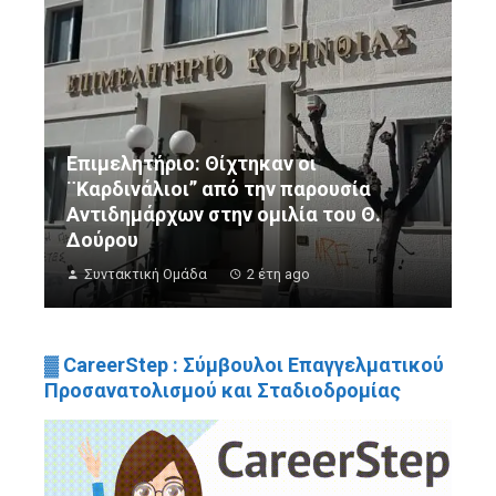
Επιμελητήριο: Θίχτηκαν οι
¨Καρδινάλιοι” από την παρουσία
Αντιδημάρχων στην ομιλία του Θ.
Δούρου
Συντακτική Ομάδα
2 έτη ago
▓ CareerStep : Σύμβουλοι Επαγγελματικού
Προσανατολισμού και Σταδιοδρομίας