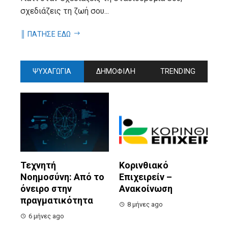
σχεδιάζεις τη ζωή σου...
║ ΠΑΤΗΣΕ ΕΔΩ
ΨΥΧΑΓΩΓΙΑ
ΔΗΜΟΦΙΛΗ
TRENDING
Τεχνητή
Κορινθιακό
Νοημοσύνη: Από το
Επιχειρείν –
όνειρο στην
Ανακοίνωση
πραγματικότητα
8 μήνες ago
6 μήνες ago