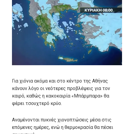
ebook
ter
edIn
erest
mbleupon
Για χιόνια ακόμα και στο κέντρο της Αθήνας
κάνουν λόγο οι νεότερες προβλέψεις για τον
l
καιρό, καθώς η κακοκαιρία «Μπάρμπαρα» θα
φέρει τσουχτερό κρύο.
Αναμένονται πυκνές χιονοπτώσεις μέσα στις
επόμενες ημέρες, ενώ η θερμοκρασία θα πέσει