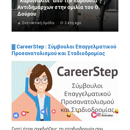
¨Καρδινάλιοι” από την παρουσία
Αντιδημάρχων στην ομιλία του Θ.
Δούρου
Συντακτική Ομάδα
2 έτη ago
▓ CareerStep : Σύμβουλοι Επαγγελματικού
Προσανατολισμού και Σταδιοδρομίας
Γιατί όταν σχεδιάζεις τη σταδιοδρομία σου,