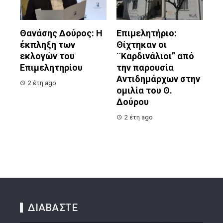
Θανάσης Δούρος: Η
Επιμελητήριο:
έκπληξη των
Θίχτηκαν οι
εκλογών του
¨Καρδινάλιοι” από
Επιμελητηρίου
την παρουσία
Αντιδημάρχων στην
2 έτη ago
ομιλία του Θ.
Δούρου
2 έτη ago
ΔΙΑΒΑΣΤΕ