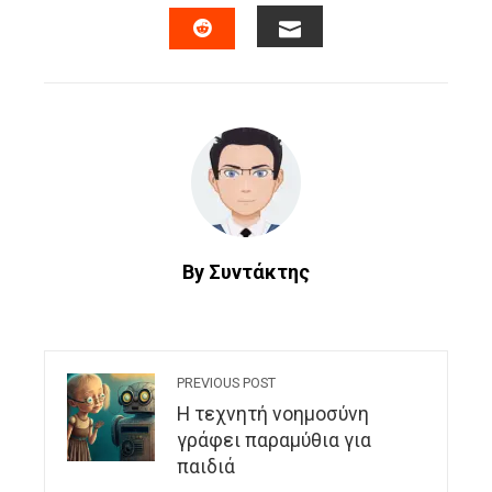
FACEBOOK
TWITTER
LINKEDIN
PINTERES
EMAIL
STUMBLEUPON
By Συντάκτης
PREVIOUS POST
Η τεχνητή νοημοσύνη
γράφει παραμύθια για
παιδιά