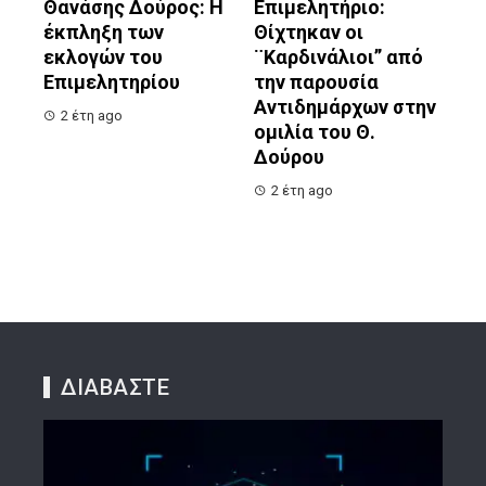
Θανάσης Δούρος: Η
Επιμελητήριο:
έκπληξη των
Θίχτηκαν οι
εκλογών του
¨Καρδινάλιοι” από
Επιμελητηρίου
την παρουσία
Αντιδημάρχων στην
2 έτη ago
ομιλία του Θ.
Δούρου
2 έτη ago
ΔΙΑΒΑΣΤΕ