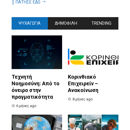
║ ΠΑΤΗΣΕ ΕΔΩ
ΨΥΧΑΓΩΓΙΑ
ΔΗΜΟΦΙΛΗ
TRENDING
Τεχνητή
Κορινθιακό
Νοημοσύνη: Από το
Επιχειρείν –
όνειρο στην
Ανακοίνωση
πραγματικότητα
8 μήνες ago
6 μήνες ago