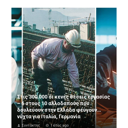
Στις 300.000 οι κενές θέσεις εργασίας
– 6 στους 10 αλλοδαπούς που
δουλεύουν στην Ελλάδα φεύγουν…
νύχτα για Ιταλία, Γερμανία
Συντάκτης
1 έτος ago