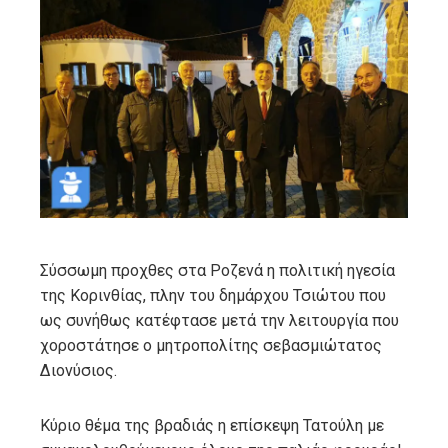
ebook
ter
edIn
erest
mbleupon
Σύσσωμη προχθες στα Ροζενά η πολιτική ηγεσία
της Κορινθίας, πλην του δημάρχου Τσιώτου που
l
ως συνήθως κατέφτασε μετά την λειτουργία που
χοροστάτησε ο μητροπολίτης σεβασμιώτατος
Διονύσιος.
Κύριο θέμα της βραδιάς η επίσκεψη Τατούλη με