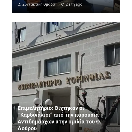
Συντακτική Ομάδα
2 έτη ago
Επιμελητήριο: Θίχτηκαν οι
¨Καρδινάλιοι” από την παρουσία
Αντιδημάρχων στην ομιλία του Θ.
Δούρου