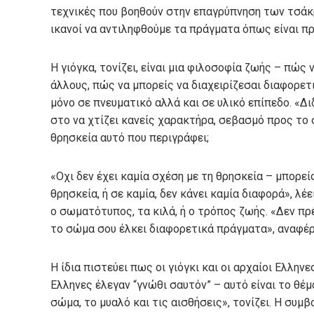
τεχνικές που βοηθούν στην επαγρύπνηση των τσάκρα
ικανοί να αντιληφθούμε τα πράγματα όπως είναι πρ
Η γιόγκα, τονίζει, είναι μια φιλοσοφία ζωής – πώς 
άλλους, πώς να μπορείς να διαχειρίζεσαι διαφορετι
μόνο σε πνευματικό αλλά και σε υλικό επίπεδο. «Δι
στο να χτίζει κανείς χαρακτήρα, σεβασμό προς το σ
θρησκεία αυτό που περιγράφει;
«Οχι δεν έχει καμία σχέση με τη θρησκεία – μπορεί
θρησκεία, ή σε καμία, δεν κάνει καμία διαφορά», λέε
ο σωματότυπος, τα κιλά, ή ο τρόπος ζωής. «Δεν πρέ
το σώμα σου έλκει διαφορετικά πράγματα», αναφέρ
Η ίδια πιστεύει πως οι γιόγκι και οι αρχαίοι Ελλην
Ελληνες έλεγαν “γνώθι σαυτόν” – αυτό είναι το θέμ
σώμα, το μυαλό και τις αισθήσεις», τονίζει. Η συμβ