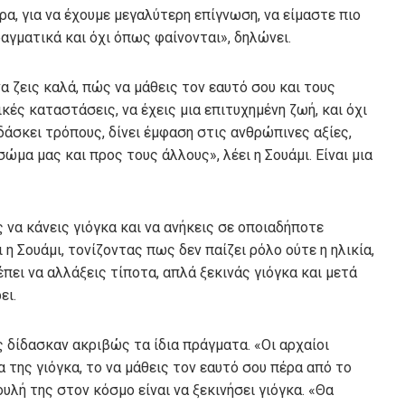
, για να έχουμε μεγαλύτερη επίγνωση, να είμαστε πιο
αγματικά και όχι όπως φαίνονται», δηλώνει.
να ζεις καλά, πώς να μάθεις τον εαυτό σου και τους
κές καταστάσεις, να έχεις μια επιτυχημένη ζωή, και όχι
δάσκει τρόπους, δίνει έμφαση στις ανθρώπινες αξίες,
ώμα μας και προς τους άλλους», λέει η Σουάμι. Είναι μια
ς να κάνεις γιόγκα και να ανήκεις σε οποιαδήποτε
ι η Σουάμι, τονίζοντας πως δεν παίζει ρόλο ούτε η ηλικία,
πει να αλλάξεις τίποτα, απλά ξεκινάς γιόγκα και μετά
ει.
ες δίδασκαν ακριβώς τα ίδια πράγματα. «Οι αρχαίοι
α της γιόγκα, το να μάθεις τον εαυτό σου πέρα από το
ουλή της στον κόσμο είναι να ξεκινήσει γιόγκα. «Θα