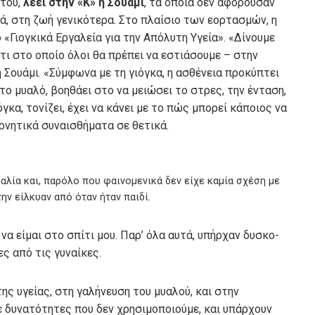
 του,
λέει στην «Κ» η Σουάμι
, τα οποία δεν αφορούσαν
ά, στη ζωή γενικότερα. Στο πλαίσιο των εορτασμών, η
 «Γιογκικά Εργαλεία για την Απόλυτη Υγεία». «Δίνουμε
άτι στο οποίο όλοι θα πρέπει να εστιάσουμε – στην
η Σουάμι. «Σύμφωνα με τη γιόγκα, η ασθένεια προκύπτει
 το μυαλό, βοηθάει στο να μειώσει το στρες, την ένταση,
γκα, τονίζει, έχει να κάνει με το πώς μπορεί κάποιος να
αρνητικά συναισθήματα σε θετικά.
αλία και, παρόλο που φαινομενικά δεν είχε καμία σχέση με
ην είλκυαν από όταν ήταν παιδί.
α είμαι στο σπίτι μου. Παρ’ όλα αυτά, υπήρχαν δυσκο-
ς από τις γυναίκες.
της υγείας, στη γαλήνευση του μυαλού, και στην
ε δυνατότητες που δεν χρησιμοποιούμε, και υπάρχουν