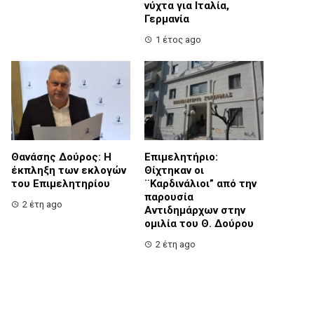
νύχτα για Ιταλία,
Γερμανία
1 έτος ago
Θανάσης Δούρος: Η
Επιμελητήριο:
έκπληξη των εκλογών
Θίχτηκαν οι
του Επιμελητηρίου
¨Καρδινάλιοι” από την
παρουσία
2 έτη ago
Αντιδημάρχων στην
ομιλία του Θ. Δούρου
2 έτη ago