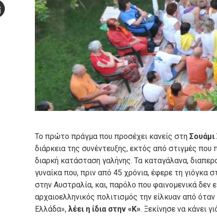
Stumbleupon
mail
e
Το πρώτο πράγμα που προσέχει κανείς στη
Σουάμι
διάρκεια της συνέντευξης, εκτός από στιγμές που π
διαρκή κατάσταση γαλήνης. Τα καταγάλανα, διαπερα
γυναίκα που, πριν από 45 χρόνια, έφερε τη γιόγκα 
στην Αυστραλία, και, παρόλο που φαινομενικά δεν ε
αρχαιοελληνικός πολιτισμός την είλκυαν από όταν
Ελλάδα»,
λέει η ίδια στην «Κ»
. Ξεκίνησε να κάνει γ