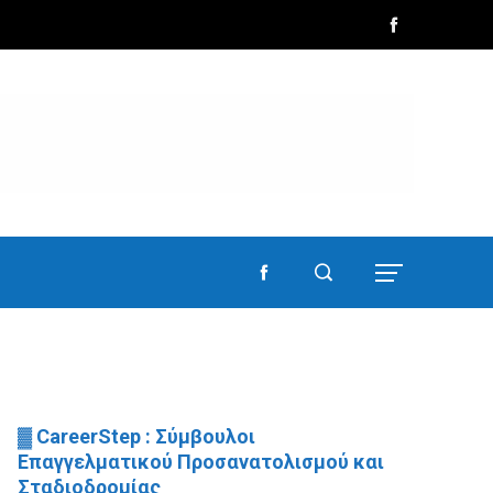
▓ CareerStep : Σύμβουλοι
Επαγγελματικού Προσανατολισμού και
Σταδιοδρομίας