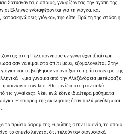
σα Σατυανάντα, ο οποίος, γνωρίζοντας την αγάπη της
ν οι Ελληνες ενδιαφέρονται για τη γιόγκα, και
ς, κατασκηνώσεις γιόγκα», της είπε. Πρώτη της στάση η
ζοντας ότι η Πελοπόννησος εν γένει έχει ιδιαίτερη
ωσα σαν να είμαι στο σπίτι μου», εξομολογείται. Στην
ιόγκα και τη βοήθησαν να ανοίξει το πρώτο κέντρο της.
 ελληνικά –«μια γυναίκα από την Αλεξάνδρεια μετέφραζε
 η κοινωνία των late ’70s τονίζει ότι ήταν πολύ
 τις γυναίκες», λέει, ενώ έδινε ιδιαίτερα μαθήματα
 γιόγκα. Η επιρροή της εκκλησίας ήταν πολύ μεγάλη «και
ι.
ιξε το πρώτο άσραμ της Ευρώπης στην Παιανία, το οποίο
είνο το σημείο λέγεται ότι τελούνταν διονυσιακά