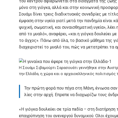
του κέντρου αφιερώνεται στα διδάγματα της ζωής
μόνο στη γιόγκα, αλλά και στην κοινωνική προσφορ
Σουάμι δίνει τρεις διαδικτυακές συνεδρίες με τίτλο
έμφαση στην υγεία γιατί μετά την πανδημία είναι κ
ψυχική, σωματική, και συναισθηματική υγεία», λέει 
από το μυαλό», αναφέρει, «και η γιόγκα δουλεύει με
το άγχος». Πάνω από όλα, το βασικό μάθημα της γιό
διαχειριστεί το μυαλό του, πώς να μετατρέπει τα 
Η Σουάμι Σιβαμούρτι Σαρασουάτι γεννήθηκε στην Αυστρ
την Ελλάδα, η χώρα και ο αρχαιοελληνικός πολιτισμός τ
Την πρώτη φορά που πήγα στη Μάνη, ένιωσα σαν ν
λίες στην αρχή. Επρεπε να διαχωρίζω τους άνδρε
«Η γιόγκα δουλεύει σε τρία πεδία – στη διατήρηση 
επαγρύπνηση του ανενεργού δυναμικού. Ολοι έχουμ