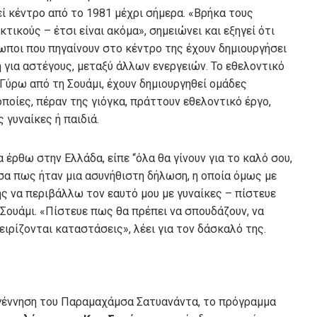
ί κέντρο από το 1981 μέχρι σήμερα. «Βρήκα τους
ικούς – έτσι είναι ακόμα», σημειώνει και εξηγεί ότι
ρωποι που πηγαίνουν στο κέντρο της έχουν δημιουργήσει
 για αστέγους, μεταξύ άλλων ενεργειών. Το εθελοντικό
Γύρω από τη Σουάμι, έχουν δημιουργηθεί ομάδες
ποίες, πέραν της γιόγκα, πράττουν εθελοντικό έργο,
γυναίκες ή παιδιά.
ρθω στην Ελλάδα, είπε “όλα θα γίνουν για το καλό σου,
σα πως ήταν μια ασυνήθιστη δήλωση, η οποία όμως με
ης να περιβάλλω τον εαυτό μου με γυναίκες – πίστευε
η Σουάμι. «Πίστευε πως θα πρέπει να σπουδάζουν, να
ειρίζονται καταστάσεις», λέει για τον δάσκαλό της.
γέννηση του Παραμαχάμσα Σατυανάντα, το πρόγραμμα