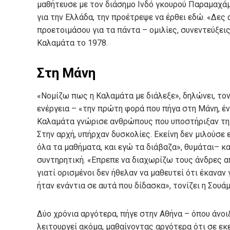
μαθήτευσε με τον διάσημο Ινδό γκουρού Παραμαχάμ
για την Ελλάδα, την προέτρεψε να έρθει εδώ. «Δες α
προετοιμάσου για τα πάντα – ομιλίες, συνεντεύξει
Καλαμάτα το 1978.
Στη Μάνη
«Νομίζω πως η Καλαμάτα με διάλεξε», δηλώνει, τονί
ενέργεια – «την πρώτη φορά που πήγα στη Μάνη, ένι
Καλαμάτα γνώρισε ανθρώπους που υποστήριξαν τη γ
Στην αρχή, υπήρχαν δυσκολίες. Εκείνη δεν μιλούσε
όλα τα μαθήματα, και εγώ τα διάβαζα», θυμάται– και
συντηρητική. «Επρεπε να διαχωρίζω τους άνδρες από
γιατί ορισμένοι δεν ήθελαν να μαθευτεί ότι έκαναν
ήταν ενάντια σε αυτά που δίδασκα», τονίζει η Σουάμ
Δύο χρόνια αργότερα, πήγε στην Αθήνα – όπου άνο
λειτουργεί ακόμα, μαθαίνοντας αργότερα ότι σε εκ