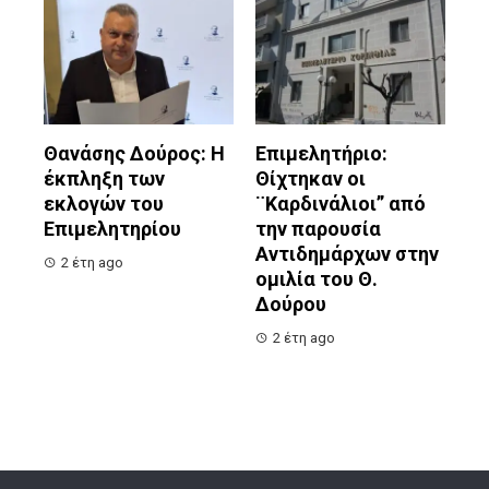
Θανάσης Δούρος: Η
Επιμελητήριο:
έκπληξη των
Θίχτηκαν οι
εκλογών του
¨Καρδινάλιοι” από
Επιμελητηρίου
την παρουσία
Αντιδημάρχων στην
2 έτη ago
ομιλία του Θ.
Δούρου
2 έτη ago