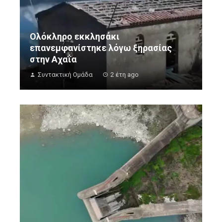
Ολόκληρο εκκλησάκι
επανεμφανίστηκε λόγω ξηρασίας
στην Αχαΐα
Συντακτική Ομάδα
2 έτη ago