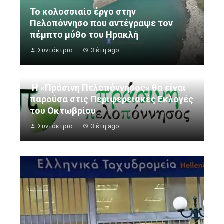
Το κολοσσιαίο έργο στην
Πελοπόννησο που αντέγραψε τον
πέμπτο μύθο του Ηρακλή
Συντάκτρια
3 έτη ago
Η «Πράσινη Πελοπόννησος» θα είναι
παρούσα στις Περιφερειακές Εκλογές
του Οκτωβρίου
Συντάκτρια
3 έτη ago