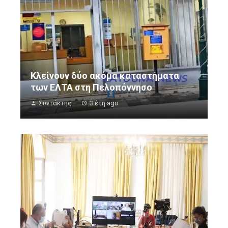
Κλείνουν δύο ακόμα καταστήματα
των ΕΛΤΑ στη Πελοπόννησο
Συντάκτης
3 έτη ago