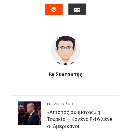
FACEBOOK
TWITTER
LINKEDIN
PINTERES
EMAIL
STUMBLEUPON
By Συντάκτης
PREVIOUS POST
«Άπιστος σύμμαχος» η
Τουρκία – Κανένα F-16 λένε
οι Αμερικάνοι