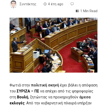
Συντάκτης
4 έτη ago
1 Min Read
ebook
ter
edIn
erest
mbleupon
Φωτιά στην
πολιτική
σκηνή
έχει βάλει η απόφαση
του
ΣΥΡΙΖΑ – ΠΣ
να απέχει από τις ψηφοφορίες
l
στη
Βουλή
, ζητώντας να προκηρυχθούν
άμεσα
εκλογές
. Από την κυβερνητική πλευρά υπήρξαν