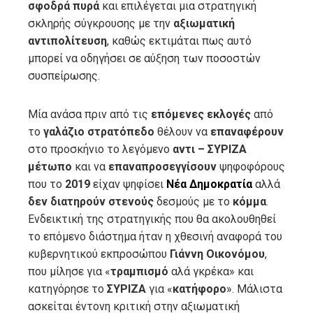
σφοδρά πυρά
και επιλέγεται μια στρατηγική
σκληρής σύγκρουσης με την
αξιωματική
αντιπολίτευση
, καθώς εκτιμάται πως αυτό
μπορεί να οδηγήσει σε αύξηση των ποσοστών
συσπείρωσης.
Μία ανάσα πριν από τις
επόμενες εκλογές
από
το
γαλάζιο
στρατόπεδο
θέλουν να
επαναφέρουν
στο προσκήνιο το λεγόμενο
αντι – ΣΥΡΙΖΑ
μέτωπο
και να
επαναπροσεγγίσουν
ψηφοφόρους
που το
2019
είχαν ψηφίσει
Νέα Δημοκρατία
αλλά
δεν
διατηρούν στενούς
δεσμούς με το
κόμμα
.
Ενδεικτική της στρατηγικής που θα ακολουθηθεί
το επόμενο διάστημα ήταν η χθεσινή αναφορά του
κυβερνητικού εκπροσώπου
Γιάννη
Οικονόμου
,
που μίλησε για «
τραμπισμό
αλά γκρέκα» και
κατηγόρησε το
ΣΥΡΙΖΑ
για «
κατήφορο
». Μάλιστα
ασκείται έντονη κριτική στην αξιωματική