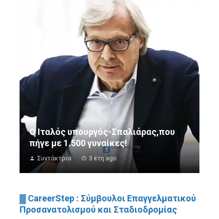
Ο Ιταλός υπουργός-Σπαλιάρας,που
πήγε με 1.500 γυναίκες!
Συντάκτρια
3 έτη ago
▓ CareerStep : Σύμβουλοι Επαγγελματικού
Προσανατολισμού και Σταδιοδρομίας