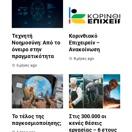
Τεχνητή
Κορινθιακό
Νοημοσύνη: Από το
Επιχειρείν –
όνειρο στην
Ανακοίνωση
πραγματικότητα
8 μήνες ago
6 μήνες ago
Το τέλος της
Στις 300.000 οι
παγκοσμιοποίησης;
κενές θέσεις
εργασίας – 6 στους