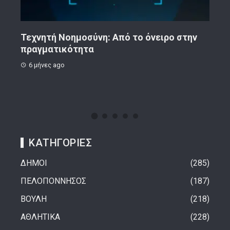
ην
Κορινθιακό Επιχειρείν – Ανακοίνωση
Το 
8 μήνες ago
1 
ΚΑΤΗΓΟΡΙΕΣ
ΔΗΜΟΙ
285
ΠΕΛΟΠΟΝΝΗΣΟΣ
187
ΒΟΥΛΗ
218
ΑΘΛΗΤΙΚΑ
228