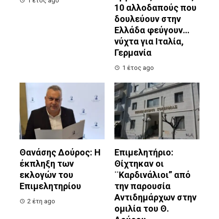
1 έτος ago
10 αλλοδαπούς που
δουλεύουν στην
Ελλάδα φεύγουν…
νύχτα για Ιταλία,
Γερμανία
1 έτος ago
Θανάσης Δούρος: Η
Επιμελητήριο:
έκπληξη των
Θίχτηκαν οι
εκλογών του
¨Καρδινάλιοι” από
Επιμελητηρίου
την παρουσία
Αντιδημάρχων στην
2 έτη ago
ομιλία του Θ.