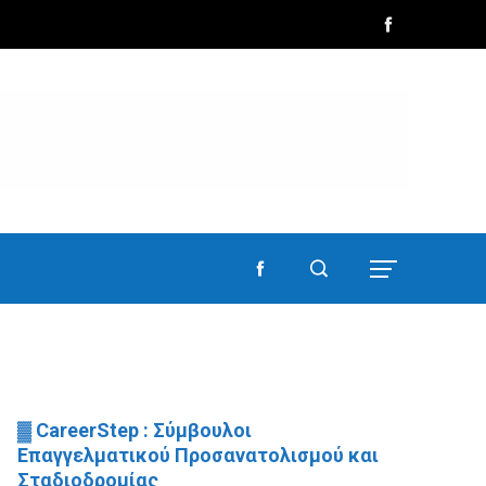
▓ CareerStep : Σύμβουλοι
Επαγγελματικού Προσανατολισμού και
Σταδιοδρομίας