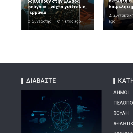
έκπληξη τ
δουλεύουν στην Ελλάδα
Επιμελητη
φεύγουν… νύχτα για Ιταλία,
Γερμανία
Συντακτικ
Συντάκτης
1 έτος ago
ago
ΔΙΑΒΑΣΤΕ
ΚΑΤΗ
ΔΗΜΟΙ
ΠΕΛΟΠΟ
ΒΟΥΛΗ
ΑΘΛΗΤΙ