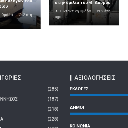
ων εκλογών του
στην ομιλία του Θ. Δούρου
ρίου
Συντακτική Ομάδα
2 έτη
ή Ομάδα
2 έτη
ago
ΓΟΡΙΕΣ
ΑΞΙΟΛΟΓΗΣΕΙΣ
285
ΕΚΛΟΓΕΣ
ΝΝΗΣΟΣ
187
ΔΗΜΟΙ
218
ΚΑ
228
ΚΟΙΝΩΝΙΑ