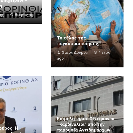
 Επιχειρείν –
η
τής
8 μήνες ago
Το τέλος της
παγκοσμιοποίησης;
Θάνος Δούρος
1 έτος
ago
Επιμελητήριο: Θίχτηκαν οι
¨Καρδινάλιοι” από την
ούρος: Η
παρουσία Αντιδημάρχων