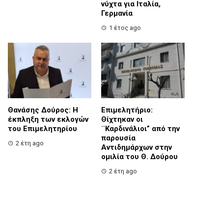
νύχτα για Ιταλία,
Γερμανία
1 έτος ago
Θανάσης Δούρος: Η
Επιμελητήριο:
έκπληξη των εκλογών
Θίχτηκαν οι
του Επιμελητηρίου
¨Καρδινάλιοι” από την
παρουσία
2 έτη ago
Αντιδημάρχων στην
ομιλία του Θ. Δούρου
2 έτη ago