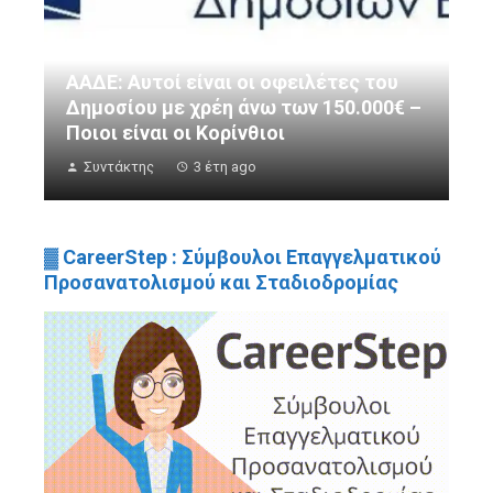
ΑΑΔΕ: Αυτοί είναι οι οφειλέτες του
Δημοσίου με χρέη άνω των 150.000€ –
Ποιοι είναι οι Κορίνθιοι
Συντάκτης
3 έτη ago
▓ CareerStep : Σύμβουλοι Επαγγελματικού
Προσανατολισμού και Σταδιοδρομίας