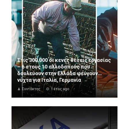
Στις 300.000 οι κενές θέσεις εργασίας
– 6 στους 10 αλλοδαπούς που
δουλεύουν στην Ελλάδα φεύγουν…
νύχτα για Ιταλία, Γερμανία
Συντάκτης
1 έτος ago