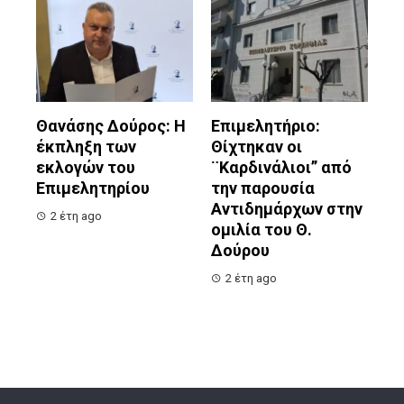
Θανάσης Δούρος: Η
Επιμελητήριο:
έκπληξη των
Θίχτηκαν οι
εκλογών του
¨Καρδινάλιοι” από
Επιμελητηρίου
την παρουσία
Αντιδημάρχων στην
2 έτη ago
ομιλία του Θ.
Δούρου
2 έτη ago