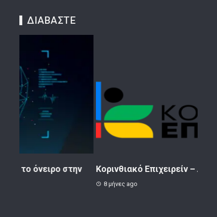
ΔΙΑΒΑΣΤΕ
ην
Κορινθιακό Επιχειρείν – Ανακοίνωση
Το 
8 μήνες ago
1 