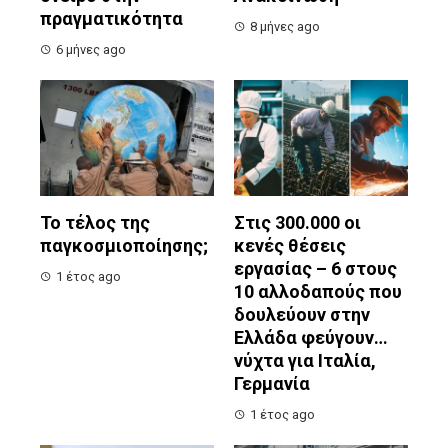
πραγματικότητα
8 μήνες ago
6 μήνες ago
Το τέλος της
Στις 300.000 οι
παγκοσμιοποίησης;
κενές θέσεις
εργασίας – 6 στους
1 έτος ago
10 αλλοδαπούς που
δουλεύουν στην
Ελλάδα φεύγουν…
νύχτα για Ιταλία,
Γερμανία
1 έτος ago