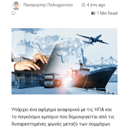
Παναγιώτης Πολυχρονίου
4 έτη ago
1 Min Read
ebook
ter
edIn
erest
mbleupon
Υπάρχει ένα αφήγημα αναφορικά με τις ΗΠΑ και
το παγκόσμιο εμπόριο που δημιουργείται από τις
l
δυσαρεστημένες φωνές μεταξύ των συμμάχων