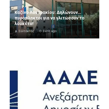
Καζίνο Λουτρακίου: Δηλώνουν…
πυρόπληκτοι για να γλιτώσουν το
λουκέτο!
Συντάκτης
3 έτη ago