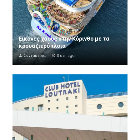
Εικόνες χάους στην Κόρινθο με τα
κρουαζιερόπλοια
Συντάκτρια
3 έτη ago