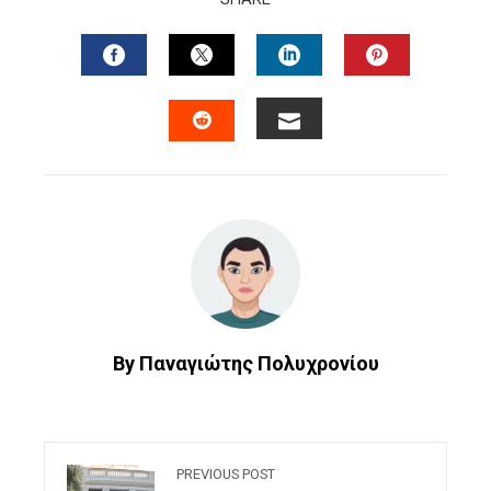
FACEBOOK
TWITTER
LINKEDIN
PINTERES
EMAIL
STUMBLEUPON
By Παναγιώτης Πολυχρονίου
PREVIOUS POST