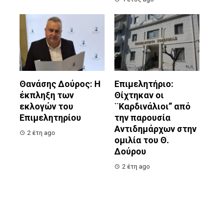
Θανάσης Δούρος: Η
Επιμελητήριο:
έκπληξη των
Θίχτηκαν οι
εκλογών του
¨Καρδινάλιοι” από
Επιμελητηρίου
την παρουσία
Αντιδημάρχων στην
2 έτη ago
ομιλία του Θ.
Δούρου
2 έτη ago