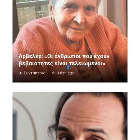
Αρβελέρ: «Οι άνθρωποι που έχουν
βεβαιότητες είναι τελειωμένοι»
Συντάκτρια
3 έτη ago