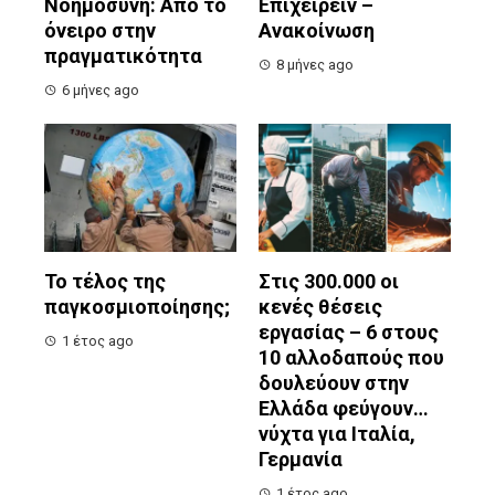
Νοημοσύνη: Από το
Επιχειρείν –
όνειρο στην
Ανακοίνωση
πραγματικότητα
8 μήνες ago
6 μήνες ago
Το τέλος της
Στις 300.000 οι
παγκοσμιοποίησης;
κενές θέσεις
εργασίας – 6 στους
1 έτος ago
10 αλλοδαπούς που
δουλεύουν στην
Ελλάδα φεύγουν…
νύχτα για Ιταλία,
Γερμανία
1 έτος ago