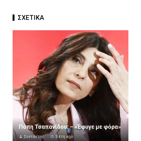
ΣΧΕΤΙΚΑ
Πόπη Τσαπανίδου: – «Έφυγε με φόρα»
Συντάκτης
3 έτη ago