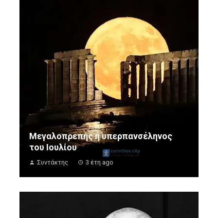
Μεγαλοπρεπής η υπερπανσέληνος
του Ιουλίου
Συντάκτης
3 έτη ago