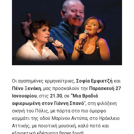
ebook
ter
edIn
erest
mbleupon
Οι αγαπημένες ερμηνεύτριες,
Σοφία Εμφιετζή
και
Πένυ Ξενάκη
, μας προσκαλούν την
Παρασκευή 27
l
Ιανουαρίου
, στις
21.30
, σε
“Μια Βραδιά
αφιερωμένη στον Γιάννη Σπανό
“, στη φιλόξενη
σκηνή του Πόλις, με πόρτα στο πιο όμορφο
κομμάτι της οδού Μαρίνου Αντύπα, στο Ηράκλειο
Αττικής, με ποιοτική μουσική, καλό ποτό και
εξαιρετικά εδέσματα finger food!