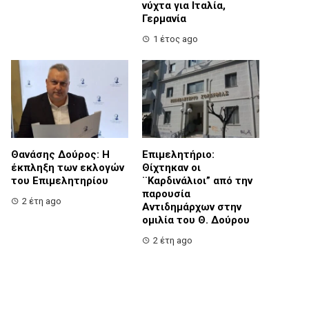
νύχτα για Ιταλία,
Γερμανία
1 έτος ago
Θανάσης Δούρος: Η
Επιμελητήριο:
έκπληξη των εκλογών
Θίχτηκαν οι
του Επιμελητηρίου
¨Καρδινάλιοι” από την
παρουσία
2 έτη ago
Αντιδημάρχων στην
ομιλία του Θ. Δούρου
2 έτη ago