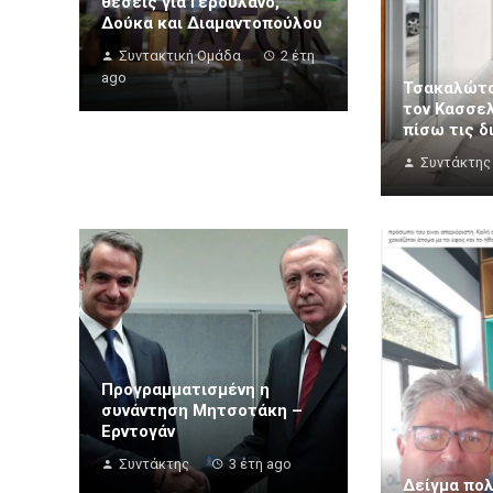
θέσεις για Γερουλάνο,
Δούκα και Διαμαντοπούλου
Συντακτική Ομάδα
2 έτη
ago
Τσακαλώτο
τον Κασσελ
πίσω τις 
Συντάκτης
Προγραμματισμένη η
συνάντηση Μητσοτάκη –
Ερντογάν
Συντάκτης
3 έτη ago
Δείγμα πολ