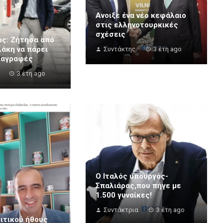
Ανοιξε ένα νέο κεφάλαιο
στις ελληνοτουρκικές
σχέσεις
ς: Ζήτησα από
άκη να πάρει
Συντάκτης
3 έτη ago
διαγραφές
3 έτη ago
Ο Ιταλός υπουργός-
Σπαλιάρας,που πήγε με
1.500 γυναίκες!
Συντάκτρια
3 έτη ago
ιτικού ήθους