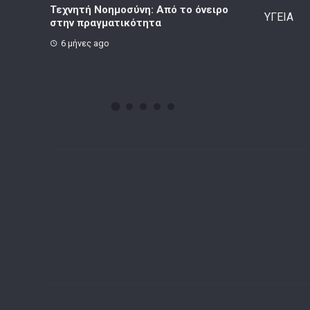
χνητή Νοημοσύνη: Από το όνειρο
Κορινθιακό Επιχειρείν – 
ΥΓΕΙΑ
ην πραγματικότητα
9 μήνες ago
 μήνες ago