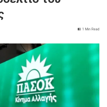
ς
1 Min Read