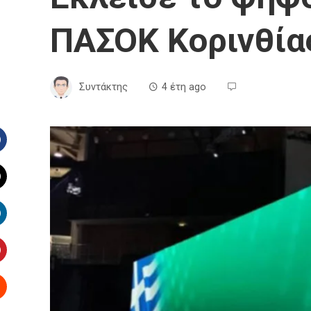
ΠΑΣΟΚ Κορινθία
Συντάκτης
4 έτη ago
Facebook
witter
inkedIn
interest