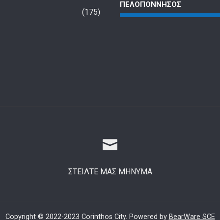
ΠΕΛΟΠΟΝΝΗΣΟΣ
Ανακοίνωση
Το τέλος της παγκοσμιοποίησης;
Στις 300.000
175
εργασίας – 
1 έτος ago
που δουλεύο
φεύγουν… νύχ
1 έτος ago
ΣΤΕΙΛΤΕ ΜΑΣ ΜΗΝΥΜΑ
Copyright © 2022-2023 Corinthos City. Powered by
BearWare SCE