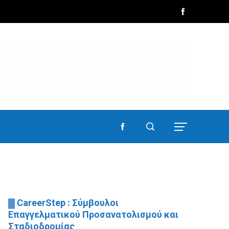
▓ CareerStep : Σύμβουλοι
Επαγγελματικού Προσανατολισμού και
Σταδιοδρομίας