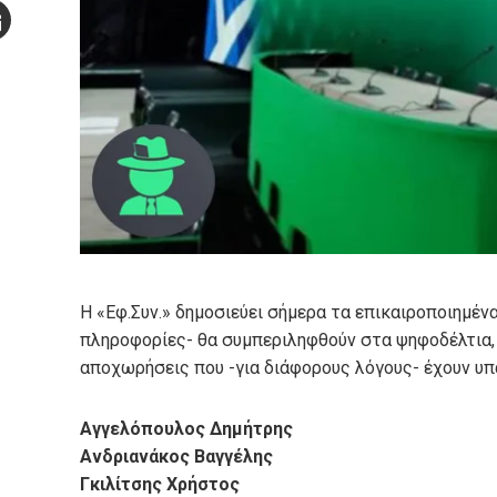
Stumbleupon
mail
e
Η «Εφ.Συν.» δημοσιεύει σήμερα τα επικαιροποιημέ
πληροφορίες- θα συμπεριληφθούν στα ψηφοδέλτια,
αποχωρήσεις που -για διάφορους λόγους- έχουν υπ
Αγγελόπουλος Δημήτρης
Ανδριανάκος Βαγγέλης
Γκιλίτσης Χρήστος